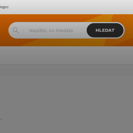
oprava & platba
Katalogy
Showroom
Obchodní podmínk
HLEDAT
.