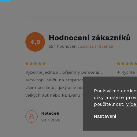
Hodnocení zákazníků
4,9
524 hodnocení
Zobrazit recenze
Výborné jednání , příjemný personál ,
+ Rychlé 
auto top. Můžu na stoprocent doporučit
- Nezné
všem co hledají jakýkoliv pronájem
Doporučuj
Používáme cookie
velkých aut nebo karavanu na dovolenou
díky analýze prov
3
.
použitelnost.
Více
Holeček
Nastavení
29.7.2026