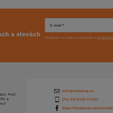
E-mail
kách
a slevách
Vložením e-mailu souhlasíte s
podmínka
info
@
reslshop.cz
ách: Proč
iltr a
(Po-Pá 8:00-11:00)
anu?
http://facebook.com/reslsh