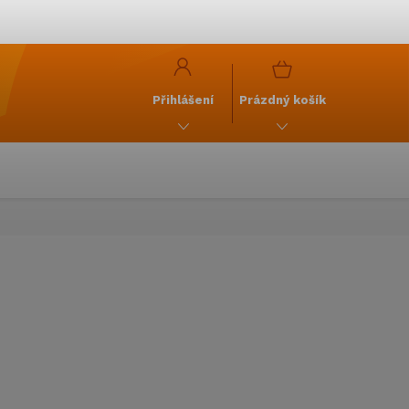
y
GDPR
NÁKUPNÍ
KOŠÍK
Přihlášení
Prázdný košík