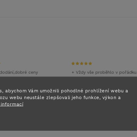
dodání,dobré ceny
+ Vždy vše proběhlo v pořádku
m
28.6.2026
i
s, abychom Vám umožnili pohodlné prohlížení webu a
ozu webu neustále zlepšovali jeho funkce, výkon a
0.6.2026
 informací