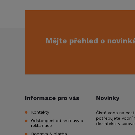
Z
Mějte přehled o novin
á
p
a
t
Informace pro vás
Novinky
í
Kontakty
Čistá voda na cest
potřebujete vodní f
Odstoupení od smlouvy a
dezinfekci v karav
reklamace
Doprava & platba