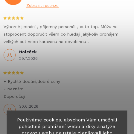
Zobrazit recenze
Výborné jednání , příjemný personál , auto top. Můžu na
stoprocent doporučit všem co hledají jakýkoliv pronájem
velkých aut nebo karavanu na dovolenou .
Holeček
29.7.2026
+ Rychlé dodání,dobré ceny
- Nezném
Doporučuji
30.6.2026
Používáme cookies, abychom Vám umožnili
pohodlné prohlížení webu a díky analýze
provozu webu neustále zlepšovali jeho