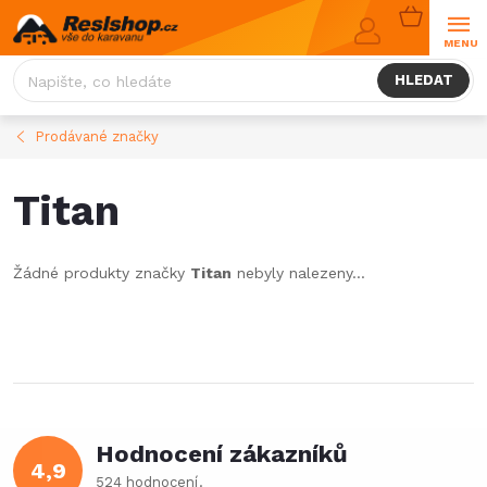
Přejít
NÁKUPNÍ
na
KOŠÍK
obsah
HLEDAT
Prodávané značky
Titan
Žádné produkty značky
Titan
nebyly nalezeny...
Hodnocení zákazníků
4,9
524 hodnocení