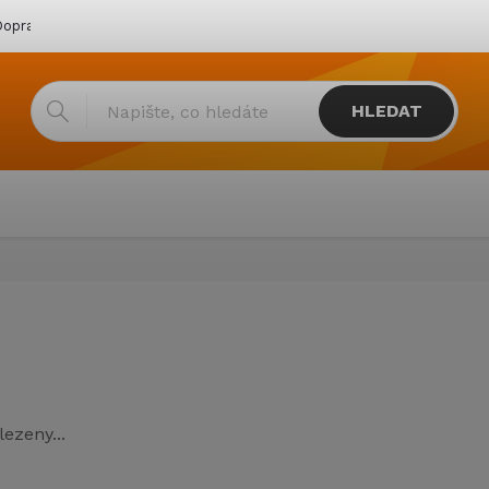
oprava & platba
Katalogy
Showroom
Obchodní podmínk
HLEDAT
ezeny...