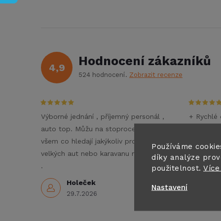
Hodnocení zákazníků
4,9
524 hodnocení
Zobrazit recenze
Výborné jednání , příjemný personál ,
+ Rychlé 
auto top. Můžu na stoprocent doporučit
- Nezné
všem co hledají jakýkoliv pronájem
Doporučuj
Používáme cookie
velkých aut nebo karavanu na dovolenou
díky analýze prov
3
.
použitelnost.
Více
Holeček
Nastavení
29.7.2026