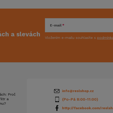
E-mail
kách
a slevách
Vložením e-mailu souhlasíte s
podmínka
info
@
reslshop.cz
ách: Proč
iltr a
(Po-Pá 8:00-11:00)
anu?
http://facebook.com/reslsh