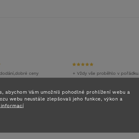
dodání,dobré ceny
+ Vždy vše proběhlo v pořádku
m
28.6.2026
i
s, abychom Vám umožnili pohodlné prohlížení webu a
ozu webu neustále zlepšovali jeho funkce, výkon a
0.6.2026
 informací