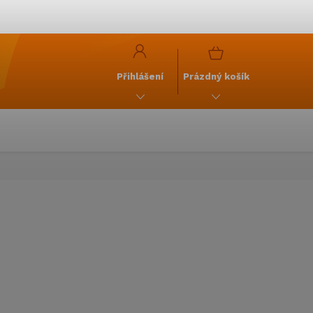
y
GDPR
NÁKUPNÍ
KOŠÍK
Přihlášení
Prázdný košík