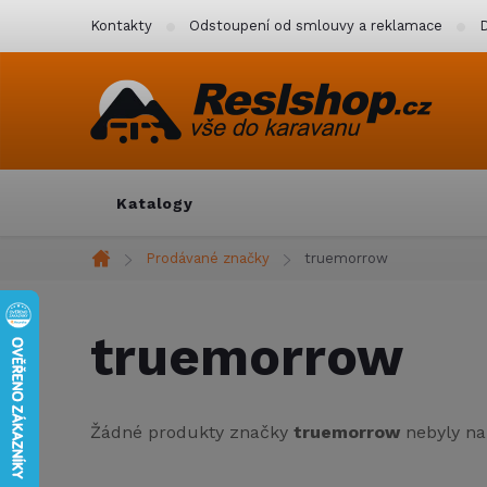
Přejít
Kontakty
Odstoupení od smlouvy a reklamace
D
na
obsah
Katalogy
Prodávané značky
truemorrow
Domů
truemorrow
Žádné produkty značky
truemorrow
nebyly nal