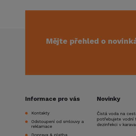
Z
Mějte přehled o novin
á
p
a
t
Informace pro vás
Novinky
í
Kontakty
Čistá voda na cest
potřebujete vodní f
Odstoupení od smlouvy a
dezinfekci v karav
reklamace
Doprava & platba