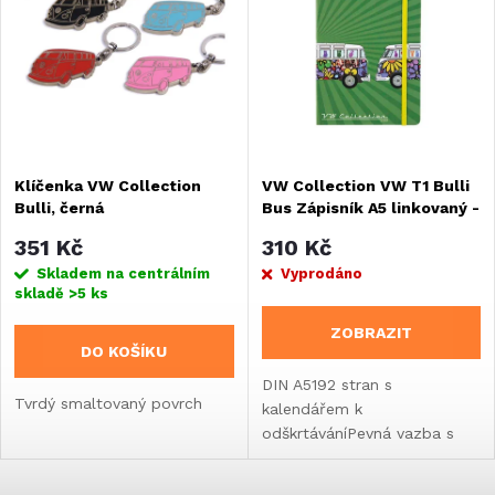
ý
Nejprodávanější
e
Abecedně
p
n
i
í
s
Klíčenka VW Collection
VW Collection VW T1 Bulli
p
Bulli, černá
Bus Zápisník A5 linkovaný -
p
Love Bus
r
351 Kč
310 Kč
r
Skladem na centrálním
Vyprodáno
skladě
>5 ks
o
o
ZOBRAZIT
DO KOŠÍKU
d
d
DIN A5192 stran s
Tvrdý smaltovaný povrch
kalendářem k
u
odškrtáváníPevná vazba s
u
potištěným papíremMotiv
k
Květina