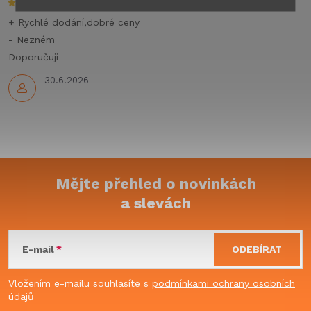
k
+ Rychlé dodání,dobré ceny
y
- Nezném
Doporučuji
v
30.6.2026
ý
p
i
s
Mějte přehled o novinkách
u
a slevách
Z
á
E-mail
ODEBÍRAT
p
Vložením e-mailu souhlasíte s
podmínkami ochrany osobních
údajů