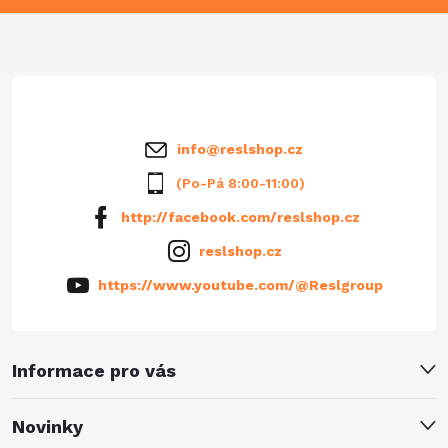
a
t
í
info
@
reslshop.cz
(Po-Pá 8:00-11:00)
http://facebook.com/reslshop.cz
reslshop.cz
https://www.youtube.com/@Reslgroup
Informace pro vás
Novinky