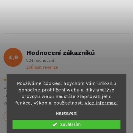
k
O
t
t
v
ů
ů
l
á
Hodnocení zákazníků
d
4,9
524 hodnocení
a
Zobrazit recenze
c
Používáme cookies, abychom Vám umožnili
í
Výborné jednání , příjemný personál , auto top. Můžu na
pohodlné prohlížení webu a díky analýze
stoprocent doporučit všem co hledají jakýkoliv pronájem
provozu webu neustále zlepšovali jeho
p
funkce, výkon a použitelnost.
Více informací
velkých aut nebo karavanu na dovolenou .
r
Nastavení
Holeček
29.7.2026
v
Souhlasím