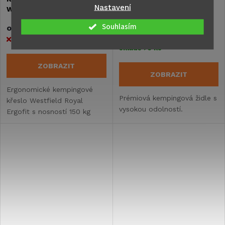
Nastavení
Westfield ROYAL ERGOFIT
Westfield ADVANCER
3 330 Kč
3 454 Kč
Souhlasím
od
od
Vyprodáno
Skladem na centrálním
skladě
>5 ks
ZOBRAZIT
ZOBRAZIT
Ergonomické kempingové
Prémiová kempingová židle s
křeslo Westfield Royal
vysokou odolností.
Ergofit s nosností 150 kg
a nastavitelnou opěrkou
hlavy. Sedm poloh opěradla
a certifikace AGR pro zdravá
záda.