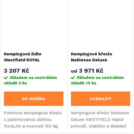
prodyšným...
Kempingová židle
Kempingové křeslo
Westfield ROYAL
Noblesse Deluxe
WESTFIELD
3 207 Kč
3 971 Kč
od
Skladem na centrálním
Skladem na centrálním
skladě
3 ks
skladě
>5 ks
DO KOŠÍKU
ZOBRAZIT
Prémiové kempingové křeslo
Kempingové křeslo Noblesse
s patentovanou slitinou
Deluxe WESTFIELD nabízí
DuraLite a nosností 150 kg.
pohodlí, stabilitu a skládací
Nabízí ergonomický tvar
konstrukci pro snadné