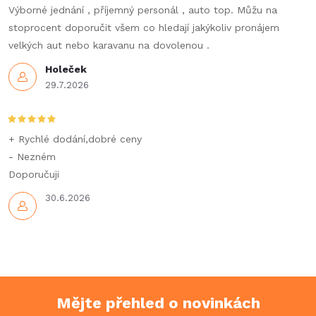
v
Výborné jednání , příjemný personál , auto top. Můžu na
k
stoprocent doporučit všem co hledají jakýkoliv pronájem
velkých aut nebo karavanu na dovolenou .
y
Holeček
v
29.7.2026
ý
p
+ Rychlé dodání,dobré ceny
- Nezném
i
Doporučuji
s
30.6.2026
u
Mějte přehled o novinkách