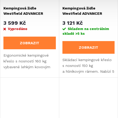
Kempingová židle
Kempingová židle
Westfield ADVANCER
Westfield ADVANCER
ERGOFIT
SMALL
3 599 Kč
3 121 Kč
Vyprodáno
Skladem na centrálním
skladě
>5 ks
ZOBRAZIT
ZOBRAZIT
Ergonomické kempingové
Skládací kempingové křeslo
křeslo s nosností 160 kg
s nosností 150 kg
vybavené lehkým kovovým
a hliníkovým rámem. Nabízí 5
rámem DuraLite
poloh opěradla, ergonomický
a prodyšným materiálem
design a 3D síťovinový potah
DuraDore 3D. Nabízí
pro pohodlné sezení.
pětipolohovou opěrku...