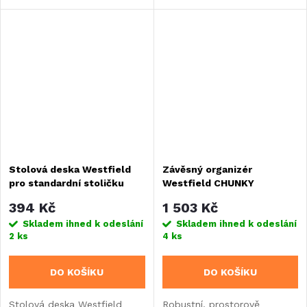
nohami (63-74 cm). Lehká
hliníková konstrukce
s hmotností 11,5 kg...
Stolová deska Westfield
Závěsný organizér
pro standardní stoličku
Westfield CHUNKY
394 Kč
1 503 Kč
Skladem ihned k odeslání
Skladem ihned k odeslání
2 ks
4 ks
DO KOŠÍKU
DO KOŠÍKU
Stolová deska Westfield
Robustní, prostorově