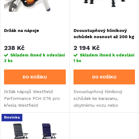
n
i
í
s
Držák na nápoje
Dvoustupňový hliníkový
p
schůdek nosnost až 200 kg
p
r
238 Kč
2 194 Kč
r
Skladem ihned k odeslání
Skladem ihned k odeslání
2 ks
1 ks
o
o
DO KOŠÍKU
DO KOŠÍKU
d
d
Držák nápojů Westfield
Dvoustupňový hliníkový
u
Performance PCH 076 pro
schůdek ke karavanu,
u
křesla Westfield
obytnému vozu nebo
k
Performance. Odolný
vestavbě.
k
Novinka
polymerový materiál
t
v černém provedení,
t
kompaktní rozměry...