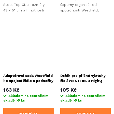
Stool Top XL s rozměry
úsporný organizér od
43 × 51 cm a hmotností
společnosti Westfield,
pouhých 0,8 kg promění vaši
ideální pro uspořádání
kempingovou stoličku
drobných předmětů v
v praktický stolek....
obytném voze, stanu nebo
chatě.
Adaptérová sada Westfield
Držák pro příčné výztuhy
ke spojení židle a podnožky
židlí WESTFIELD HighQ
Basic a Comfort
163 Kč
105 Kč
Skladem na centrálním
Skladem na centrálním
skladě
>5 ks
skladě
>5 ks
DO KOŠÍKU
ZOBRAZIT