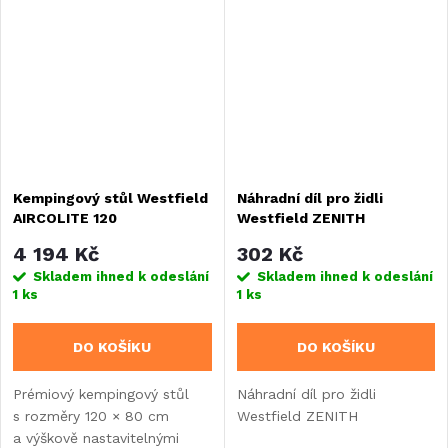
vozem, vestavbou nebo
karavanem.
Kempingový stůl Westfield
Náhradní díl pro židli
AIRCOLITE 120
Westfield ZENITH
4 194 Kč
302 Kč
Skladem ihned k odeslání
Skladem ihned k odeslání
1 ks
1 ks
DO KOŠÍKU
DO KOŠÍKU
Prémiový kempingový stůl
Náhradní díl pro židli
s rozměry 120 × 80 cm
Westfield ZENITH
a výškově nastavitelnými