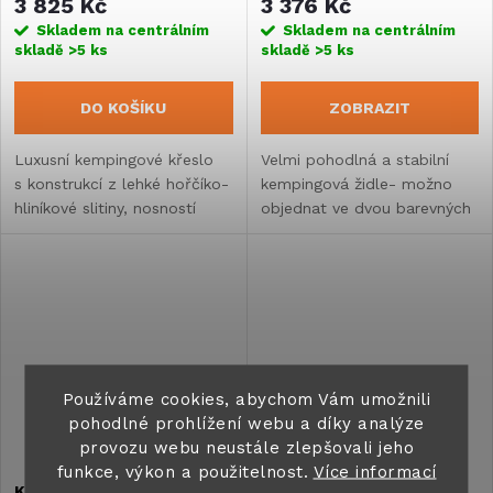
3 825 Kč
3 376 Kč
Skladem na centrálním
Skladem na centrálním
skladě
>5 ks
skladě
>5 ks
DO KOŠÍKU
ZOBRAZIT
Luxusní kempingové křeslo
Velmi pohodlná a stabilní
s konstrukcí z lehké hořčíko-
kempingová židle- možno
hliníkové slitiny, nosností
objednat ve dvou barevných
150 kg a sedmi polohami
variantách.
nastavení. Váží pouhých
4,8 kg.
Používáme cookies, abychom Vám umožnili
pohodlné prohlížení webu a díky analýze
provozu webu neustále zlepšovali jeho
funkce, výkon a použitelnost.
Více informací
Kempingová židle
Kempingová židle