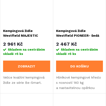
Kempingová židle
Kempingová židle
Westfield MAJESTIC
Westfield PIONEER- šedá
GRANDE
2 961 Kč
2 467 Kč
Skladem na centrálním
Skladem na centrálním
skladě
>5 ks
skladě
>5 ks
ZOBRAZIT
DO KOŠÍKU
Velice kvalitní kempingová
Hliníkové kempingové křeslo
židle ze série Be-Smart.
s nosností 140 kg
a nastavitelnou opěrkou
hlavy. Disponuje odolným
polyesterovým potahem,
kompaktním skládáním a 2D