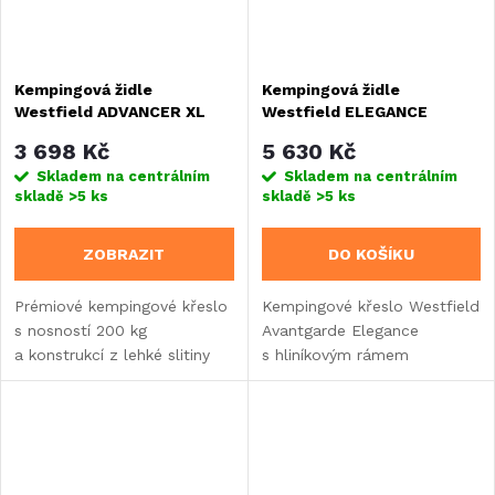
Kempingová židle
Kempingová židle
Westfield ADVANCER XL
Westfield ELEGANCE
3 698 Kč
5 630 Kč
Skladem na centrálním
Skladem na centrálním
skladě
>5 ks
skladě
>5 ks
ZOBRAZIT
DO KOŠÍKU
Prémiové kempingové křeslo
Kempingové křeslo Westfield
s nosností 200 kg
Avantgarde Elegance
a konstrukcí z lehké slitiny
s hliníkovým rámem
DuraLite. Nabízí
a nosností 150 kg. Nabízí 7
pětistupňově nastavitelnou
poloh opěradla a je
opěrku zad, polstrovaný
potaženo prémiovou látkou
sedák...
Sunbrella.