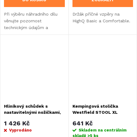
Při výběru náhradního dílu
Držák příčné vzpěry na
věnujte pozornost
HighQ Basic a Comfortable.
technickým údajům a
informacím o výrobku. Pro
typ Ambassador, Regina,
Comfort 2, Advancer,
Majestic, Royal
Hliníkový schůdek s
Kempingová stolička
nastavitelnými nožičkami,
Westfield STOOL XL
nosnost až 200 kg
1 426 Kč
641 Kč
Vyprodáno
Skladem na centrálním
skladě
>5 ks