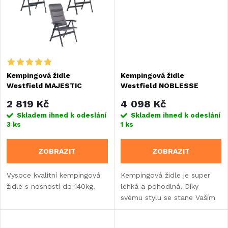
ů
ů
Kempingová židle
Kempingová židle
Westfield MAJESTIC
Westfield NOBLESSE
GRANDE
2 819 Kč
4 098 Kč
Skladem ihned k odeslání
Skladem ihned k odeslání
3 ks
1 ks
ZOBRAZIT
ZOBRAZIT
Vysoce kvalitní kempingová
Kempingová židle je super
židle s nosností do 140kg.
lehká a pohodlná. Díky
svému stylu se stane Vaším
věrným společníkem při
kempování s obytným