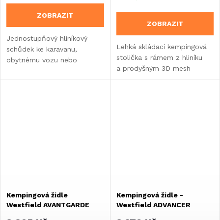
ZOBRAZIT
ZOBRAZIT
Jednostupňový hliníkový
Lehká skládací kempingová
schůdek ke karavanu,
stolička s rámem z hliníku
obytnému vozu nebo
a prodyšným 3D mesh
vestavbě.
sedákem. Nosnost 110 kg,
rozměry 46 × 39 × 48 cm.
Hmotnost...
Kempingová židle
Kempingová židle -
Westfield AVANTGARDE
Westfield ADVANCER
LIFESTYLE