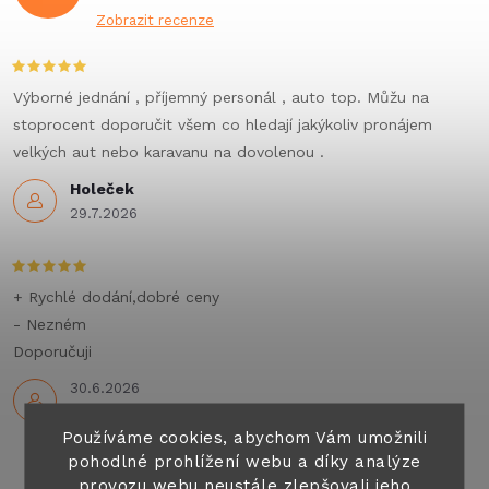
Zobrazit recenze
Výborné jednání , příjemný personál , auto top. Můžu na
stoprocent doporučit všem co hledají jakýkoliv pronájem
velkých aut nebo karavanu na dovolenou .
Holeček
29.7.2026
+ Rychlé dodání,dobré ceny
- Nezném
Doporučuji
30.6.2026
Používáme cookies, abychom Vám umožnili
pohodlné prohlížení webu a díky analýze
provozu webu neustále zlepšovali jeho