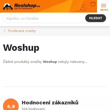
Přejít
NÁKUPNÍ
na
KOŠÍK
obsah
HLEDAT
Prodávané značky
Woshup
Žádné produkty značky
Woshup
nebyly nalezeny...
Hodnocení zákazníků
4,9
524 hodnocení