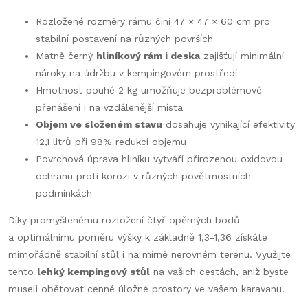
Rozložené rozměry rámu činí 47 × 47 × 60 cm pro
stabilní postavení na různých površích
Matně černý
hliníkový rám i deska
zajišťují minimální
nároky na údržbu v kempingovém prostředí
Hmotnost pouhé 2 kg umožňuje bezproblémové
přenášení i na vzdálenější místa
Objem ve složeném stavu
dosahuje vynikající efektivity
12,1 litrů při 98% redukci objemu
Povrchová úprava hliníku vytváří přirozenou oxidovou
ochranu proti korozi v různých povětrnostních
podmínkách
Díky promyšlenému rozložení čtyř opěrných bodů
a optimálnímu poměru výšky k základně 1,3-1,36 získáte
mimořádně stabilní stůl i na mírně nerovném terénu. Využijte
tento
lehký kempingový stůl
na vašich cestách, aniž byste
museli obětovat cenné úložné prostory ve vašem karavanu.