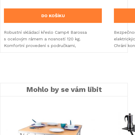
DO KOŠÍKU
Robustní skládací křeslo Camp4 Barossa
Bezpečnos
s ocelovým rámem a nosností 120 kg.
elektrický
Komfortní provedení s područkami,
Chrání kon
Mohlo by se vám líbit