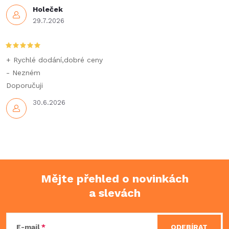
Holeček
29.7.2026
+ Rychlé dodání,dobré ceny
- Nezném
Doporučuji
30.6.2026
Mějte přehled o novinkách
a slevách
Z
á
E-mail
ODEBÍRAT