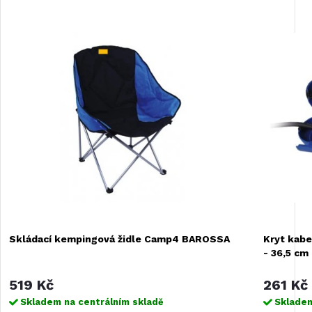
Skládací kempingová židle Camp4 BAROSSA
Kryt kab
- 36,5 cm
519 Kč
261 Kč
Skladem na centrálním skladě
Skladem