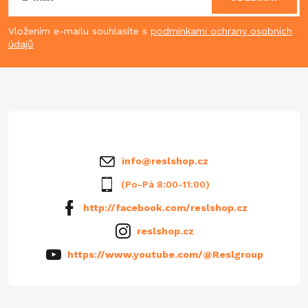
p
Vložením e-mailu souhlasíte s
podmínkami ochrany osobních
údajů
a
t
í
info
@
reslshop.cz
(Po-Pá 8:00-11:00)
http://facebook.com/reslshop.cz
reslshop.cz
https://www.youtube.com/@Reslgroup