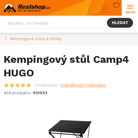
Přejít
NÁKUPNÍ
na
KOŠÍK
obsah
HLEDAT
Kempingové stoly a stolky
Kempingový stůl Camp4
HUGO
1 hodnocení
Podrobnosti hodnocení
Kód produktu:
910593