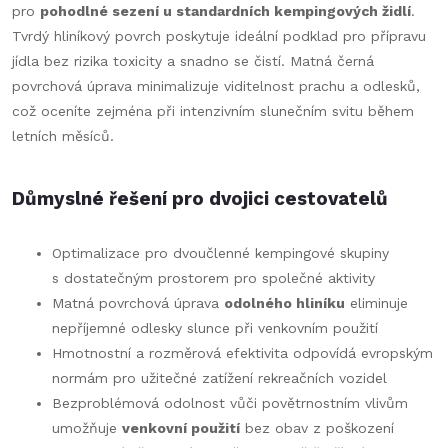
pro
pohodlné sezení u standardních kempingových židlí
.
Tvrdý hliníkový povrch poskytuje ideální podklad pro přípravu
jídla bez rizika toxicity a snadno se čistí. Matná černá
povrchová úprava minimalizuje viditelnost prachu a odlesků,
což oceníte zejména při intenzivním slunečním svitu během
letních měsíců.
Důmyslné řešení pro dvojici cestovatelů
Optimalizace pro dvoučlenné kempingové skupiny
s dostatečným prostorem pro společné aktivity
Matná povrchová úprava
odolného hliníku
eliminuje
nepříjemné odlesky slunce při venkovním použití
Hmotnostní a rozměrová efektivita odpovídá evropským
normám pro užitečné zatížení rekreačních vozidel
Bezproblémová odolnost vůči povětrnostním vlivům
umožňuje
venkovní použití
bez obav z poškození