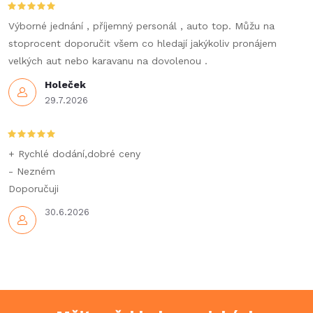
c
í
Výborné jednání , příjemný personál , auto top. Můžu na
stoprocent doporučit všem co hledají jakýkoliv pronájem
p
velkých aut nebo karavanu na dovolenou .
r
Holeček
29.7.2026
v
k
+ Rychlé dodání,dobré ceny
y
- Nezném
Doporučuji
v
30.6.2026
ý
p
i
s