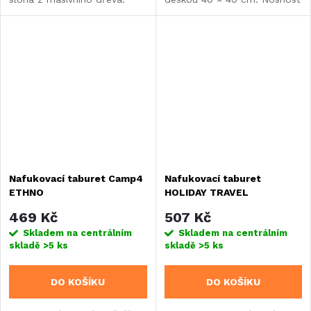
Zdobená mosazným
sedáku 100 kg, stolku 30 kg.
kováním, výška 35 cm,
Kompaktní rozměry
ideální jako doplňkové sezení
a hmotnost...
nebo umělecký prvek...
Nafukovací taburet Camp4
Nafukovací taburet
ETHNO
HOLIDAY TRAVEL
469 Kč
507 Kč
Skladem na centrálním
Skladem na centrálním
skladě
>5 ks
skladě
>5 ks
DO KOŠÍKU
DO KOŠÍKU