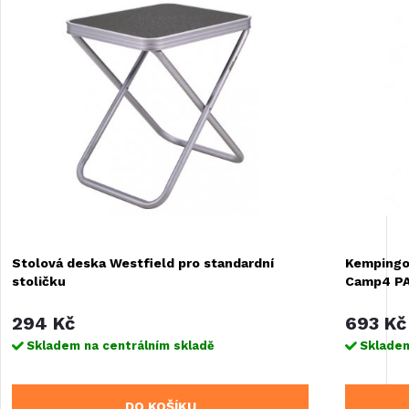
Stolová deska Westfield pro standardní
Kempingov
stoličku
Camp4 P
294 Kč
693 Kč
Skladem na centrálním skladě
Skladem
DO KOŠÍKU