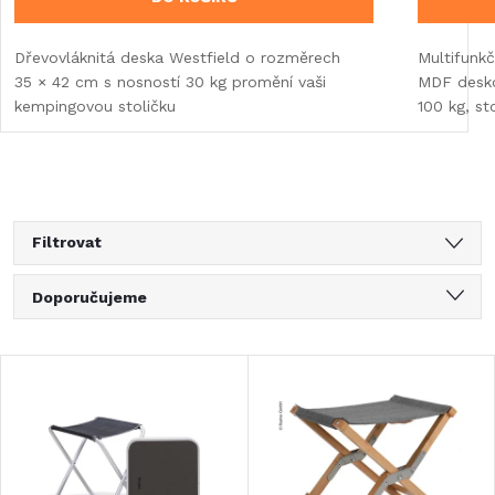
Dřevovláknitá deska Westfield o rozměrech
Multifunkč
35 × 42 cm s nosností 30 kg promění vaši
MDF desko
kempingovou stoličku
100 kg, st
Filtrovat
Ř
Doporučujeme
a
Nejlevnější
V
Nejdražší
z
ý
Nejprodávanější
e
Abecedně
p