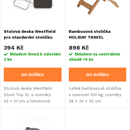
n
i
í
s
Stolová deska Westfield
Bambusová stolička
p
pro standardní stoličku
HOLIDAY TRAVEL
p
r
394 Kč
898 Kč
r
Skladem ihned k odeslání
Skladem na centrálním
2 ks
skladě
>5 ks
o
o
DO KOŠÍKU
DO KOŠÍKU
d
d
Stolová deska Westfield
Lehká bambusová stolička
u
Stool Top XL s rozměry
s nosností 100 kg, rozměry
u
43 × 51 cm a hmotností
39 × 34 × 30 cm
k
pouhých 0,8 kg promění vaši
a hmotností pouhých 1,5 kg.
k
kempingovou stoličku
Nabízí multifunkční využití...
t
v praktický stolek....
t