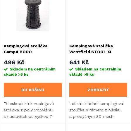
ů
ů
Kempingová stolička
Kempingová stolička
Camp4 BODO
Westfield STOOL XL
496 Kč
641 Kč
Skladem na centrálním
Skladem na centrálním
skladě
>5 ks
skladě
>5 ks
DO KOŠÍKU
ZOBRAZIT
Teleskopická kempingová
Lehká skládací kempingová
stolička z polypropylénu
stolička s rámem z hliníku
s nastavitelnou výškou 7-
a prodyšným 3D mesh
45 cm a nosností 150 kg.
sedákem. Nosnost 110 kg,
Lehká (1 kg), skládací
rozměry 46 × 39 × 48 cm.