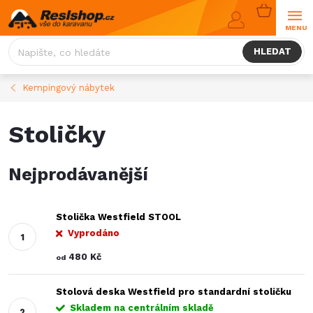
Přejít
NÁKUPNÍ
na
KOŠÍK
obsah
HLEDAT
Kempingový nábytek
Stoličky
Nejprodávanější
Stolička Westfield STOOL
Vyprodáno
480 Kč
od
Stolová deska Westfield pro standardní stoličku
Skladem na centrálním skladě