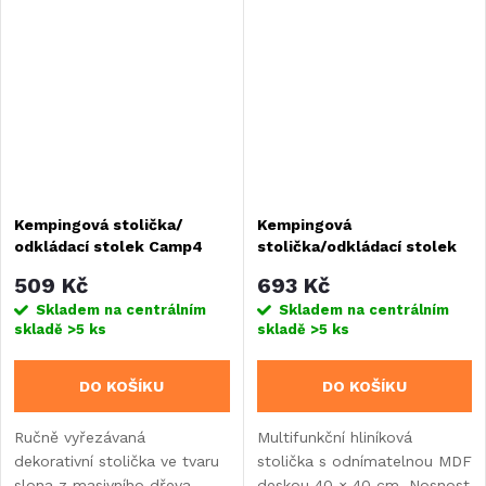
a vybavená...
Hmotnost...
Kempingová stolička/
Kempingová
odkládací stolek Camp4
stolička/odkládací stolek
TORTUGA
Camp4 PASADENA
509 Kč
693 Kč
Skladem na centrálním
Skladem na centrálním
skladě
>5 ks
skladě
>5 ks
DO KOŠÍKU
DO KOŠÍKU
Ručně vyřezávaná
Multifunkční hliníková
dekorativní stolička ve tvaru
stolička s odnímatelnou MDF
slona z masivního dřeva.
deskou 40 × 40 cm. Nosnost