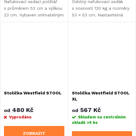
Nafukovací sedací polštář
Odolný nafukovací sedák
s průměrem 53 cm a výškou
s nosností 120 kg a rozměry
23 cm. Vybaven snímatelným
53 × 53 cm. Nastavitelná
polyesterovým potahem
tvrdost, pohodlná výška
s etnickým vzorem
23 cm a váha pouhých
a nosností 100 kg při...
0,6 kg pro...
Stolička Westfield STOOL
Stolička Westfield STOOL
XL
480 Kč
567 Kč
od
od
Vyprodáno
Skladem na centrálním
skladě
>5 ks
ZOBRAZIT