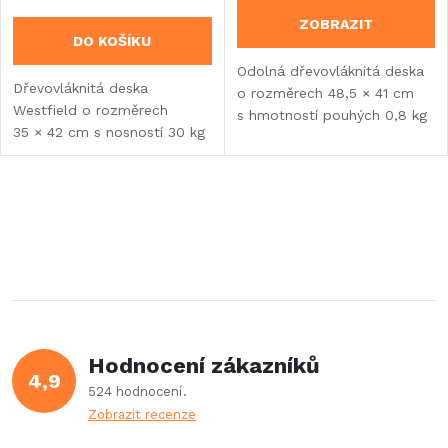
ZOBRAZIT
DO KOŠÍKU
Odolná dřevovláknitá deska
Dřevovláknitá deska
o rozměrech 48,5 × 41 cm
Westfield o rozměrech
s hmotností pouhých 0,8 kg
35 × 42 cm s nosností 30 kg
promění stoličku Westfield
promění vaši kempingovou
Performance Stool XL
stoličku v praktický stolek.
v praktický...
Lehká konstrukce...
O
v
l
á
Hodnocení zákazníků
d
4,9
524 hodnocení
a
Zobrazit recenze