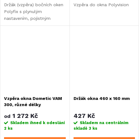
Držák (vzpěra) bočních oken
Vzpěra do okna Polyvision
Polyfix s plynulým
nastavením, pojistným
šroubem, bez aretační kličky.
Vzpěra okna Dometic VAM
Držák okna 460 x 160 mm
300, různé délky
1 272 Kč
427 Kč
od
Skladem ihned k odeslání
Skladem na centrálním
2 ks
skladě
3 ks