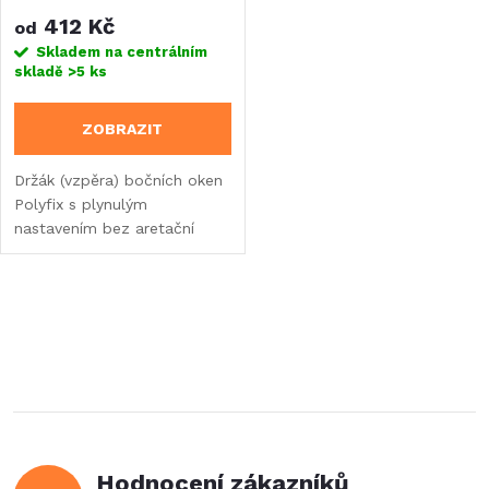
kličky
412 Kč
od
Skladem na centrálním
skladě
>5 ks
ZOBRAZIT
Držák (vzpěra) bočních oken
Polyfix s plynulým
nastavením bez aretační
kličky.
O
v
l
á
Hodnocení zákazníků