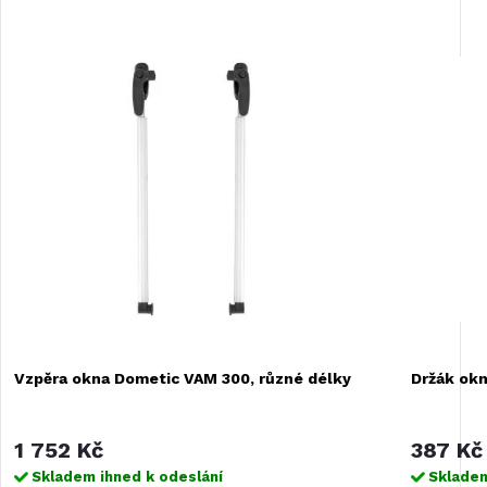
Vzpěra okna Dometic VAM 300, různé délky
Držák okn
1 752 Kč
387 Kč
Skladem ihned k odeslání
Skladem