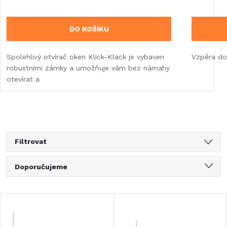
DO KOŠÍKU
Spolehlivý otvírač oken Klick-Klack je vybaven
Vzpěra do
robustními zámky a umožňuje vám bez námahy
otevírat a
Filtrovat
Ř
Doporučujeme
a
Nejlevnější
V
Nejdražší
z