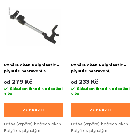
k
šroubem.
t
t
ů
ů
Vzpěra oken Polyplastic -
Vzpěra oken Polyplastic -
plynulé nastavení s
plynulé nastavení,
uchycením do lišty
uchycení na šroubky
279 Kč
233 Kč
od
od
Skladem ihned k odeslání
Skladem ihned k odeslání
3 ks
5 ks
ZOBRAZIT
ZOBRAZIT
Držák (vzpěra) bočních oken
Držák (vzpěra) bočních oken
Polyfix s plynulým
Polyfix s plynulým