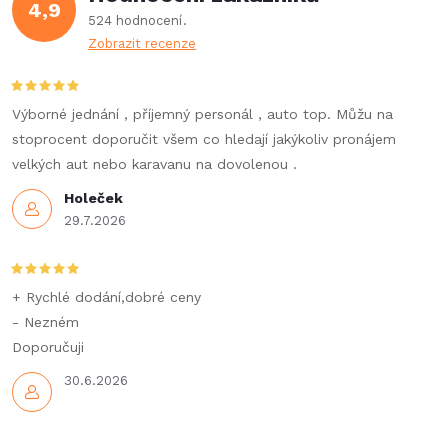
d
4,9
524 hodnocení
a
Zobrazit recenze
c
í
Výborné jednání , příjemný personál , auto top. Můžu na
stoprocent doporučit všem co hledají jakýkoliv pronájem
p
velkých aut nebo karavanu na dovolenou .
r
Holeček
29.7.2026
v
k
+ Rychlé dodání,dobré ceny
y
- Nezném
Doporučuji
v
30.6.2026
ý
p