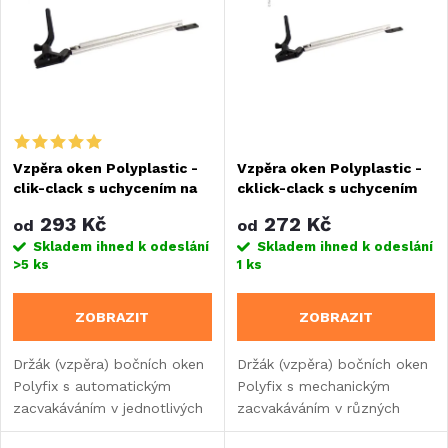
ý
Nejprodávanější
e
Abecedně
p
n
i
í
s
Vzpěra oken Polyplastic -
Vzpěra oken Polyplastic -
p
clik-clack s uchycením na
cklick-clack s uchycením
p
šroubky
do lišty
r
293 Kč
272 Kč
od
od
r
Skladem ihned k odeslání
Skladem ihned k odeslání
>5 ks
1 ks
o
o
ZOBRAZIT
ZOBRAZIT
d
d
Držák (vzpěra) bočních oken
Držák (vzpěra) bočních oken
u
Polyfix s automatickým
Polyfix s mechanickým
u
zacvakáváním v jednotlivých
zacvakáváním v různých
k
polohách a pojistným
polohách.