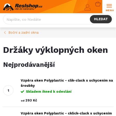
Přejít
NÁKUPNÍ
na
KOŠÍK
obsah
HLEDAT
Boční a zadní okna
Držáky výklopných oken
Nejprodávanější
Vzpěra oken Polyplastic - clik-clack s uchycením na
šroubky
Skladem ihned k odeslání
293 Kč
od
Vzpěra oken Polyplastic - cklick-clack s uchycením