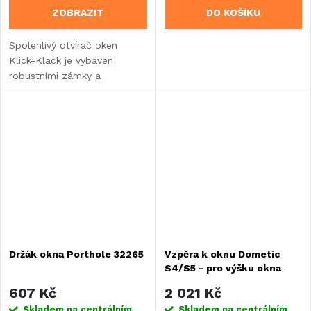
ZOBRAZIT
DO KOŠÍKU
Spolehlivý otvírač oken
Klick-Klack je vybaven
robustními zámky a
umožňuje vám bez námahy
otevírat a zavírat okna. Sada
obsahuje levý a pravý díl. Při
výběru náhradního dílu...
Držák okna Porthole 32265
Vzpěra k oknu Dometic
S4/S5 - pro výšku okna
450mm
607 Kč
2 021 Kč
Skladem na centrálním
Skladem na centrálním