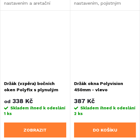
nastavením a aretační
nastavením, pojistným
kličkou.
šroubem a aretační kličkou.
Držák (vzpěra) bočních
Držák okna Polyvision
oken Polyfix s plynulým
450mm - vlevo
nastavením
338 Kč
387 Kč
od
Skladem ihned k odeslání
Skladem ihned k odeslání
1 ks
2 ks
ZOBRAZIT
DO KOŠÍKU