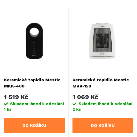
a
Nejlevnější
V
Nejdražší
z
ý
Nejprodávanější
e
Abecedně
p
n
i
í
s
Keramické topidlo Mestic
Keramické topidlo Mestic
p
MKK-400
MKK-150
p
r
1 519 Kč
1 069 Kč
r
Skladem ihned k odeslání
Skladem ihned k odeslání
1 ks
2 ks
o
o
DO KOŠÍKU
DO KOŠÍKU
d