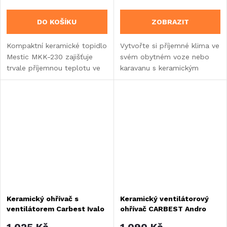
DO KOŠÍKU
ZOBRAZIT
Kompaktní keramické topidlo
Vytvořte si příjemné klima ve
Mestic MKK-230 zajišťuje
svém obytném voze nebo
trvale příjemnou teplotu ve
karavanu s keramickým
vašem karavanu nebo
topidlem Mestic MKK-250.
obytném voze.
Keramický ohřívač s
Keramický ventilátorový
ventilátorem Carbest Ivalo
ohřívač CARBEST Andro
230V
1 025 Kč
1 090 Kč