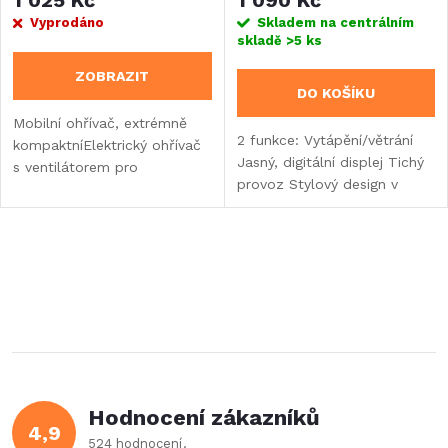
Vyprodáno
Skladem na centrálním
skladě
>5 ks
ZOBRAZIT
DO KOŠÍKU
Mobilní ohřívač, extrémně
2 funkce: Vytápění/větrání
kompaktníElektrický ohřívač
Jasný, digitální displej Tichý
s ventilátorem pro
provoz Stylový design v
kempováníMobilní ohřívač
antracitové/černé barvě
pro přechodné
obdobíOchrana proti
přehřátíZařízení proti
O
páduKrásný...
v
l
á
Hodnocení zákazníků
d
4,9
524 hodnocení