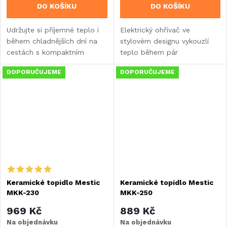
DO KOŠÍKU
DO KOŠÍKU
Udržujte si příjemné teplo i
Elektrický ohřívač ve
během chladnějších dní na
stylovém designu vykouzlí
cestách s kompaktním
teplo během pár
křemíkovým topidlem Mestic
chvilek. Využití při kempování
DOPORUČUJEME
DOPORUČUJEME
Quartz MQK-250. Díky
v chladných dnech nebo
dvěma úrovním výkonu (125
doma v koupelně či garáži.
W / 250 W), tichému
provozu...
Keramické topidlo Mestic
Keramické topidlo Mestic
MKK-230
MKK-250
969 Kč
889 Kč
Na objednávku
Na objednávku