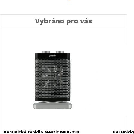
Vybráno pro vás
Keramické topidlo Mestic MKK-230
Keramický