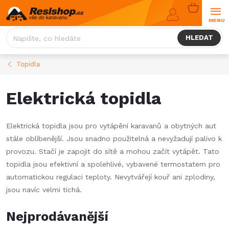
Přejít
NÁKUPNÍ
na
KOŠÍK
obsah
HLEDAT
Topidla
Elektrická topidla
Elektrická topidla jsou pro vytápění karavanů a obytných aut
stále oblíbenější. Jsou snadno použitelná a nevyžadují palivo k
provozu. Stačí je zapojit do sítě a mohou začít vytápět. Tato
topidla jsou efektivní a spolehlivé, vybavené termostatem pro
automatickou regulaci teploty. Nevytvářejí kouř ani zplodiny,
jsou navíc velmi tichá.
Nejprodávanější