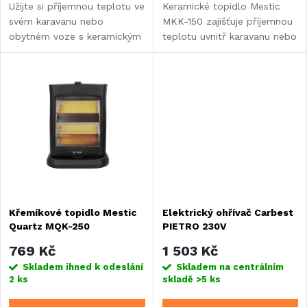
d
Užijte si příjemnou teplotu ve
Keramické topidlo Mestic
u
svém karavanu nebo
MKK-150 zajišťuje příjemnou
u
obytném voze s keramickým
teplotu uvnitř karavanu nebo
k
topidlem Mestic MKK-400.
obytného vozu.
k
t
t
ů
ů
Křemíkové topidlo Mestic
Elektrický ohřívač Carbest
Quartz MQK-250
PIETRO 230V
769 Kč
1 503 Kč
Skladem ihned k odeslání
Skladem na centrálním
2 ks
skladě
>5 ks