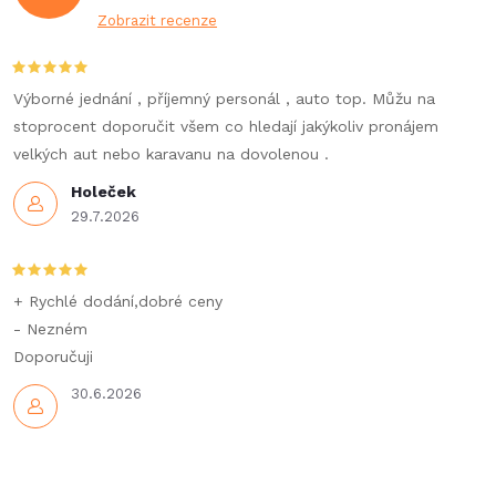
a
Zobrazit recenze
c
í
Výborné jednání , příjemný personál , auto top. Můžu na
stoprocent doporučit všem co hledají jakýkoliv pronájem
p
velkých aut nebo karavanu na dovolenou .
r
Holeček
29.7.2026
v
k
+ Rychlé dodání,dobré ceny
y
- Nezném
Doporučuji
v
30.6.2026
ý
p