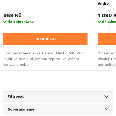
Andro
969 Kč
1 090 
Na objednávku
Skladem
DO KOŠÍKU
Kompaktní keramické topidlo Mestic MKK-230
2 funkce: 
zajišťuje trvale příjemnou teplotu ve vašem
displej Ti
karavanu nebo
antracitov
Filtrovat
Ř
Doporučujeme