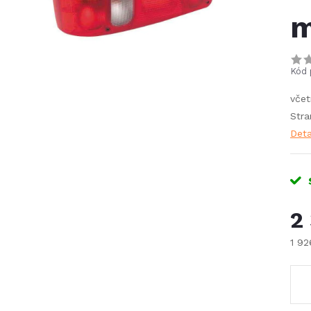
m
Kód 
včet
Stra
Deta
2
1 9
Měr
cena