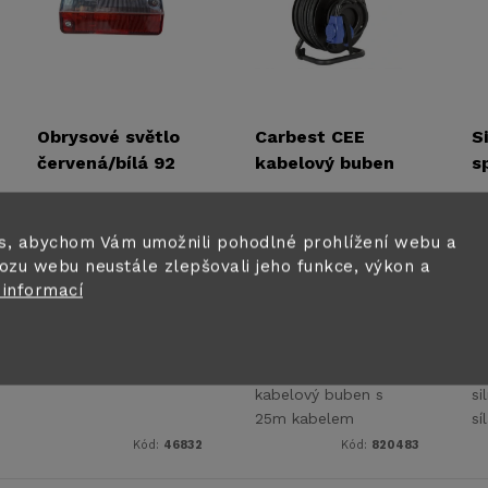
Obrysové světlo
Carbest CEE
S
červená/bílá 92
kabelový buben
s
x 43 x 37 mm
H07RN-F 3G2,5
č
160 Kč
3 142 Kč
6
mm, 25 m
Skladem ihned k
Skladem na
úhlová spojka
s, abychom Vám umožnili pohodlné prohlížení webu a
odeslání
centrálním skladě
ce
ozu webu neustále zlepšovali jeho funkce, výkon a
 informací
DO KOŠÍKU
DO KOŠÍKU
Profesionální
Si
kabelový buben s
si
25m kabelem
sí
H07RN-F 3G2,5
a 
Kód:
46832
Kód:
820483
mm², úhlovou CEE
ob