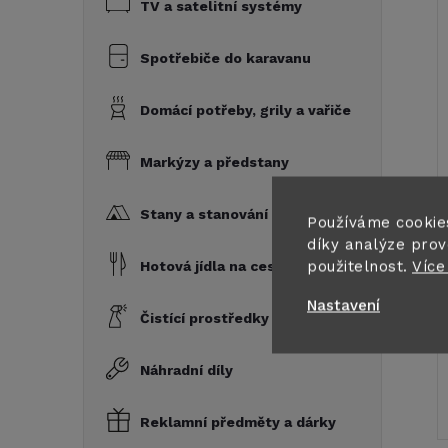
TV a satelitní systémy
Spotřebiče do karavanu
Domácí potřeby, grily a vařiče
Markýzy a předstany
Stany a stanování
Používáme cookie
díky analýze prov
použitelnost.
Více
Hotová jídla na cesty
Nastavení
Čistící prostředky a chemie
Náhradní díly
Reklamní předměty a dárky