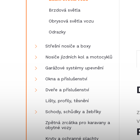
e
Brzdová světla
l
Obrysová světla vozu
Odrazky
Střešní nosiče a boxy
Nosiče jízdních kol a motocyklů
Garážové systémy upevnění
Okna a příslušenství
Dveře a příslušenství
Lišty, profily, těsnění
Schody, schůdky a žebříky
Z
V
Zpětná zrcátka pro karavany a
obytné vozy
Kryty a ochranné plachty