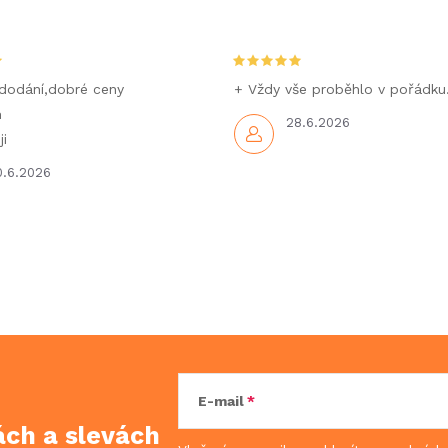
dodání,dobré ceny
+ Vždy vše proběhlo v pořádku
m
28.6.2026
i
0.6.2026
E-mail
kách
a slevách