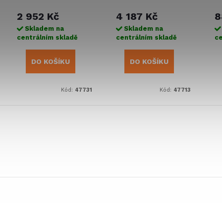
svislé, levé
modulární, levé
2 952 Kč
4 187 Kč
8
Skladem na
Skladem na
centrálním skladě
centrálním skladě
ce
DO KOŠÍKU
DO KOŠÍKU
Kód:
47731
Kód:
47713