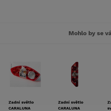
spojkou a Schuko
ka
konektorem
Mohlo by se vá
Zadní světlo
Zadní světlo
Z
CARALUNA
CARALUNA
s