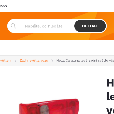
oprava & platba
Katalogy
Showroom
Obchodní podmínk
HLEDAT
světlení
Zadní světla vozu
Hella Caraluna levé zadní světlo v
H
l
v