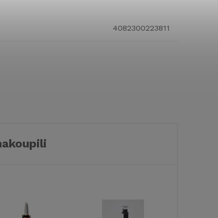
4082300223811
nakoupili