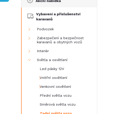
Akční nabídka
t
Vybavení a příslušenství
r
karavanů
a
Podvozek
Zabezpečení a bezpečnost
n
karavanů a obytných vozů
Interiér
n
Světla a osvětlení
í
Led pásky 12V
Vnitřní osvětlení
p
Venkovní osvětlení
a
Přední světla vozu
n
Směrová světla vozu
Zadní světla vozu