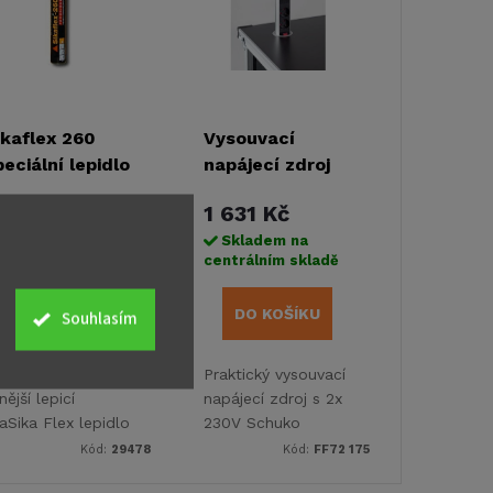
ikaflex 260
Vysouvací
peciální lepidlo
napájecí zdroj
erné, 300 ml
63 Kč
1 631 Kč
Skladem na
Skladem na
ntrálním skladě
centrálním skladě
DO KOŠÍKU
DO KOŠÍKU
Souhlasím
kaflex 260 ještě
Praktický vysouvací
lnější lepicí
napájecí zdroj s 2x
laSika Flex lepidlo
230V Schuko
těsnicí hmota pro
zásuvkami a 2x USB
Kód:
29478
Kód:
FF72 175
ytné vozy a
porty (2,1A)