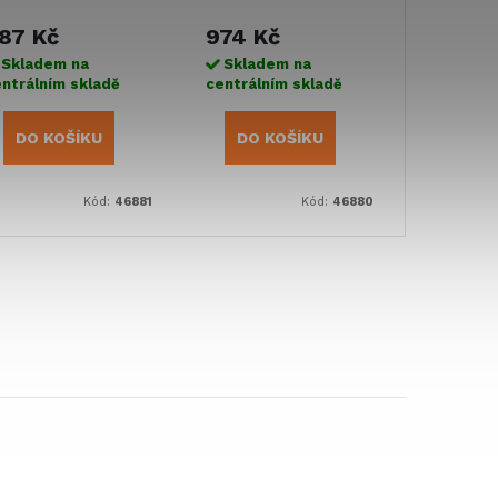
87 Kč
974 Kč
Skladem na
Skladem na
ntrálním skladě
centrálním skladě
DO KOŠÍKU
DO KOŠÍKU
Kód:
46881
Kód:
46880