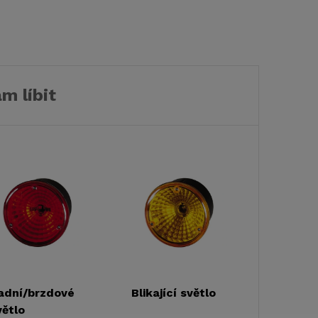
ravanySikaflex
kompatibilní s
nábytkem
m líbit
adní/brzdové
Blikající světlo
větlo