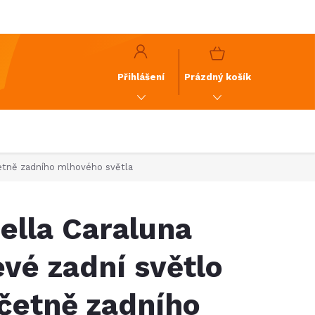
y
GDPR
NÁKUPNÍ
KOŠÍK
Přihlášení
Prázdný košík
četně zadního mlhového světla
ella Caraluna
evé zadní světlo
četně zadního