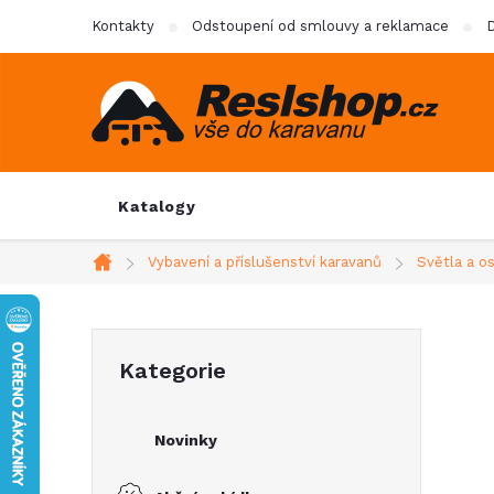
Přejít
Kontakty
Odstoupení od smlouvy a reklamace
D
na
obsah
Katalogy
Vybavení a příslušenství karavanů
Světla a o
Domů
P
Přeskočit
Kategorie
kategorie
o
Novinky
s