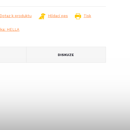
Dotaz k produktu
Hlídací pes
Tisk
čka:
HELLA
DISKUZE