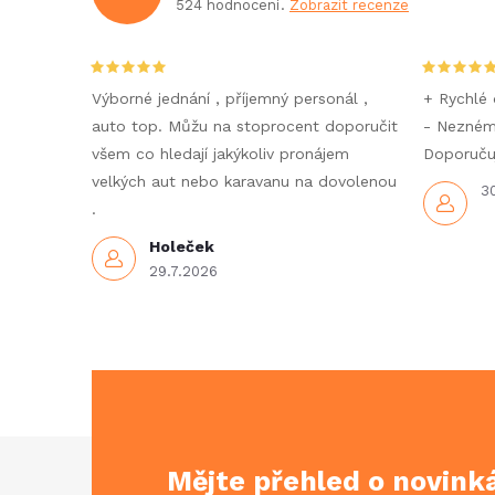
524 hodnocení
Zobrazit recenze
Výborné jednání , příjemný personál ,
+ Rychlé 
auto top. Můžu na stoprocent doporučit
- Nezné
všem co hledají jakýkoliv pronájem
Doporučuj
velkých aut nebo karavanu na dovolenou
3
.
Holeček
29.7.2026
Z
Mějte přehled o novin