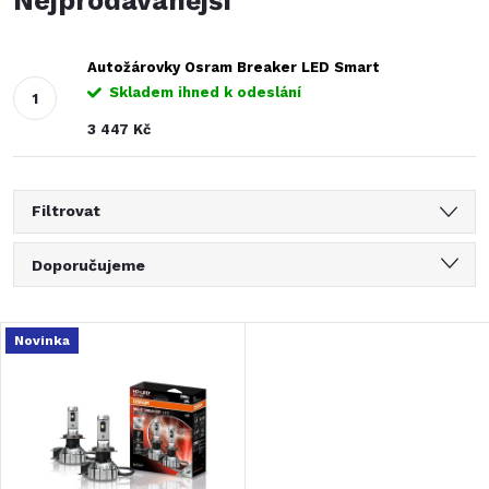
Nejprodávanější
Autožárovky Osram Breaker LED Smart
Skladem ihned k odeslání
3 447 Kč
Filtrovat
Ř
Doporučujeme
a
Nejlevnější
V
Novinka
Nejdražší
z
ý
Nejprodávanější
e
Abecedně
p
n