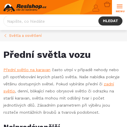
Přejít
NÁKUPNÍ
na
KOŠÍK
obsah
HLEDAT
Světla a osvětlení
Přední světla vozu
Přední světlo na karavan
často utrpí v případě nehody nebo
při opotřebování krycích plastů světla. Naše nabídka pokryje
většinu dostupných světel. Pokud vybíráte přední či
zadní
světlo
, denní, blikající nebo obrysové světlo či odrazku na
starší karavan, světla mohou mít odlišný tvar i počet
jednotlivých dílů. Zásadním parametrem při výběru jsou
rozteče montážních šroubů a tvarová podobnost.