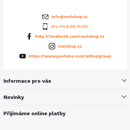
í
info
@
reslshop.cz
(Po-Pá 8:00-11:00)
http://facebook.com/reslshop.cz
reslshop.cz
https://www.youtube.com/@Reslgroup
Informace pro vás
Novinky
Přijímáme online platby