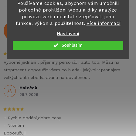
l
ů
Používáme cookies, abychom Vám umožnili
pohodlné prohlížení webu a díky analýze
á
provozu webu neustále zlepšovali jeho
funkce, výkon a použitelnost.
Více informací
Hodnocení zákazníků
d
4,9
Nastavení
524 hodnocení
a
Zobrazit recenze
Souhlasím
c
í
Výborné jednání , příjemný personál , auto top. Můžu na
stoprocent doporučit všem co hledají jakýkoliv pronájem
p
velkých aut nebo karavanu na dovolenou .
r
Holeček
29.7.2026
v
k
+ Rychlé dodání,dobré ceny
y
- Nezném
Doporučuji