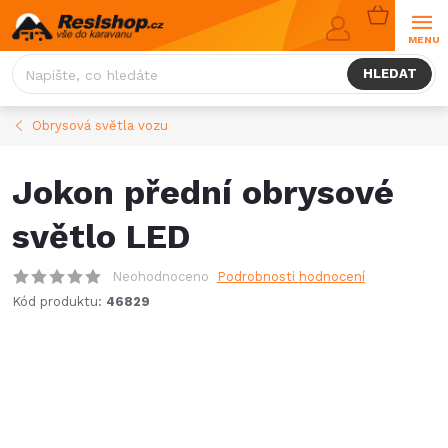
Přejít
NÁKUPNÍ
na
KOŠÍK
obsah
HLEDAT
Obrysová světla vozu
Jokon přední obrysové
světlo LED
Neohodnoceno
Podrobnosti hodnocení
Kód produktu:
46829