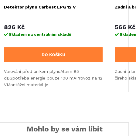
Detektor plynu Carbest LPG 12 V
Zadní a b
826 Kč
566 Kč
Skladem na centrálním skladě
Skladem
DO KOŠÍKU
Varování před únikem plynuAlarm 85
Zadní a b
dBSpotřeba energie pouze 100 mAProvoz na 12
čirého skla
VMontážní materiál je
Mohlo by se vám líbit