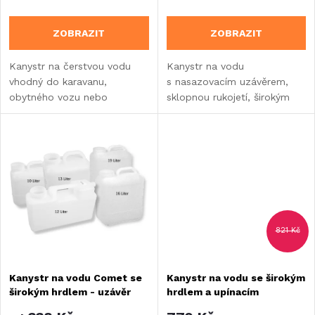
o
o
ZOBRAZIT
ZOBRAZIT
d
d
Kanystr na čerstvou vodu
Kanystr na vodu
u
vhodný do karavanu,
s nasazovacím uzávěrem,
u
obytného vozu nebo
sklopnou rukojetí, širokým
k
vestavby.
hrdlem a 3/4" závitem pro
k
výpusť. Vhodný do karavanu,
t
obytného vozu nebo
t
vestavby.
ů
ů
821 Kč
Kanystr na vodu Comet se
Kanystr na vodu se širokým
širokým hrdlem - uzávěr
hrdlem a upínacím
DIN 96
popruhem - Comet