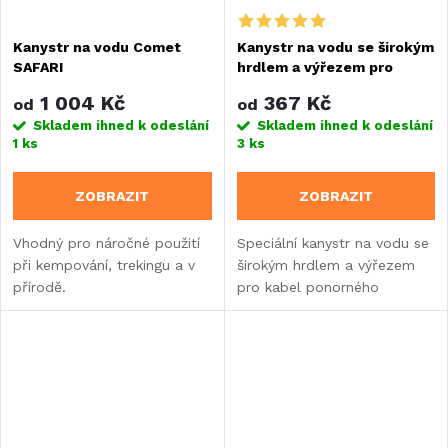
Kanystr na vodu Comet
Kanystr na vodu se širokým
SAFARI
hrdlem a výřezem pro
kabel - Comet
1 004 Kč
367 Kč
od
od
Skladem ihned k odeslání
Skladem ihned k odeslání
1 ks
3 ks
ZOBRAZIT
ZOBRAZIT
Vhodný pro náročné použití
Speciální kanystr na vodu se
při kempování, trekingu a v
širokým hrdlem a výřezem
přírodě.
pro kabel ponorného
čerpadla nebo
hadici. Vhodný do karavanu,
obytného vozu nebo
vestavby.