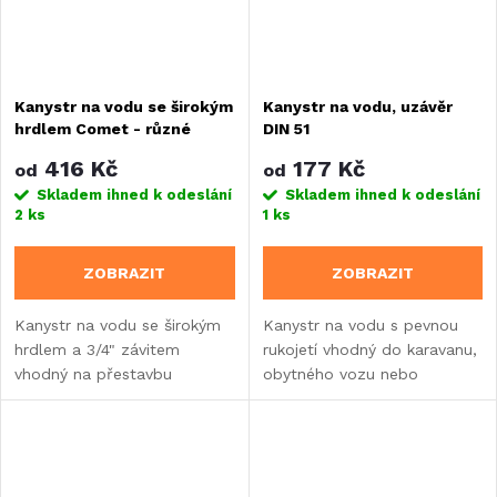
Kanystr na vodu se širokým
Kanystr na vodu, uzávěr
hrdlem Comet - různé
DIN 51
velikosti
416 Kč
177 Kč
od
od
Skladem ihned k odeslání
Skladem ihned k odeslání
2 ks
1 ks
ZOBRAZIT
ZOBRAZIT
Kanystr na vodu se širokým
Kanystr na vodu s pevnou
hrdlem a 3/4" závitem
rukojetí vhodný do karavanu,
vhodný na přestavbu
obytného vozu nebo
karavanu, obytného auta
vestavby.
nebo obytného přívěsu.