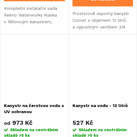
Kompletní instalační sada
Prostorově úsporný kanystr
Reimo Waterworks Alaska
Comet s objemem 12 litrů
s 19litrovým kanystrem,
a výpustným ventilem 3/4
ponorným 12V čerpadlem
palce. Vyroben
a senzorovou baterií pro
z potravinářského
nezávislý vodní systém
polyetylenu, vybaven širokým
v karavanech...
hrdlem DIN 96...
Kanystr na čerstvou vodu s
Kanystr na vodu - 12 litrů
UV ochranou
973 Kč
527 Kč
od
Skladem na centrálním
Skladem na centrálním
skladě
>5 ks
skladě
>5 ks