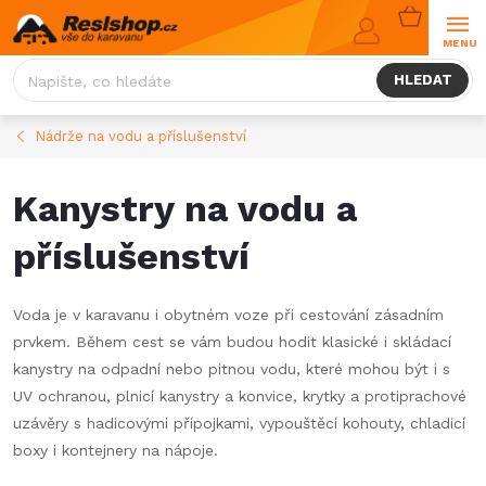
Přejít
NÁKUPNÍ
na
KOŠÍK
obsah
HLEDAT
Nádrže na vodu a příslušenství
Kanystry na vodu a
příslušenství
Voda je v karavanu i obytném voze při cestování zásadním
prvkem. Během cest se vám budou hodit klasické i skládací
kanystry na odpadní nebo pitnou vodu, které mohou být i s
UV ochranou, plnicí kanystry a konvice, krytky a protiprachové
uzávěry s hadicovými přípojkami, vypouštěcí kohouty, chladicí
boxy i kontejnery na nápoje.