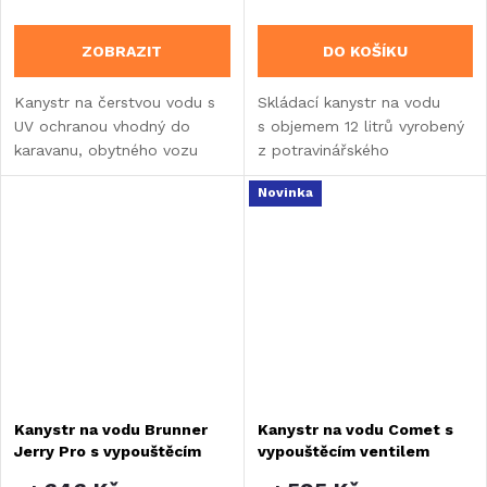
ZOBRAZIT
DO KOŠÍKU
Kanystr na čerstvou vodu s
Skládací kanystr na vodu
UV ochranou vhodný do
s objemem 12 litrů vyrobený
karavanu, obytného vozu
z potravinářského
nebo vestavby.
polyethylenu. Vybaven
Novinka
spirálovou hadicí a těsnícím
šroubovacím uzávěrem. Po...
Kanystr na vodu Brunner
Kanystr na vodu Comet s
Jerry Pro s vypouštěcím
vypouštěcím ventilem
ventilem