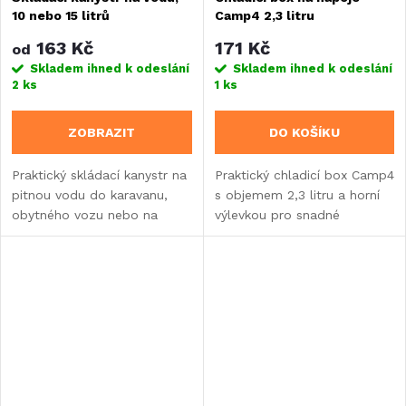
10 nebo 15 litrů
Camp4 2,3 litru
163 Kč
171 Kč
od
Skladem ihned k odeslání
Skladem ihned k odeslání
2 ks
1 ks
ZOBRAZIT
DO KOŠÍKU
Praktický skládací kanystr na
Praktický chladicí box Camp4
pitnou vodu do karavanu,
s objemem 2,3 litru a horní
obytného vozu nebo na
výlevkou pro snadné
chatu.
dávkování nápojů. Lehké
provedení s pasivním
chlazením ideální pro
kempování.