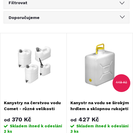
Filtrovat
Ř
Doporučujeme
a
Nejlevnější
V
Nejdražší
z
ý
Nejprodávanější
e
Abecedně
p
n
i
449 Kč
í
s
Kanystry na čerstvou vodu
Kanystr na vodu se širokým
p
Comet - různé velikosti
hrdlem a sklopnou rukojetí
p
Comet - různé velikosti
r
370 Kč
427 Kč
od
od
r
Skladem ihned k odeslání
Skladem ihned k odeslání
2 ks
3 ks