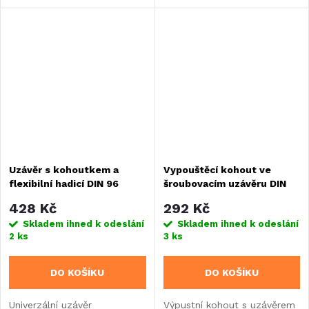
z potravinářského LDPE.
Vyroben z potravinářsky
Díky kohoutovému ventilu se
nezávadného plastu, odolný
závitem 3/4" a redukci
proti teplotám od -10°C do
objemu až...
+50°C.
Uzávěr s kohoutkem a
Vypouštěcí kohout ve
flexibilní hadicí DIN 96
šroubovacím uzávěru DIN
96
428 Kč
292 Kč
Skladem ihned k odeslání
Skladem ihned k odeslání
2 ks
3 ks
DO KOŠÍKU
DO KOŠÍKU
Univerzální uzávěr
Výpustní kohout s uzávěrem