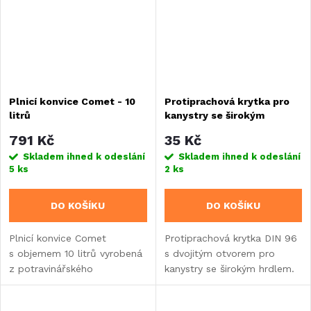
Plnicí konvice Comet - 10
Protiprachová krytka pro
litrů
kanystry se širokým
hrdlem DIN 96
791 Kč
35 Kč
Skladem ihned k odeslání
Skladem ihned k odeslání
5 ks
2 ks
DO KOŠÍKU
DO KOŠÍKU
Plnicí konvice Comet
Protiprachová krytka DIN 96
s objemem 10 litrů vyrobená
s dvojitým otvorem pro
z potravinářského
kanystry se širokým hrdlem.
polyethylenu pro systémy
Umožňuje současné vedení
čerstvé vody v karavanech.
hadice i kabelu ponorného