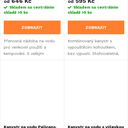
646 Kč
595 Kč
od
od
Skladem na centrálním
Skladem na centrálním
skladě
>5 ks
skladě
>5 ks
ZOBRAZIT
ZOBRAZIT
Přenosná nádoba na vodu
Kombinovaný kanystr s
pro venkovní použití a
vypouštěcím kohoutkem,
kempování. S velkým
bez výpusti. Stohovatelná,
šroubovacím uzávěrem a
bezpečná pro potraviny,
kohoutkem. Vyrobeno z
robustní a odolná proti
odolného polyethylenu.
nárazu.
Vhodné pro potraviny.
Kanystr na vodu Pelicano,
Kanystr na vodu s výlevkou