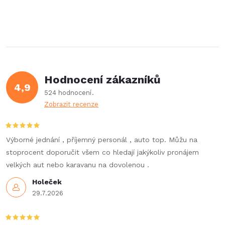
r
d
á
a
n
k
c
o
í
v
Hodnocení zákazníků
4,9
á
p
524 hodnocení
n
Zobrazit recenze
r
í
v
Výborné jednání , příjemný personál , auto top. Můžu na
k
stoprocent doporučit všem co hledají jakýkoliv pronájem
velkých aut nebo karavanu na dovolenou .
y
Holeček
v
29.7.2026
ý