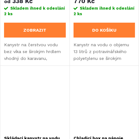
338 Kč
770 Kč
od
Skladem ihned k odeslání
Skladem ihned k odeslání
2 ks
2 ks
ZOBRAZIT
DO KOŠÍKU
Kanystr na čerstvou vodu
Kanystr na vodu o objemu
bez víka se širokým hrdlem
13 litrů z potravinářského
vhodný do karavanu,
polyetylenu se širokým
obytného vozu nebo
hrdlem a praktickým
vestavby.
popruhem. Disponuje
standardem DIN 96 pro
přímé připojení...
Skládací kanystr na vodu,
Chladicí box na nápoje