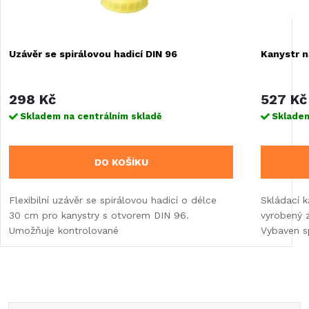
Uzávěr se spirálovou hadicí DIN 96
Kanystr na
298 Kč
527 Kč
Skladem na centrálním skladě
Skladem
DO KOŠÍKU
Flexibilní uzávěr se spirálovou hadicí o délce
Skládací k
30 cm pro kanystry s otvorem DIN 96.
vyrobený 
Umožňuje kontrolované
Vybaven s