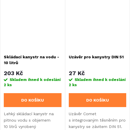
Disponuje standardním
čerpadla a chrání vodu
připojením...
před...
Skládací kanystr na vodu -
Uzávěr pro kanystry DIN 51
10 litrů
203 Kč
27 Kč
Skladem ihned k odeslání
Skladem ihned k odeslání
2 ks
2 ks
DO KOŠÍKU
DO KOŠÍKU
Lehký skládací kanystr na
Uzávěr Comet
pitnou vodu s objemem
s integrovaným těsněním pro
10 litrů vyrobený
kanystry se závitem DIN 51.