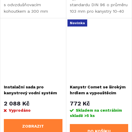
s odvzdušňovacím
standardu DIN 96 o průměru
kohoutkem a 300 mm
103 mm pro kanystry 10-40
flexibilní hadicí pro kanystry
litrů. Vyroben z BPA-free
Novinka
se standardem DIN 96.
plastu s integrovaným
Umožňuje snadné dávkování
madlem a 20 mm...
pitné i odpadní...
Instalační sada pro
Kanystr Comet se širokým
kanystrový vodní systém
hrdlem a vypouštěcím
ventilem, 12l
2 088 Kč
772 Kč
Vyprodáno
Skladem na centrálním
skladě
>5 ks
ZOBRAZIT
DO KOŠÍKU