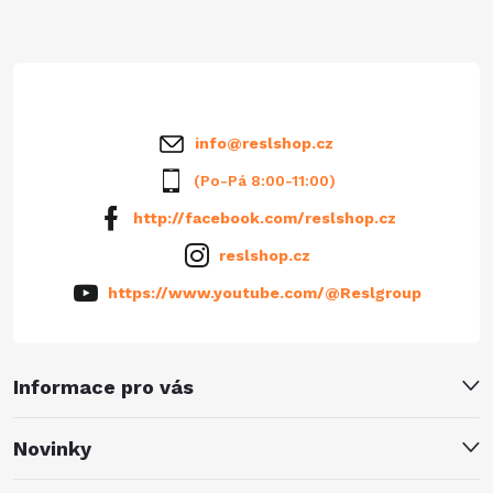
t
í
info
@
reslshop.cz
(Po-Pá 8:00-11:00)
http://facebook.com/reslshop.cz
reslshop.cz
https://www.youtube.com/@Reslgroup
Informace pro vás
Novinky