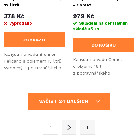
12 litrů
- Comet
378 Kč
979 Kč
Vyprodáno
Skladem na centrálním
skladě
>5 ks
ZOBRAZIT
DO KOŠÍKU
Kanystr na vodu Brunner
Kanystr na vodu Comet
Pelicano s objemem 12 litrů
o objemu 16 l
vyrobený z potravinářského
z potravinářského
polyethylenu. Disponuje
polyetylenu s integrovanou
odnímatelným kohoutkem
výlevkou a standardním DIN
s regulací průtoku...
96 připojením. Ideální pro
O
doplňování vody...
NAČÍST 24 DALŠÍCH
v
l
S
1
3
t
á