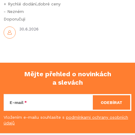
p
+ Rychlé dodání,dobré ceny
- Nezném
i
Doporučuji
s
30.6.2026
u
Mějte přehled o novinkách
a slevách
Z
á
E-mail
ODEBÍRAT
p
Vložením e-mailu souhlasíte s
podmínkami ochrany osobních
údajů
a