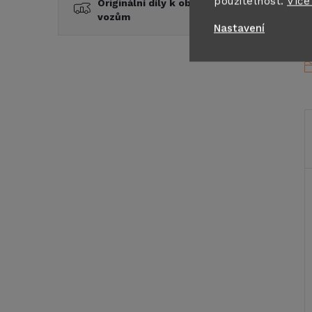
použitelnost.
Více
Originální díly k obytným
vozům
Nastavení
P