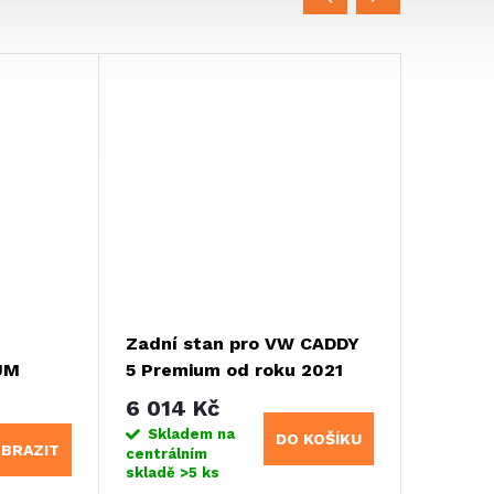
Zadní stan pro VW CADDY
Volně s
UM
5 Premium od roku 2021
předst
TOUR 
6 014 Kč
8 493
Skladem na
Sklad
DO KOŠÍKU
BRAZIT
centrálním
centráln
skladě
>5 ks
skladě
>