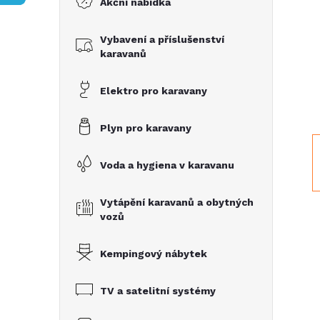
Akční nabídka
t
Vybavení a příslušenství
r
karavanů
a
Elektro pro karavany
n
Plyn pro karavany
n
Voda a hygiena v karavanu
í
Vytápění karavanů a obytných
vozů
p
Kempingový nábytek
a
TV a satelitní systémy
n