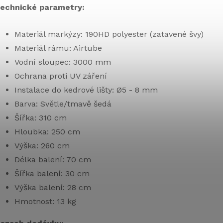
echnické parametry:
Materiál markýzy: 190HD polyester (zatavené švy)
Materiál rámu: Airtube
Vodní sloupec: 3000 mm
Ochrana proti UV záření
Instalace do kedrové lišty:
Ø5 - 8 mm
Barva: Světle/tmavě šedá
Šířka: 310 cm
Hloubka: 250 cm
Výška: 260 cm
Délka balení: 70 cm
Šířka balení: 30 cm
Výška balení: 28 cm
Hmotnost: 13 kg