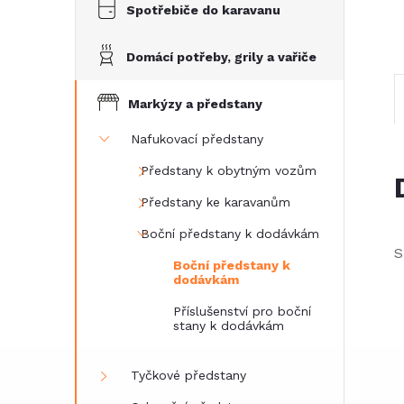
e
Spotřebiče do karavanu
l
Domácí potřeby, grily a vařiče
Markýzy a předstany
Nafukovací předstany
Předstany k obytným vozům
Předstany ke karavanům
Boční předstany k dodávkám
S
Boční předstany k
dodávkám
Příslušenství pro boční
stany k dodávkám
Tyčkové předstany