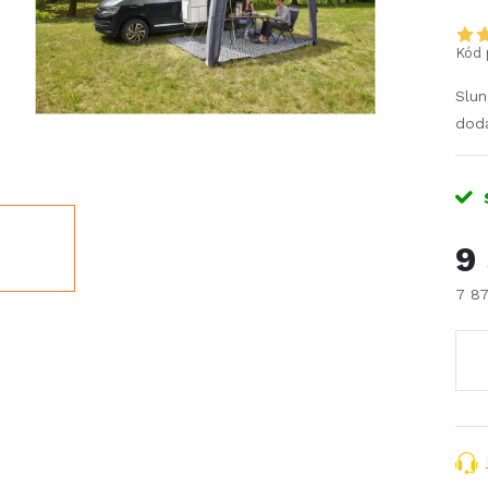
Kód 
Slun
dodá
9
7 8
Měr
cena