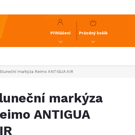
y
GDPR
NÁKUPNÍ
KOŠÍK
Přihlášení
Prázdný košík
Sluneční markýza Reimo ANTIGUA AIR
luneční markýza
eimo ANTIGUA
IR