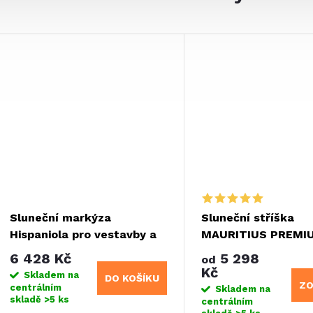
Sluneční markýza
Sluneční stříška
Hispaniola pro vestavby a
MAURITIUS PREMI
dodávky
6 428 Kč
5 298
od
Kč
Skladem na
DO KOŠÍKU
ZO
centrálním
Skladem na
skladě
>5 ks
centrálním