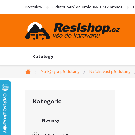
Přejít
Kontakty
Odstoupení od smlouvy a reklamace
D
na
obsah
Katalogy
Markýzy a předstany
Nafukovací předstany
Domů
P
Přeskočit
Kategorie
kategorie
o
Novinky
s