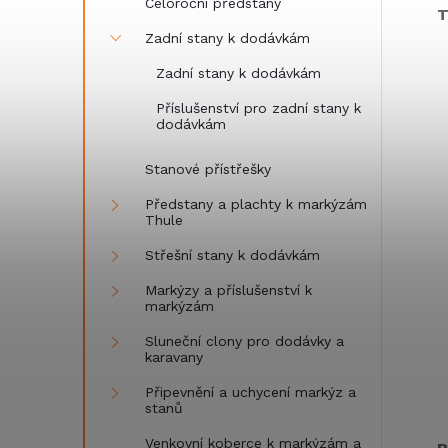
Celoroční předstany
T
Zadní stany k dodávkám
Zadní stany k dodávkám
Příslušenství pro zadní stany k
dodávkám
Stanové přístřešky
Předstany a plachty k markýzám
Thule
Střešní stany k dodávkám
Markýzy a příslušenství k
markýzám
Sluneční clony pro dodávky a
karavany
Připevnění a uchycení markýz a
stanů
Venkovní koberce k markýzám a