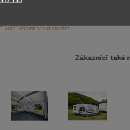
 informací
rodukt naleznete v této kategorii
Boční předstany k dodávkám
Zákazníci také 