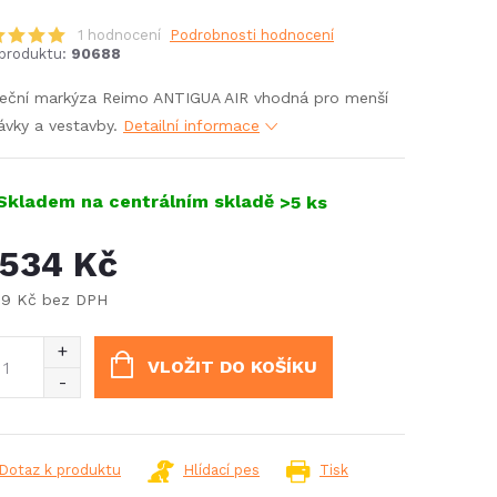
1 hodnocení
Podrobnosti hodnocení
produktu:
90688
eční markýza Reimo ANTIGUA AIR vhodná pro menší
vky a vestavby.
Detailní informace
Skladem na centrálním skladě
>5 ks
 534 Kč
79 Kč bez DPH
ná
:
VLOŽIT DO KOŠÍKU
Dotaz k produktu
Hlídací pes
Tisk