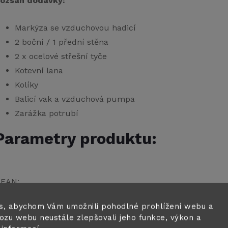
ozsah dodávky:
Markýza se vzduchovou hadicí
2 boční / 1 přední stěna
2 x ocelové střešní tyče
Kotevní lana
Kolíky
Balicí vak a vzduchová pumpa
Zarážka potrubí
Parametry produktu:
EAN
:
s, abychom Vám umožnili pohodlné prohlížení webu a
EAN:
:
ozu webu neustále zlepšovali jeho funkce, výkon a