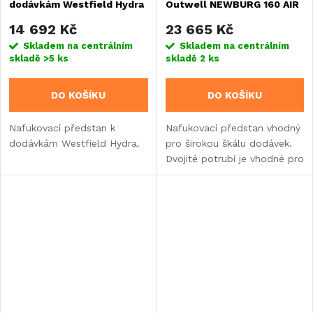
dodávkám Westfield Hydra
Outwell NEWBURG 160 AIR
14 692 Kč
23 665 Kč
Skladem na centrálním
Skladem na centrálním
skladě
>5 ks
skladě
2 ks
DO KOŠÍKU
DO KOŠÍKU
Nafukovací předstan k
Nafukovací předstan vhodný
dodávkám Westfield Hydra.
pro širokou škálu dodávek.
Dvojité potrubí je vhodné pro
všechny typy kedrových
profilů.