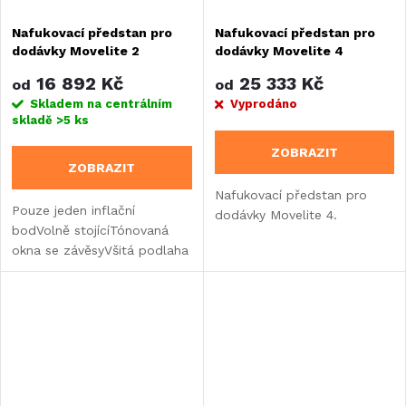
Nafukovací předstan pro
Nafukovací předstan pro
dodávky Movelite 2
dodávky Movelite 4
16 892 Kč
25 333 Kč
od
od
Skladem na centrálním
Vyprodáno
skladě
>5 ks
ZOBRAZIT
ZOBRAZIT
Nafukovací předstan pro
Pouze jeden inflační
dodávky Movelite 4.
bodVolně stojícíTónovaná
okna se závěsyVšitá podlaha
stanu z PVCMožnost
volitelné sluneční
markýzyReflexní výztuhy
proti bouřiVzduchové
čerpadlo je součástí...