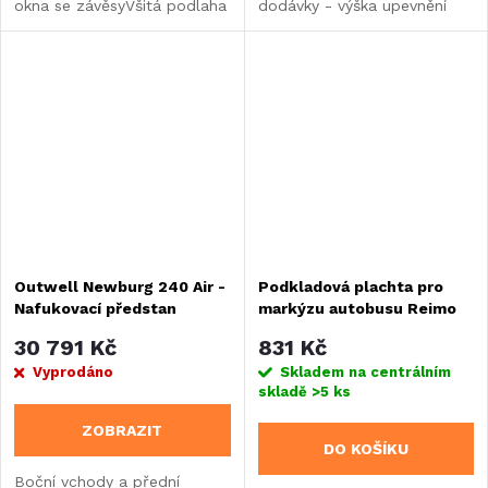
okna se závěsyVšitá podlaha
dodávky - výška upevnění
stanu z PVCVčetně zpevnění
180-240cm, Š310xH480cm
proti bouřiSe vzduchovým
čerpadlemPřipojení potrubí 5
a 7 mm
Outwell Newburg 240 Air -
Podkladová plachta pro
Nafukovací předstan
markýzu autobusu Reimo
"Tour Easy AIR"
30 791 Kč
831 Kč
Vyprodáno
Skladem na centrálním
skladě
>5 ks
ZOBRAZIT
DO KOŠÍKU
Boční vchody a přední