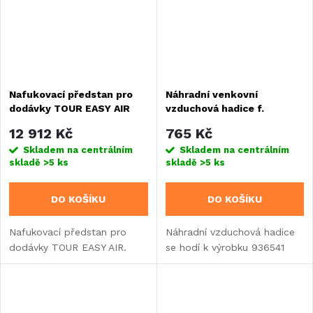
Nafukovací předstan pro
Náhradní venkovní
dodávky TOUR EASY AIR
vzduchová hadice f.
Markýza autobusu Tour
12 912 Kč
765 Kč
Easy AIR
Skladem na centrálním
Skladem na centrálním
skladě
>5 ks
skladě
>5 ks
DO KOŠÍKU
DO KOŠÍKU
Nafukovací předstan pro
Náhradní vzduchová hadice
dodávky TOUR EASY AIR.
se hodí k výrobku 936541