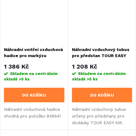
Náhradní vnitřní vzduchová
Náhradní vzduchový tubus
hadice pro markýzu
pro předstan TOUR EASY
autobusu Tour Easy AIR
AIR
1 386 Kč
1 208 Kč
(936541)
Skladem na centrálním
Skladem na centrálním
skladě
>5 ks
skladě
>5 ks
DO KOŠÍKU
DO KOŠÍKU
Náhradní vzduchová hadice
Náhradní vzduchový tubus
vhodná pro položku 936541
určený pro předstany pro
dodávky TOUR EASY AIR.