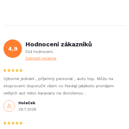
r
d
á
a
n
k
c
o
í
v
Hodnocení zákazníků
4,9
á
p
524 hodnocení
n
Zobrazit recenze
r
í
v
Výborné jednání , příjemný personál , auto top. Můžu na
k
stoprocent doporučit všem co hledají jakýkoliv pronájem
velkých aut nebo karavanu na dovolenou .
y
Holeček
v
29.7.2026
ý