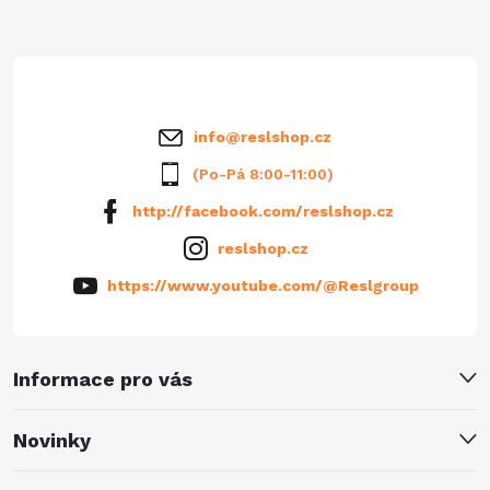
t
í
info
@
reslshop.cz
(Po-Pá 8:00-11:00)
http://facebook.com/reslshop.cz
reslshop.cz
https://www.youtube.com/@Reslgroup
Informace pro vás
Novinky