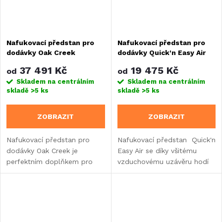
Nafukovací předstan pro
Nafukovací předstan pro
dodávky Oak Creek
dodávky Quick'n Easy Air
37 491 Kč
19 475 Kč
od
od
Skladem na centrálním
Skladem na centrálním
skladě
>5 ks
skladě
>5 ks
ZOBRAZIT
ZOBRAZIT
Nafukovací předstan pro
Nafukovací předstan Quick'n
dodávky Oak Creek je
Easy Air se díky všitému
perfektním doplňkem pro
vzduchovému uzávěru hodí
vaši dovolenou.
téměř pro všechny dodávky.