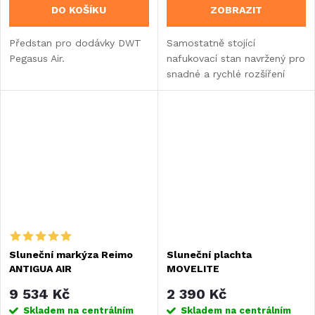
DO KOŠÍKU
ZOBRAZIT
Předstan pro dodávky DWT
Samostatně stojící
Pegasus Air.
nafukovací stan navržený pro
snadné a rychlé rozšíření
obytného prostoru vašeho
vozidla během kempování.
Sluneční markýza Reimo
Sluneční plachta
ANTIGUA AIR
MOVELITE
9 534 Kč
2 390 Kč
Skladem na centrálním
Skladem na centrálním