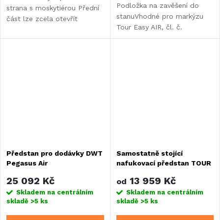
Podložka na zavěšení do
strana s moskytiérou Přední
stanuVhodné pro markýzu
část lze zcela otevřít
Tour Easy AIR, čl. č.
pomocí zipu Prostorný
936541Velikost: 260 x 260
obývací prostor s velkými
cm
tónovanými okny pro
prosvětlený interiér Systém...
Předstan pro dodávky DWT
Samostatně stojící
Pegasus Air
nafukovací předstan TOUR
BREEZE AIR
25 092 Kč
13 959 Kč
od
Skladem na centrálním
Skladem na centrálním
skladě
>5 ks
skladě
>5 ks