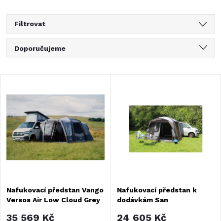
Filtrovat
Ř
Doporučujeme
a
Nejlevnější
V
Nejdražší
z
ý
Nejprodávanější
e
Abecedně
p
n
i
í
s
Nafukovací předstan Vango
Nafukovací předstan k
p
Versos Air Low Cloud Grey
dodávkám San
p
Marino/Portofino
35 569 Kč
24 605 Kč