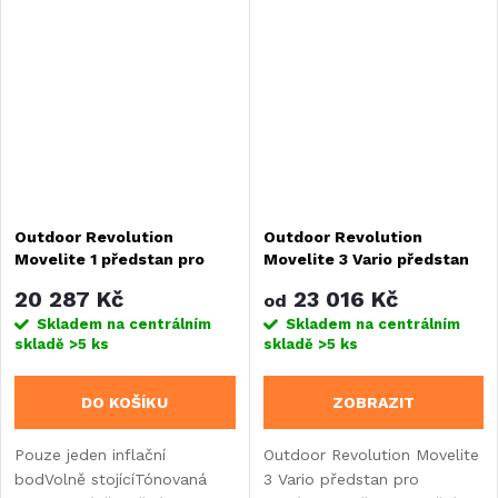
Outdoor Revolution
Outdoor Revolution
Movelite 1 předstan pro
Movelite 3 Vario předstan
dodávky - Š300xH300 /
pro dodávky
20 287 Kč
23 016 Kč
od
H180-255cm
Skladem na centrálním
Skladem na centrálním
skladě
>5 ks
skladě
>5 ks
DO KOŠÍKU
ZOBRAZIT
Pouze jeden inflační
Outdoor Revolution Movelite
bodVolně stojícíTónovaná
3 Vario předstan pro