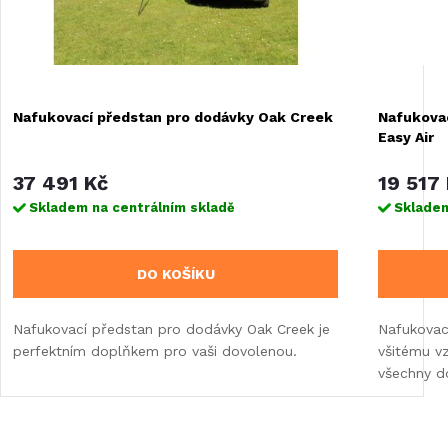
Nafukovací předstan pro dodávky Oak Creek
Nafukovac
Easy Air
37 491 Kč
19 517
Skladem na centrálním skladě
Skladem
DO KOŠÍKU
Nafukovací předstan pro dodávky Oak Creek je
Nafukovací
perfektním doplňkem pro vaši dovolenou.
všitému v
všechny d