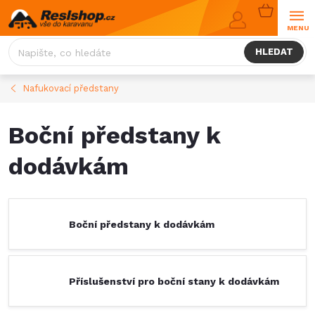
Přejít
NÁKUPNÍ
na
KOŠÍK
obsah
HLEDAT
Nafukovací předstany
Boční předstany k
dodávkám
Boční předstany k dodávkám
Příslušenství pro boční stany k dodávkám