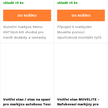
skladě
>5 ks
skladě
>5 ks
DO KOŠÍKU
DO KOŠÍKU
Sluneční markýza Reimo
Připojení k markýzám
ANTIGUA AIR vhodná pro
Movelite pomocí
menší dodávky a vestavby.
zipuOcelová montážní tyčS
bouřkovou výztuží
Vnitřní stan / stan na spaní
Vnitřní stan MOVELITE -
pro markýzu autobusu Tour
Nafukovací markýzy pro