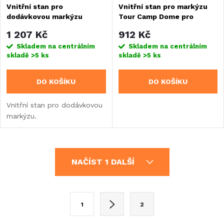
Vnitřní stan pro
Vnitřní stan pro markýzu
dodávkovou markýzu
Tour Camp Dome pro
autobusy
1 207 Kč
912 Kč
Skladem na centrálním
Skladem na centrálním
skladě
>5 ks
skladě
>5 ks
DO KOŠÍKU
DO KOŠÍKU
Vnitřní stan pro dodávkovou
markýzu.
O
NAČÍST 1 DALŠÍ
v
l
S
1
2
t
á