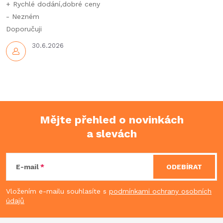
p
+ Rychlé dodání,dobré ceny
- Nezném
i
Doporučuji
s
30.6.2026
u
Mějte přehled o novinkách
a slevách
Z
á
E-mail
ODEBÍRAT
p
Vložením e-mailu souhlasíte s
podmínkami ochrany osobních
údajů
a