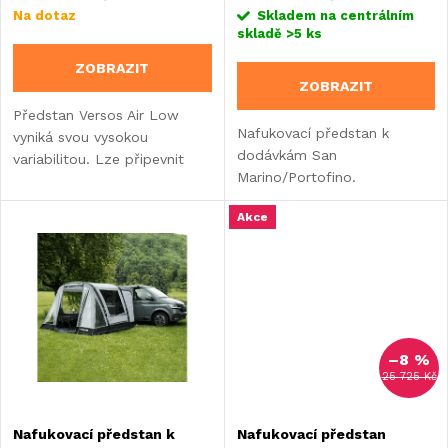
r
r
Na dotaz
Skladem na centrálním
skladě
>5 ks
o
o
ZOBRAZIT
ZOBRAZIT
d
d
Předstan Versos Air Low
Nafukovací předstan k
vyniká svou vysokou
u
dodávkám San
variabilitou. Lze připevnit
u
Marino/Portofino.
ložnici a markýzu na pravý či
k
levý bok či na přední stranu.
k
Akce
t
t
ů
ů
–8 %
25 725 Kč
Nafukovací předstan k
Nafukovací předstan