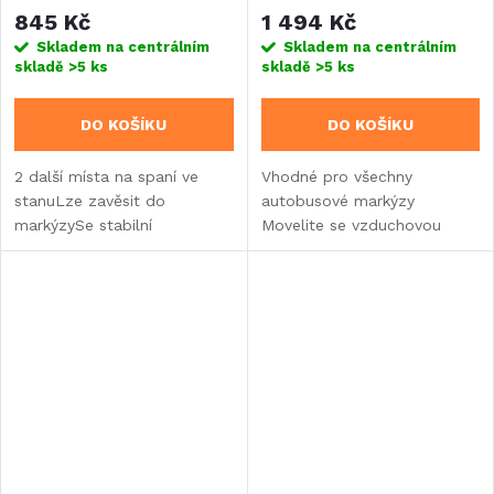
Lite (900281)
autobusy
845 Kč
1 494 Kč
Skladem na centrálním
Skladem na centrálním
skladě
>5 ks
skladě
>5 ks
DO KOŠÍKU
DO KOŠÍKU
2 další místa na spaní ve
Vhodné pro všechny
stanuLze zavěsit do
autobusové markýzy
markýzySe stabilní
Movelite se vzduchovou
základnouMísto pro 2
technologiíMateriál: 480HDE
kempinkové postele nebo 2
Ripstop
nafukovací matraceDélka:
200 cm, šířka: 140 cm