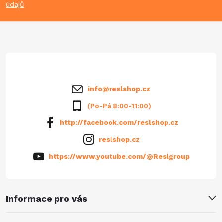
údajů
a
t
í
info
@
reslshop.cz
(Po-Pá 8:00-11:00)
http://facebook.com/reslshop.cz
reslshop.cz
https://www.youtube.com/@Reslgroup
Informace pro vás