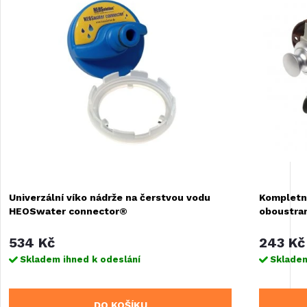
Univerzální víko nádrže na čerstvou vodu
Kompletn
HEOSwater connector®
oboustra
534 Kč
243 Kč
Skladem ihned k odeslání
Skladem
DO KOŠÍKU