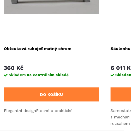
Oblouková rukojeť matný chrom
Säulenhu
360 Kč
6 011 K
Skladem na centrálním skladě
Skladem
DO KOŠÍKU
Elegantní designPloché a praktické
Samostatně
s mechani
rozsahem