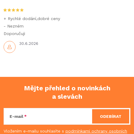
+ Rychlé dodání,dobré ceny
- Nezném
Doporučuji
30.6.2026
Mějte přehled o novinkách
a slevách
Z
á
E-mail
ODEBÍRAT
p
Vložením e-mailu souhlasíte s
podmínkami ochrany osobních