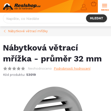
Přejít
NÁKUPNÍ
na
KOŠÍK
obsah
HLEDAT
Nábytkové větrací mřížky
Nábytková větrací
mřížka - průměr 32 mm
Neohodnoceno
Podrobnosti hodnocení
Kód produktu:
53019