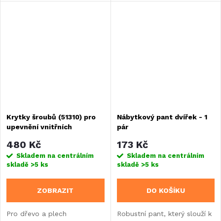
sestavách v karavanech,
sestavách v karavanech,
obytných vozech nebo
obytných vozech nebo
vestavbách.
vestavbách.
Krytky šroubů (51310) pro
Nábytkový pant dvířek - 1
upevnění vnitřních
pár
obkladových panelů
480 Kč
173 Kč
Skladem na centrálním
Skladem na centrálním
skladě
>5 ks
skladě
>5 ks
ZOBRAZIT
DO KOŠÍKU
Pro dřevo a plech
Robustní pant, který slouží k