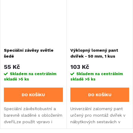
Speciální závěsy světle
Výklopný lomený pant
šedé
dvířek - 50 mm, 1 kus
55 Kč
103 Kč
Skladem na centrálním
Skladem na centrálním
skladě
>5 ks
skladě
>5 ks
DO KOŠÍKU
DO KOŠÍKU
Speciální závěsRobustní a
Univerzální zalomený pant
barevně sladěné s obložením
určený pro montáž dvířek v
dveříLze použít vpravo i
nábytkových sestavách v
vlevo, stačí změnit polohu.
karavanech, obytných