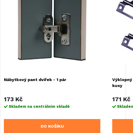
Nábytkový pant dvířek - 1 pár
Výklopný 
kusy
173 Kč
171 Kč
Skladem na centrálním skladě
Skladem
DO KOŠÍKU