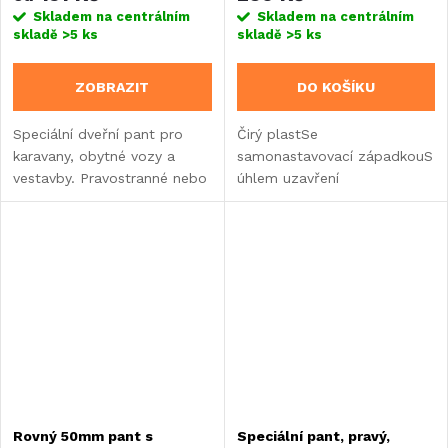
Skladem na centrálním
Skladem na centrálním
skladě
>5 ks
skladě
>5 ks
ZOBRAZIT
DO KOŠÍKU
Speciální dveřní pant pro
Čirý plastSe
karavany, obytné vozy a
samonastavovací západkouS
vestavby. Pravostranné nebo
úhlem uzavření
levostranné použití.
Rovný 50mm pant s
Speciální pant, pravý,