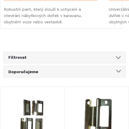
Robustní pant, který slouží k uchycení a
Univerzál
otevírání nábytkových dvířek v karavanu,
dvířek v 
obytném voze nebo vestavbě.
obytných 
Filtrovat
Ř
Doporučujeme
a
Nejlevnější
V
Nejdražší
z
ý
Nejprodávanější
e
Abecedně
p