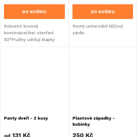
DO KOŠÍKU
DO KOŠÍKU
Robustní kovová
Rovný univerzální klíčový
konstrukceÚhel otevření
závěs.
92°Pružiny udržují klapky
otevřené a zavřenéSnadná
montáž
Panty dveří - 2 kusy
Plastové západky -
bubínky
131 Kč
250 Kč
od