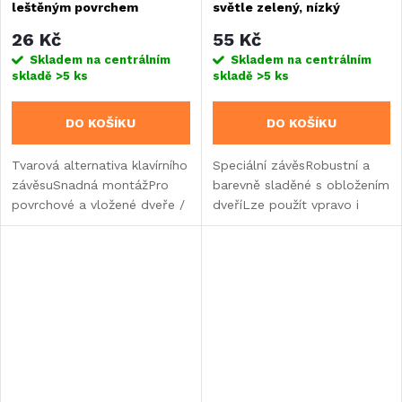
leštěným povrchem
světle zelený, nízký
26 Kč
55 Kč
Skladem na centrálním
Skladem na centrálním
skladě
>5 ks
skladě
>5 ks
DO KOŠÍKU
DO KOŠÍKU
Tvarová alternativa klavírního
Speciální závěsRobustní a
závěsuSnadná montážPro
barevně sladěné s obložením
povrchové a vložené dveře /
dveříLze použít vpravo i
klapky
vlevo, stačí změnit polohu.