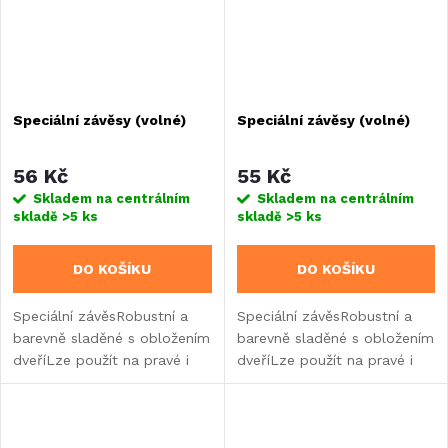
Speciální závěsy (volné)
Speciální závěsy (volné)
56 Kč
55 Kč
Skladem na centrálním
Skladem na centrálním
skladě
>5 ks
skladě
>5 ks
DO KOŠÍKU
DO KOŠÍKU
Speciální závěsRobustní a
Speciální závěsRobustní a
barevně sladěné s obložením
barevně sladěné s obložením
dveříLze použít na pravé i
dveříLze použít na pravé i
levé straně změnou polohy
levé straně změnou polohy