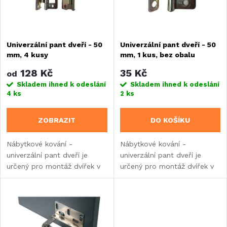
n
i
í
s
Univerzální pant dveří - 50
Univerzální pant dveří - 50
p
mm, 4 kusy
mm, 1 kus, bez obalu
p
r
128 Kč
35 Kč
od
r
Skladem ihned k odeslání
Skladem ihned k odeslání
4 ks
2 ks
o
o
ZOBRAZIT
DO KOŠÍKU
d
d
Nábytkové kování -
Nábytkové kování -
u
univerzální pant dveří je
univerzální pant dveří je
u
určený pro montáž dvířek v
určený pro montáž dvířek v
k
nábytkových sestavách v
nábytkových sestavách v
k
karavanech, obytných
karavanech, obytných
t
vozech nebo
vozech nebo vestavbách. 1
t
vestavbách. Sada 4 kusů.
kus.