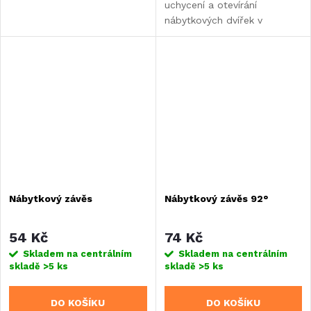
uchycení a otevírání
nábytkových dvířek v
karavanu, obytném voze
nebo vestavbě.
Nábytkový závěs
Nábytkový závěs 92°
54 Kč
74 Kč
Skladem na centrálním
Skladem na centrálním
skladě
>5 ks
skladě
>5 ks
DO KOŠÍKU
DO KOŠÍKU