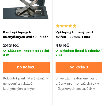
ů
ů
Pant výklopných
Výklopný lomený pant
kuchyňských dvířek - 1 pár
dvířek - 50mm, 1 kus
243 Kč
46 Kč
Skladem ihned k odeslání
Skladem ihned k odeslání
3 ks
2 ks
DO KOŠÍKU
DO KOŠÍKU
Robustní pant, který slouží k
Univerzální zalomený pant
uchycení a vyklápění
určený pro montáž dvířek v
kuchyňských a jiných
nábytkových sestavách v
nábytkových dílů v karavanu,
karavanech, obytných
obytném voze nebo
vozech nebo
vestavbě. Výškově i stranově
vestavbách. Leštěný kov.