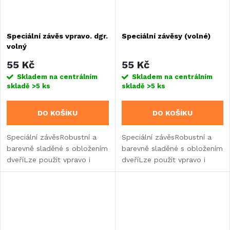
Speciální závěs vpravo. dgr.
Speciální závěsy (volné)
volný
55 Kč
55 Kč
Skladem na centrálním
Skladem na centrálním
skladě
>5 ks
skladě
>5 ks
DO KOŠÍKU
DO KOŠÍKU
Speciální závěsRobustní a
Speciální závěsRobustní a
barevně sladěné s obložením
barevně sladěné s obložením
dveříLze použít vpravo i
dveříLze použít vpravo i
vlevo, stačí změnit polohu.
vlevo, stačí změnit polohu.