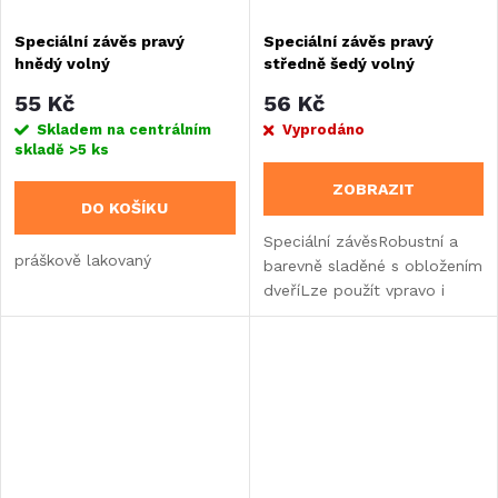
Speciální závěs pravý
Speciální závěs pravý
hnědý volný
středně šedý volný
55 Kč
56 Kč
Skladem na centrálním
Vyprodáno
skladě
>5 ks
ZOBRAZIT
DO KOŠÍKU
Speciální závěsRobustní a
práškově lakovaný
barevně sladěné s obložením
dveříLze použít vpravo i
vlevo, stačí změnit polohu.