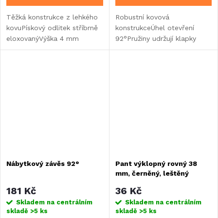
Těžká konstrukce z lehkého
Robustní kovová
kovuPískový odlitek stříbrně
konstrukceÚhel otevření
eloxovanýVýška 4 mm
92°Pružiny udržují klapky
otevřené a zavřenéSnadná
montáž
Nábytkový závěs 92°
Pant výklopný rovný 38
mm, černěný, leštěný
181 Kč
36 Kč
Skladem na centrálním
Skladem na centrálním
skladě
>5 ks
skladě
>5 ks