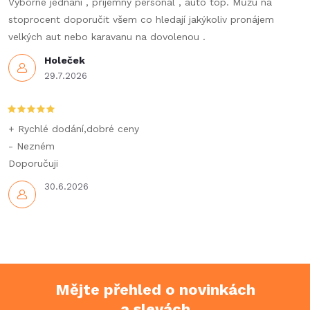
Výborné jednání , příjemný personál , auto top. Můžu na
k
stoprocent doporučit všem co hledají jakýkoliv pronájem
velkých aut nebo karavanu na dovolenou .
y
Holeček
v
29.7.2026
ý
p
+ Rychlé dodání,dobré ceny
- Nezném
i
Doporučuji
s
30.6.2026
u
Mějte přehled o novinkách
a slevách