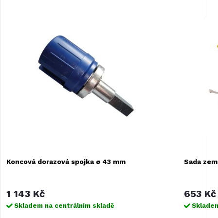
Koncová dorazová spojka ø 43 mm
Sada zemn
1 143 Kč
653 Kč
Skladem na centrálním skladě
Skladem