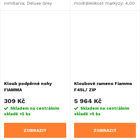
mmBarva: Deluxe Grey
modráVelikost markýzy: 4,00
m
Kloub podpěrné nohy
Kloubové rameno Fiamma
FIAMMA
F45L/ ZIP
309 Kč
5 964 Kč
Skladem na centrálním
Skladem na centrálním
skladě
>5 ks
skladě
>5 ks
ZOBRAZIT
ZOBRAZIT