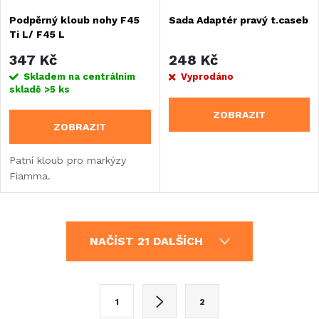
Podpěrný kloub nohy F45
Sada Adaptér pravý t.caseb
Ti L/ F45 L
347 Kč
248 Kč
Skladem na centrálním
Vyprodáno
skladě
>5 ks
ZOBRAZIT
ZOBRAZIT
Patní kloub pro markýzy
Fiamma.
O
NAČÍST 21 DALŠÍCH
v
l
S
1
2
t