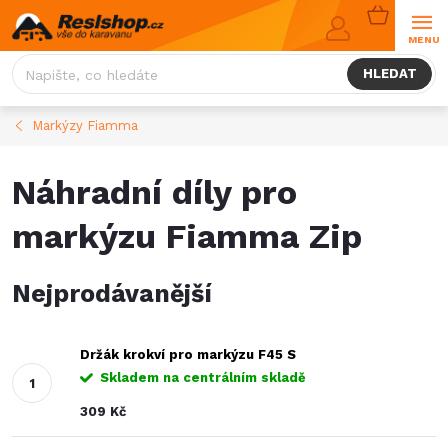
Přejít
NÁKUPNÍ
na
KOŠÍK
obsah
HLEDAT
Markýzy Fiamma
Náhradní díly pro
markýzu Fiamma Zip
Nejprodávanější
Držák krokví pro markýzu F45 S
Skladem na centrálním skladě
309 Kč