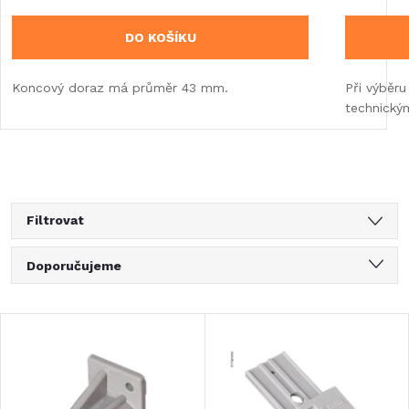
DO KOŠÍKU
Koncový doraz má průměr 43 mm.
Při výběru
technický
Filtrovat
Ř
Doporučujeme
a
Nejlevnější
V
Nejdražší
z
ý
Nejprodávanější
e