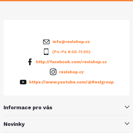
a
t
í
info
@
reslshop.cz
(Po-Pá 8:00-11:00)
http://facebook.com/reslshop.cz
reslshop.cz
https://www.youtube.com/@Reslgroup
Informace pro vás
Novinky