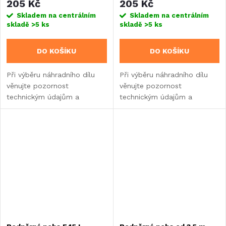
205 Kč
205 Kč
Skladem na centrálním
Skladem na centrálním
skladě
>5 ks
skladě
>5 ks
DO KOŠÍKU
DO KOŠÍKU
Při výběru náhradního dílu
Při výběru náhradního dílu
věnujte pozornost
věnujte pozornost
technickým údajům a
technickým údajům a
informacím o výrobku.
informacím o výrobku.