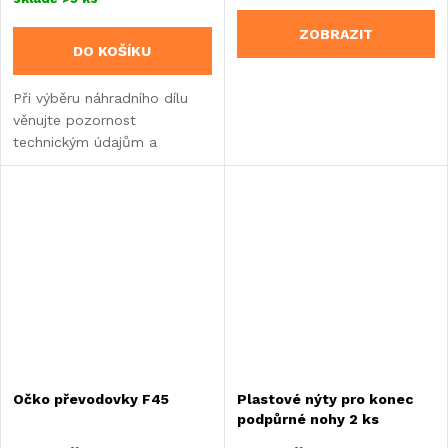
ZOBRAZIT
DO KOŠÍKU
Při výběru náhradního dílu
věnujte pozornost
technickým údajům a
informacím o výrobku.
Očko převodovky F45
Plastové nýty pro konec
podpůrné nohy 2 ks