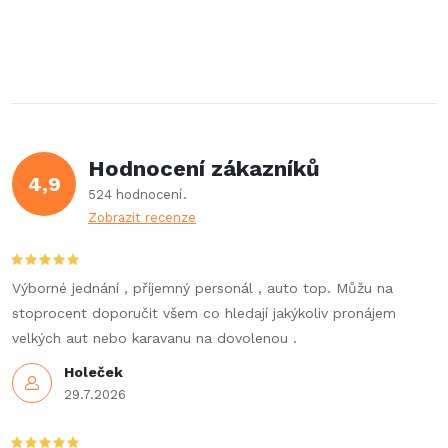
á
r
d
á
a
n
k
c
o
í
v
Hodnocení zákazníků
4,9
á
p
524 hodnocení
n
Zobrazit recenze
r
í
v
Výborné jednání , příjemný personál , auto top. Můžu na
k
stoprocent doporučit všem co hledají jakýkoliv pronájem
velkých aut nebo karavanu na dovolenou .
y
Holeček
v
29.7.2026
ý