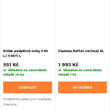
Držák podpěrné nohy F45
Fiamma Rafter vertical XL
L/ F45Ti L
551 Kč
1 993 Kč
Skladem na centrálním
Skladem na centrálním
skladě
>5 ks
skladě
1 ks
ZOBRAZIT
DO KOŠÍKU
Podpěrná patka pro markýzy
Fiamma.