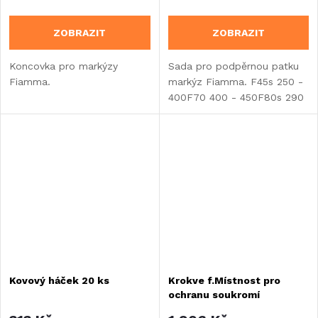
ZOBRAZIT
ZOBRAZIT
Koncovka pro markýzy
Sada pro podpěrnou patku
Fiamma.
markýz Fiamma. F45s 250 -
400F70 400 - 450F80s 290
- 450F80L 450 - 600F65s
260 - 400F65 370 - 490
Kovový háček 20 ks
Krokve f.Místnost pro
ochranu soukromí