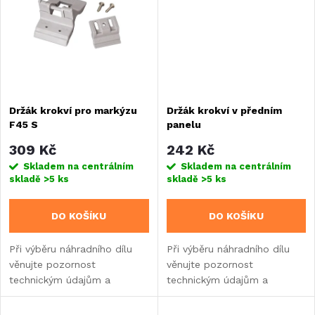
t
ů
ů
Držák krokví pro markýzu
Držák krokví v předním
F45 S
panelu
309 Kč
242 Kč
Skladem na centrálním
Skladem na centrálním
skladě
>5 ks
skladě
>5 ks
DO KOŠÍKU
DO KOŠÍKU
Při výběru náhradního dílu
Při výběru náhradního dílu
věnujte pozornost
věnujte pozornost
technickým údajům a
technickým údajům a
informacím o výrobku.
informacím o výrobku.