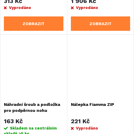
313 Kč
1 906 Kč
Vyprodáno
Vyprodáno
ZOBRAZIT
ZOBRAZIT
Náhradní šroub a podložka
Nálepka Fiamma ZIP
pro podpěrnou nohu
markýzy Fiamma
163 Kč
221 Kč
Skladem na centrálním
Vyprodáno
skladě
>5 ks