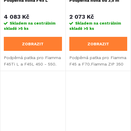
Podpěrná noha F45 L
Podpěrná noha od 3,5 m
4 083 Kč
2 073 Kč
Skladem na centrálním
Skladem na centrálním
skladě
>5 ks
skladě
>5 ks
ZOBRAZIT
ZOBRAZIT
Podpěrná patka pro Fiamma
Podpěrná patka pro Fiamma
F45Ti L a F45L 450 - 550.
F45 a F70.Fiamma ZIP 350