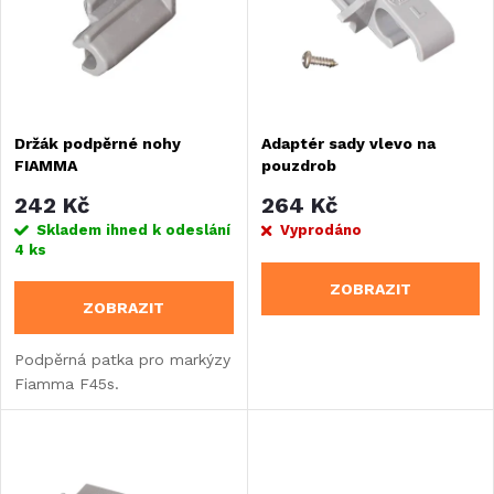
Abecedně
p
n
i
í
s
Držák podpěrné nohy
Adaptér sady vlevo na
p
FIAMMA
pouzdrob
p
r
242 Kč
264 Kč
r
Skladem ihned k odeslání
Vyprodáno
4 ks
o
o
ZOBRAZIT
ZOBRAZIT
d
d
Podpěrná patka pro markýzy
u
Fiamma F45s.
u
k
k
t