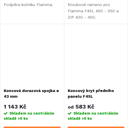
Podpěra kotníku Fiamma.
Kloubové rameno pro
Fiamma F45L 450 - 550 a
ZIP 400 - 450.
Koncová dorazová spojka ø
Koncový kryt předního
43 mm
panelu F45L
1 143 Kč
583 Kč
od
Skladem na centrálním
Skladem na centrálním
skladě
>5 ks
skladě
>5 ks