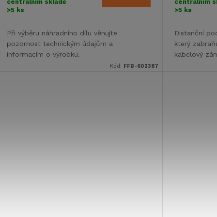
centrálním skladě
centrálním s
>5 ks
>5 ks
Při výběru náhradního dílu věnujte
Distanční po
pozornost technickým údajům a
který zabraň
informacím o výrobku.
kabelový zá
Kód:
FFB-602387