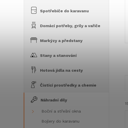
Spotřebiče do karavanu
Domácí potřeby, grily a vařiče
Markýzy a předstany
Stany a stanování
Hotová jídla na cesty
Čistící prostředky a chemie
Náhradní díly
1
Boční a střešní okna
Bojlery do karavanu