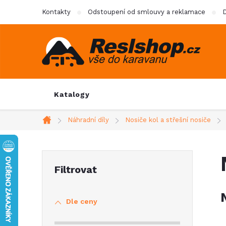
Přejít
Kontakty
Odstoupení od smlouvy a reklamace
D
na
obsah
Katalogy
Náhradní díly
Nosiče kol a střešní nosiče
Domů
P
o
Dle ceny
s