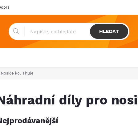
oprava & platba
Katalogy
Showroom
Obchodní podmínk
HLEDAT
Nosiče kol Thule
Náhradní díly pro nosi
Nejprodávanější