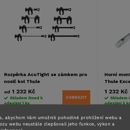
ý
n
p
p
s
r
p
o
r
Rozpěrka AcuTight se zámkem pro
Horní mont
d
nosič kol Thule
Thule Exce
o
1 232 Kč
1 232 Kč
od
u
ZOBRAZIT
Skladem ihned k
Skladem 
d
odeslání
1 ks
odeslání
5 k
k
u
Rozpěrka AcuTight se zámkem pro nosič
Přídavná lišt
s, abychom Vám umožnili pohodlné prohlížení webu a
t
kol Thule.
Thule s nevi
ozu webu neustále zlepšovali jeho funkce, výkon a
pro rovnoměr