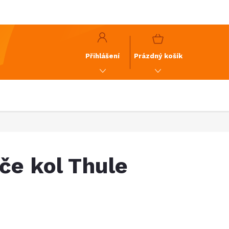
y
GDPR
NÁKUPNÍ
KOŠÍK
Přihlášení
Prázdný košík
če kol Thule