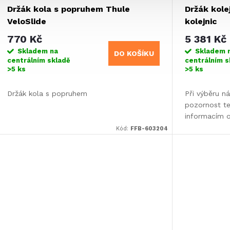
Držák kola s popruhem Thule
Držák kole
VeloSlide
kolejnic
770 Kč
5 381 Kč
Skladem na
Skladem 
DO KOŠÍKU
centrálním skladě
centrálním s
>5 ks
>5 ks
Držák kola s popruhem
Při výběru ná
pozornost t
informacím o
Kód:
FFB-603204