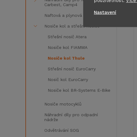
použitelnost.
Více
Carbest, Camp4
Nastavení
Naftová a plynová topení
Nosiče kol a střešní nosiče
Střešní nosič Atera
Nosiče kol FIAMMA
Nosiče kol Thule
Střešní nosič EuroCarry
Nosič kol EuroCarry
Nosiče kol BR-Systems E-Bike
Nosiče motocyklů
Náhradní díly pro odpadní
nádrže
Odvětrávání SOG