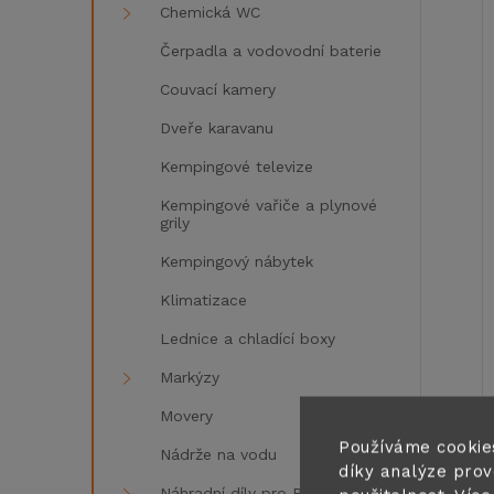
Chemická WC
Čerpadla a vodovodní baterie
í
Couvací kamery
i
Dveře karavanu
Kempingové televize
Kempingové vařiče a plynové
grily
Kempingový nábytek
Klimatizace
Lednice a chladící boxy
Markýzy
Movery
Používáme cookie
Nádrže na vodu
díky analýze prov
Náhradní díly pro Reimo,