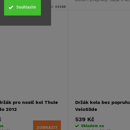
Souhlasím
Kód:
44268
držák pro nosič kol Thule
Držák kola bez popruh
do 2012
VeloSlide
č
539 Kč
na
Skladem na
ZOBRAZIT