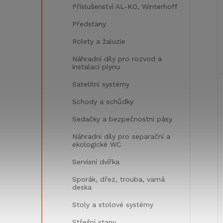
Příslušenství AL-KO, Winterhoff
Předstany
Rolety a žaluzie
Náhradní díly pro rozvod a
instalaci plynu
Satelitní systémy
Schody a schůdky
Sedačky a bezpečnostní pásy
Náhradní díly pro separační a
ekologické WC
Servisní dvířka
Sporák, dřez, trouba, varná
deska
Stoly a stolové systémy
Střešní stany