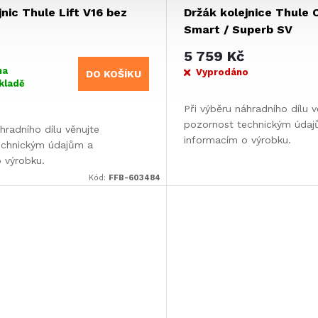
jnic Thule Lift V16 bez
Držák kolejnice Thule 
Smart / Superb SV
5 759 Kč
na
Vyprodáno
DO KOŠÍKU
kladě
Při výběru náhradního dílu v
pozornost technickým údaj
hradního dílu věnujte
informacím o výrobku.
echnickým údajům a
 výrobku.
Kód:
FFB-603484