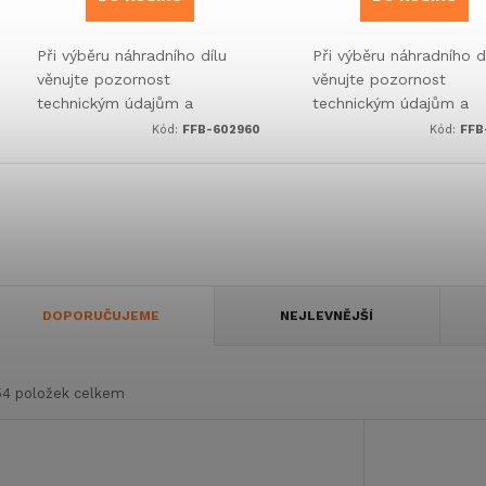
Při výběru náhradního dílu
Při výběru náhradního d
věnujte pozornost
věnujte pozornost
technickým údajům a
technickým údajům a
informacím o výrobku.
informacím o výrobku.
Kód:
FFB-602960
Kód:
FFB
Ř
DOPORUČUJEME
NEJLEVNĚJŠÍ
a
54
položek celkem
z
V
e