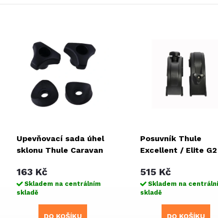
Upevňovací sada úhel
Posuvník Thule
sklonu Thule Caravan
Excellent / Elite G2
Superb / Smart
Van XT / G2 Ducato
163 Kč
515 Kč
díly
Skladem na centrálním
Skladem na centráln
skladě
skladě
DO KOŠÍKU
DO KOŠÍKU