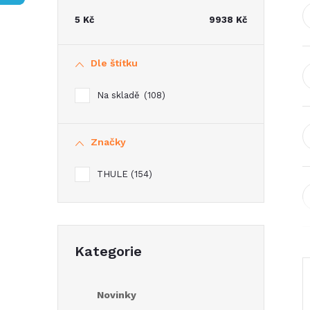
t
5
Kč
9938
Kč
r
Dle štítku
a
Na skladě
108
n
Značky
n
THULE
154
í
p
Přeskočit
a
Kategorie
kategorie
n
Novinky