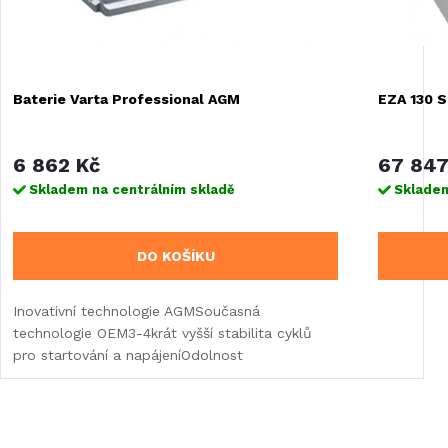
Baterie Varta Professional AGM
EZA 130 S
6 862 Kč
67 847
Skladem na centrálním skladě
Skladem
DO KOŠÍKU
Inovativní technologie AGMSoučasná
technologie OEM3-4krát vyšší stabilita cyklů
pro startování a napájeníOdolnost