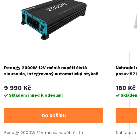
Renogy 2000W 12V měnič napětí čistá
Náhradní 
sinusoida, integrovaný automatický stykač
posuv 57
220V/12V
9 990 Kč
180 Kč
Skladem ihned k odeslání
Skladem
DO KOŠÍKU
Renogy 2000W 12V měnič napětí čistá
Náhradní 