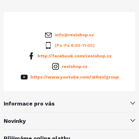
t
í
info
@
reslshop.cz
(Po-Pá 8:00-11:00)
http://facebook.com/reslshop.cz
reslshop.cz
https://www.youtube.com/@Reslgroup
Informace pro vás
Novinky
Přijímáme online platby