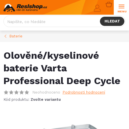
Přejít
NÁKUPNÍ
na
KOŠÍK
obsah
HLEDAT
Baterie
Olověné/kyselinové
baterie Varta
Professional Deep Cycle
Neohodnoceno
Podrobnosti hodnocení
Kód produktu:
Zvolte variantu