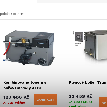
a
položek celkem
z
V
e
ý
n
p
p
s
r
p
Kombinované topení s
Plynový bojler Tru
o
ohřevem vody ALDE
r
Compact 3030
23 459 Kč
123 488 Kč
d
ZOBRAZIT
Skladem na
Vyprodáno
DO
centrálním