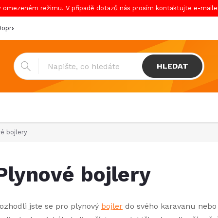
v omezeném režimu. V případě dotazů nás prosím kontaktujte e-mail
oprava & platba
Katalogy
Showroom
Obchodní podmínk
HLEDAT
é bojlery
Plynové bojlery
ozhodli jste se pro plynový
bojler
do svého karavanu nebo 