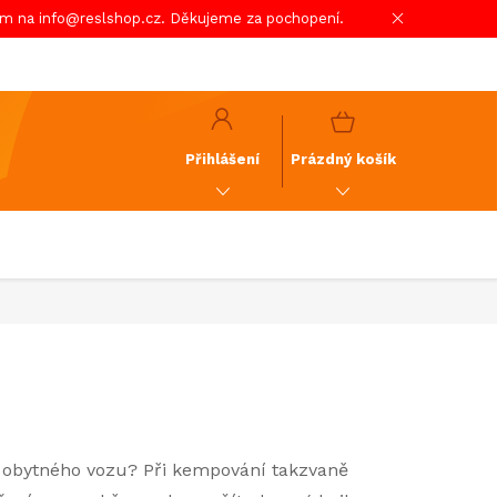
em na info@reslshop.cz. Děkujeme za pochopení.
y
GDPR
NÁKUPNÍ
KOŠÍK
Přihlášení
Prázdný košík
obytného vozu? Při kempování takzvaně