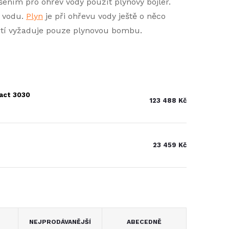
šením pro ohřev vody použít plynový bojler.
u vodu.
Plyn
je při ohřevu vody ještě o něco
užití vyžaduje pouze plynovou bombu.
act 3030
123 488 Kč
23 459 Kč
NEJPRODÁVANĚJŠÍ
ABECEDNĚ