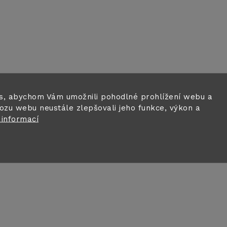
c
p
r
v
s, abychom Vám umožnili pohodlné prohlížení webu a
k
ozu webu neustále zlepšovali jeho funkce, výkon a
 informací
y
v
ý
p
s