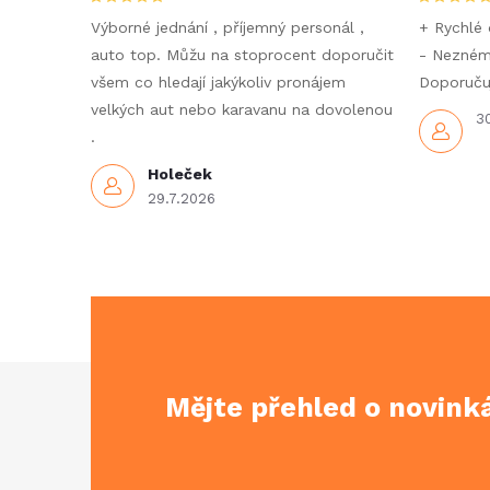
Výborné jednání , příjemný personál ,
+ Rychlé 
auto top. Můžu na stoprocent doporučit
- Nezné
všem co hledají jakýkoliv pronájem
Doporučuj
velkých aut nebo karavanu na dovolenou
3
.
Holeček
29.7.2026
Z
Mějte přehled o novin
á