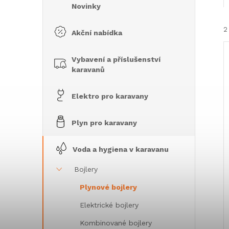
n
Novinky
e
2
Akční nabídka
l
Vybavení a příslušenství
karavanů
Elektro pro karavany
í
Plyn pro karavany
i
Voda a hygiena v karavanu
Bojlery
Plynové bojlery
Elektrické bojlery
Kombinované bojlery