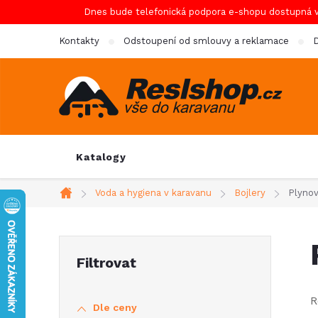
Přejít
Dnes bude telefonická podpora e-shopu dostupná 
na
Kontakty
Odstoupení od smlouvy a reklamace
D
obsah
Katalogy
Voda a hygiena v karavanu
Bojlery
Plynov
Domů
P
o
R
Dle ceny