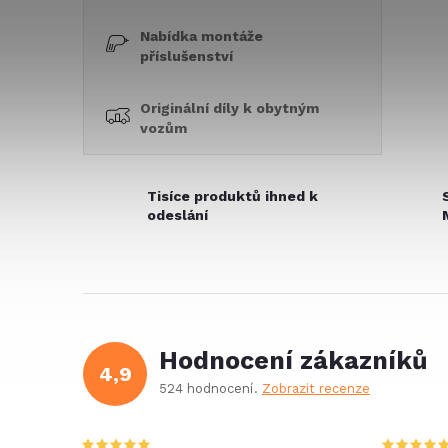
Nabídka montáže
příslušenství
Originální díly k obytným
vozům
Tisíce produktů ihned k
odeslání
Hodnocení zákazníků
4,9
524 hodnocení
Zobrazit recenze