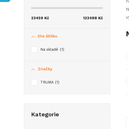
s
n
N
t
v
23459
Kč
123488
Kč
r
Dle štítku
a
Na skladě
1
n
Značky
n
TRUMA
1
í
p
Přeskočit
a
Kategorie
kategorie