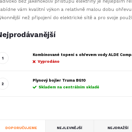
adivoko bez jakéhokoliv přístupu elektřiny je nejlepším ře
abídne vám kvalitní výkon a relativně malou dobu ohřev
ýkonnější než připojení do elektrické sítě a pro svoje po
Nejprodávanější
Kombinované topení s ohřevem vody ALDE Comp
Vyprodáno
Plynový bojler Truma BG10
Skladem na centrálním skladě
Ř
DOPORUČUJEME
NEJLEVNĚJŠÍ
NEJDRAŽŠÍ