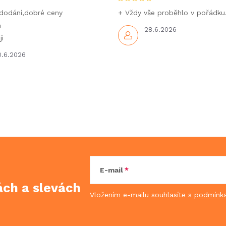
dodání,dobré ceny
+ Vždy vše proběhlo v pořádku
m
28.6.2026
i
0.6.2026
E-mail
kách
a slevách
Vložením e-mailu souhlasíte s
podmínka