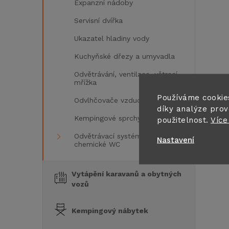
Expanzní nádoby
í
Servisní dvířka
Ukazatel hladiny vody
Kuchyňské dřezy a umyvadla
Odvětrávání, ventilace, větrací
mřížka
Používáme cookie
Odvlhčovače vzduchu
díky analýze prov
Kempingové sprchy
použitelnost.
Více
Odvětrávací systém pro
Nastavení
chemické WC
Vytápění karavanů a obytných
vozů
i
Kempingový nábytek