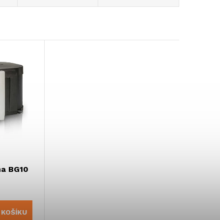
ma BG10
 KOŠÍKU