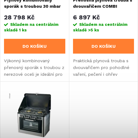
Plynový kombinovaný
Přenosná plynová trouba s
p
sporák s troubou 30 mbar
dvouvařičem COMBI
p
r
28 798 Kč
6 897 Kč
r
Skladem na centrálním
Skladem na centrálním
skladě
1 ks
skladě
>5 ks
o
o
DO KOŠÍKU
DO KOŠÍKU
d
d
Výkonný kombinovaný
Praktická plynová trouba s
u
přenosný sporák s troubou z
dvouvařičem pro pohodlné
u
nerezové oceli je ideální pro
vaření, pečení i ohřev
k
vaření a pečení na cestách.
pokrmů pod širým nebem.
k
t
t
ů
ů