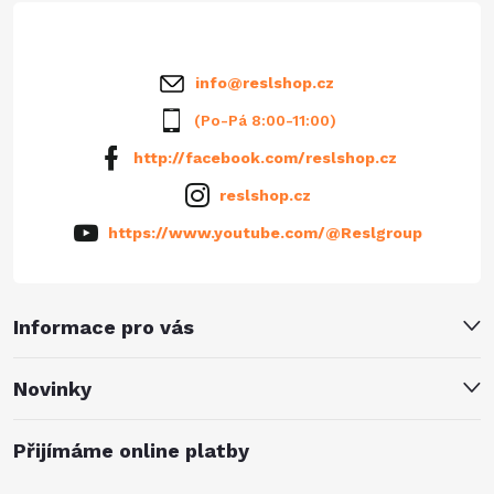
í
info
@
reslshop.cz
(Po-Pá 8:00-11:00)
http://facebook.com/reslshop.cz
reslshop.cz
https://www.youtube.com/@Reslgroup
Informace pro vás
Novinky
Přijímáme online platby