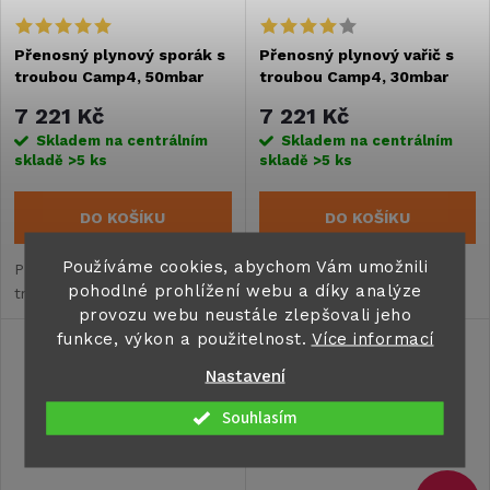
Přenosný plynový sporák s
Přenosný plynový vařič s
troubou Camp4, 50mbar
troubou Camp4, 30mbar
7 221 Kč
7 221 Kč
Skladem na centrálním
Skladem na centrálním
skladě
>5 ks
skladě
>5 ks
DO KOŠÍKU
DO KOŠÍKU
Používáme cookies, abychom Vám umožnili
Přenosný plynový sporák s
Přenosný plynový sporák s
pohodlné prohlížení webu a díky analýze
troubou.
troubou.
provozu webu neustále zlepšovali jeho
funkce, výkon a použitelnost.
Více informací
Nastavení
Souhlasím