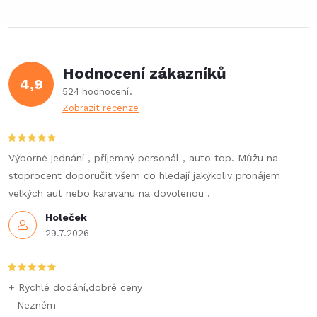
l
á
Hodnocení zákazníků
d
4,9
524 hodnocení
a
Zobrazit recenze
c
í
Výborné jednání , příjemný personál , auto top. Můžu na
stoprocent doporučit všem co hledají jakýkoliv pronájem
p
velkých aut nebo karavanu na dovolenou .
r
Holeček
29.7.2026
v
k
+ Rychlé dodání,dobré ceny
y
- Nezném