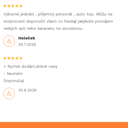
c
í
Výborné jednání , příjemný personál , auto top. Můžu na
stoprocent doporučit všem co hledají jakýkoliv pronájem
p
velkých aut nebo karavanu na dovolenou .
r
Holeček
29.7.2026
v
k
+ Rychlé dodání,dobré ceny
y
- Nezném
Doporučuji
v
30.6.2026
ý
p
i