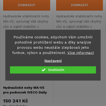
ZOBRAZIT
ZOBRAZIT
Hydraulické stabilizační nohy
Hydraulické stabilizační nohy
MA-VE, vyrovnají Váš obytný
MA-VE, vyrovnají Váš obytný
vůz a zajistí stabilitu v
vůz a zajistí stabilitu v
každém terénu.
každém terénu.
Používáme cookies, abychom Vám umožnili
pohodlné prohlížení webu a díky analýze
provozu webu neustále zlepšovali jeho
funkce, výkon a použitelnost.
Více informací
Nastavení
Souhlasím
Hydraulické nohy MA-VE
pro podvozek IVECO Daily
rv. po 2020 - baterie na
150 241 Kč
straně spolujezdce