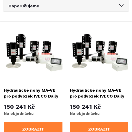
Ř
Doporučujeme
a
Nejlevnější
V
Nejdražší
z
ý
Nejprodávanější
e
Abecedně
p
n
i
í
s
Hydraulické nohy MA-VE
Hydraulické nohy MA-VE
p
pro podvozek IVECO Daily
pro podvozek IVECO Daily
p
35/55q po 2020
35/55q před 2020
r
150 241 Kč
150 241 Kč
r
Na objednávku
Na objednávku
o
o
ZOBRAZIT
ZOBRAZIT