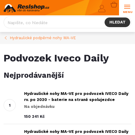
Přejít
NÁKUPNÍ
na
KOŠÍK
obsah
HLEDAT
Hydraulické podpěrné nohy MA-VE
Podvozek Iveco Daily
Nejprodávanější
Hydraulické nohy MA-VE pro podvozek IVECO Daily
rv. po 2020 - baterie na straně spolujezdce
Na objednávku
150 241 Kč
Hydraulické nohy MA-VE pro podvozek IVECO Daily