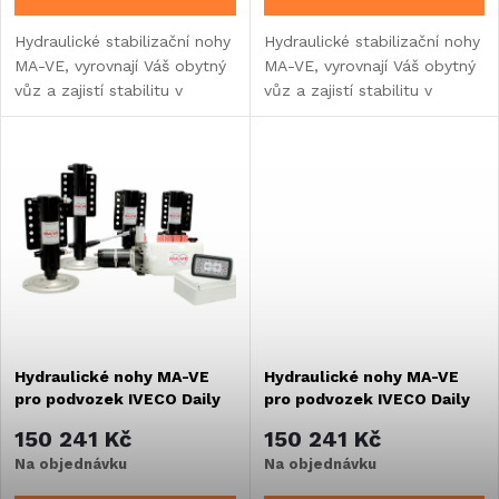
d
d
Hydraulické stabilizační nohy
Hydraulické stabilizační nohy
MA-VE, vyrovnají Váš obytný
MA-VE, vyrovnají Váš obytný
u
vůz a zajistí stabilitu v
vůz a zajistí stabilitu v
u
každém terénu.
každém terénu.
k
k
t
t
ů
ů
Hydraulické nohy MA-VE
Hydraulické nohy MA-VE
pro podvozek IVECO Daily
pro podvozek IVECO Daily
55/70q
rv. po 2020 - baterie na
150 241 Kč
150 241 Kč
straně řidiče
Na objednávku
Na objednávku