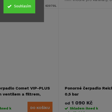
pouhých 38 mm je
nebo zahrady. Je dostatečn
Souhlasím
Kód:
62070L
 pro...
sprchování.
erpadlo Comet VIP-PLUS
Ponorné čerpadlo Reich 
 ventilem a filtrem,
0,5 bar
1 090 Kč
od
DO KOŠÍKU
ihned k
Skladem ihned k