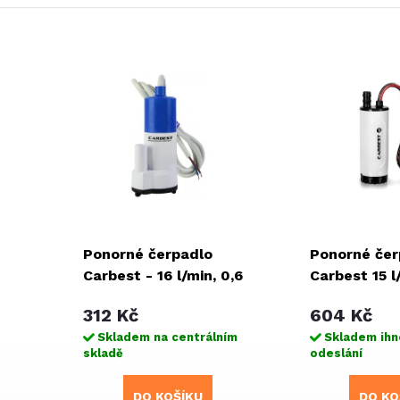
Ponorné čerpadlo
Ponorné čer
Carbest - 16 l/min, 0,6
Carbest 15 l
bar
312 Kč
604 Kč
Skladem na centrálním
Skladem ihn
skladě
odeslání
DO KOŠÍKU
DO KO