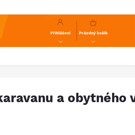
y
GDPR
NÁKUPNÍ
KOŠÍK
Přihlášení
Prázdný košík
karavanu a obytného 