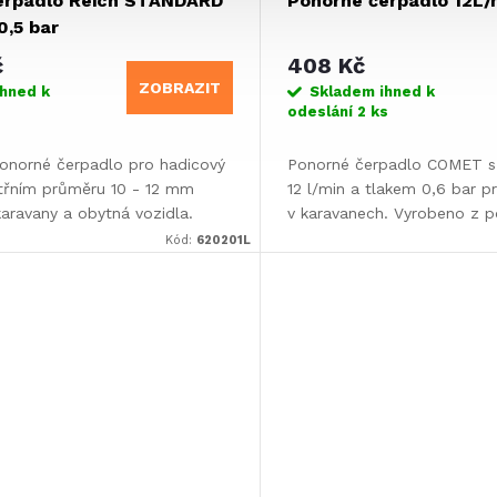
erpadlo Reich STANDARD
Ponorné čerpadlo 12L/
 0,5 bar
č
408 Kč
ZOBRAZIT
ihned k
Skladem ihned k
s
odeslání
2 ks
onorné čerpadlo pro hadicový
Ponorné čerpadlo COMET s
třním průměru 10 - 12 mm
12 l/min a tlakem 0,6 bar p
aravany a obytná vozidla.
v karavanech. Vyrobeno z p
plastu s ochranou proti...
Kód:
620201L