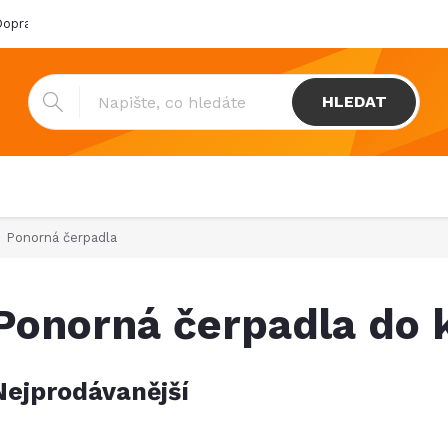
oprava & platba
Katalogy
Showroom
Obchodní podmínk
HLEDAT
Ponorná čerpadla
Ponorná čerpadla do 
Nejprodávanější