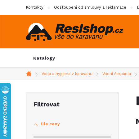
Přejít
Kontakty
Odstoupení od smlouvy a reklamace
D
na
obsah
Katalogy
Voda a hygiena v karavanu
Vodní čerpadla
Domů
P
o
Dle ceny
s