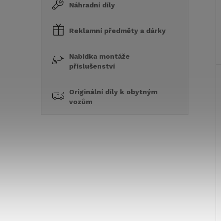
Náhradní díly
Reklamní předměty a dárky
Nabídka montáže
příslušenství
Originální díly k obytným
vozům