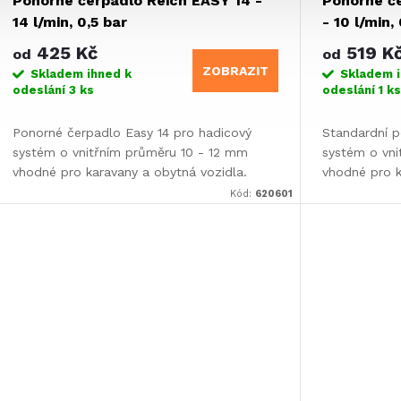
Ponorné čerpadlo Reich EASY 14 -
Ponorné č
14 l/min, 0,5 bar
- 10 l/min,
425 Kč
519 K
od
od
ZOBRAZIT
Skladem ihned k
Skladem 
odeslání
3 ks
odeslání
1 k
Ponorné čerpadlo Easy 14 pro hadicový
Standardní p
systém o vnitřním průměru 10 - 12 mm
systém o vni
vhodné pro karavany a obytná vozidla.
vhodné pro k
Kód:
620601