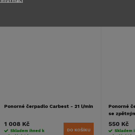
k
 informací
konstrukce s rozměry pouhých...
s průměrem 
Kód:
62070
ů
certifikována
t
ů
Ponorné čerpadlo Carbest - 21 l/min
Ponorné č
se zpětným
16L/min
1 008 Kč
550 Kč
DO KOŠÍKU
Skladem ihned k
Skladem 