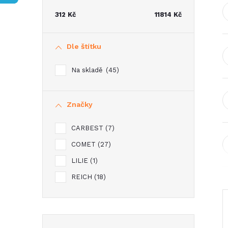
t
312
Kč
11814
Kč
r
Dle štítku
a
Na skladě
45
n
Značky
n
CARBEST
7
í
COMET
27
p
LILIE
1
REICH
18
a
n
Přeskočit