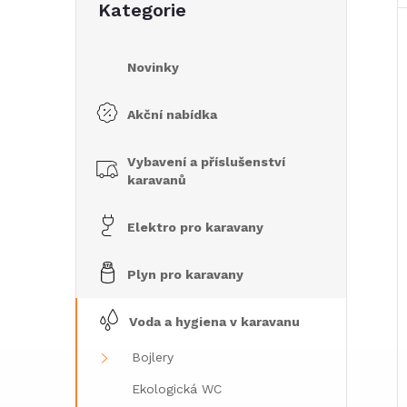
Kategorie
e
kategorie
l
Novinky
Akční nabídka
Vybavení a příslušenství
karavanů
Elektro pro karavany
Plyn pro karavany
Voda a hygiena v karavanu
Bojlery
Ekologická WC