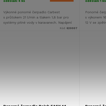
odeslání
4 ks
odeslání
1 k
Výkonné ponorné čerpadlo Carbest
Ponorné čer
s průtokem 21 l/min a tlakem 1,8 bar pro
s výkonem 1
systémy pitné vody v karavanech. Napájení
12 V se zpětn
12V, integrovaná ochrana proti chodu...
pro vodní sy
Kód:
620007