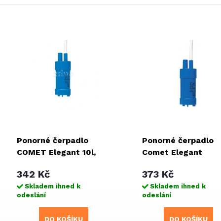
Ponorné čerpadlo
Ponorné čerpadlo
COMET Elegant 10l,
Comet Elegant
volně ložené
10L/min
342 Kč
373 Kč
Skladem ihned k
Skladem ihned k
odeslání
odeslání
DO KOŠÍKU
DO KOŠÍKU