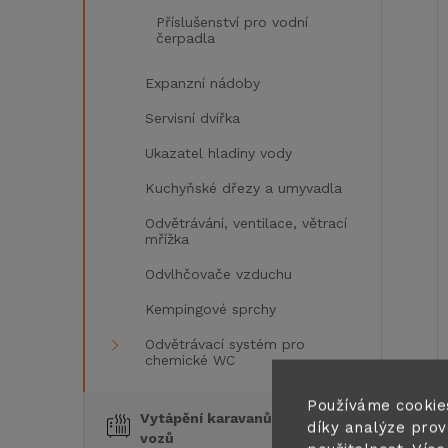
Příslušenství pro vodní
čerpadla
í
Expanzní nádoby
i
Servisní dvířka
Ukazatel hladiny vody
Kuchyňské dřezy a umyvadla
Odvětrávání, ventilace, větrací
mřížka
Odvlhčovače vzduchu
Kempingové sprchy
Odvětrávací systém pro
chemické WC
Používáme cookie
Vytápění karavanů a obytných
díky analýze prov
vozů