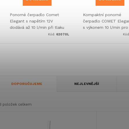
Ponorné čerpadlo Comet
Kompaktní ponorné
Elegant s napětím 12V
čerpadlo COMET Elega
dodává až 10 l/min při tlaku
s výkonem 10 l/min pro
0,55 bar. Kompaktní
systémy v karavanech.
Kód:
62070L
Kód
konstrukce
Energeticky
Ř
DOPORUČUJEME
NEJLEVNĚJŠÍ
a
3
položek celkem
z
V
e