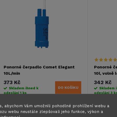
ý
n
p
p
s
r
p
o
r
Ponorné čerpadlo Comet Elegant
Ponorné č
d
10L/min
10l, volně 
o
373 Kč
342 Kč
u
DO KOŠÍKU
Skladem ihned k
Skladem 
d
odeslání
1 ks
odeslání
3 k
k
u
Kompaktní ponorné čerpadlo COMET
Ponorné čer
s, abychom Vám umožnili pohodlné prohlížení webu a
t
Elegant s výkonem 10 l/min pro 12V
s napětím 12
ozu webu neustále zlepšovali jeho funkce, výkon a
systémy v karavanech. Energeticky úsporná
0,55 bar. Ko