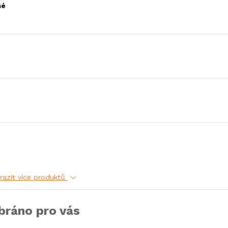
né
razit více produktů
bráno pro vás