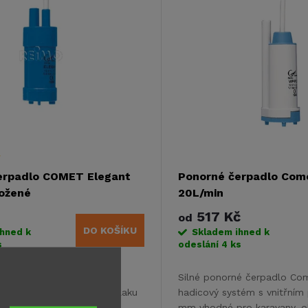
erpadlo COMET Elegant
Ponorné čerpadlo Com
ložené
20L/min
517 Kč
od
DO KOŠÍKU
ihned k
Skladem ihned k
s
odeslání
4 ks
padlo Comet Elegant
Silné ponorné čerpadlo Co
V dodává až 10 l/min při tlaku
hadicový systém s vnitřní
mpaktní konstrukce
mm vhodné pro karavany, o