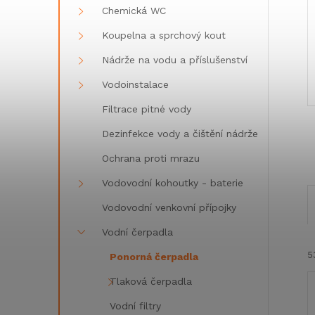
Chemická WC
Koupelna a sprchový kout
Nádrže na vodu a příslušenství
Vodoinstalace
Filtrace pitné vody
Dezinfekce vody a čištění nádrže
Ochrana proti mrazu
Vodovodní kohoutky - baterie
Vodovodní venkovní přípojky
Vodní čerpadla
5
Ponorná čerpadla
Tlaková čerpadla
Vodní filtry