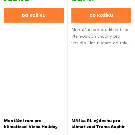
DO KOŠÍKU
DO KOŠÍKU
Montážní rám pro klimatizaci
Plein-Aircon vhodný pro
vozidla Fiat Ducato od roku
výroby 2006.
Montážní rám pro
Mřížka RL výdechu pro
klimatizaci Viesa Holiday
klimatizaci Truma Saphir
pro Fiat Ducato