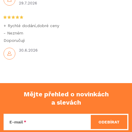
29.7.2026
v
k
+ Rychlé dodání,dobré ceny
y
- Nezném
Doporučuji
v
30.6.2026
ý
p
i
s
Mějte přehled o novinkách
u
a slevách
Z
á
E-mail
ODEBÍRAT