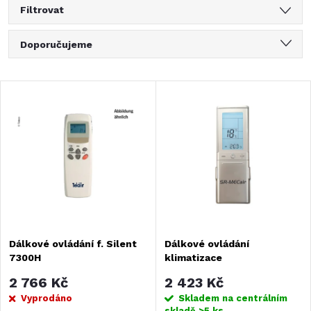
Filtrovat
Ř
Doporučujeme
a
Nejlevnější
V
Nejdražší
z
ý
Nejprodávanější
e
Abecedně
p
n
i
í
s
Dálkové ovládání f. Silent
Dálkové ovládání
p
7300H
klimatizace
p
r
2 766 Kč
2 423 Kč
r
Vyprodáno
Skladem na centrálním
skladě
>5 ks