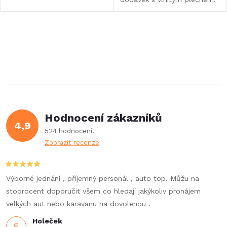
O
v
l
á
Hodnocení zákazníků
d
4,9
524 hodnocení
a
Zobrazit recenze
c
í
Výborné jednání , příjemný personál , auto top. Můžu na
stoprocent doporučit všem co hledají jakýkoliv pronájem
p
velkých aut nebo karavanu na dovolenou .
r
Holeček