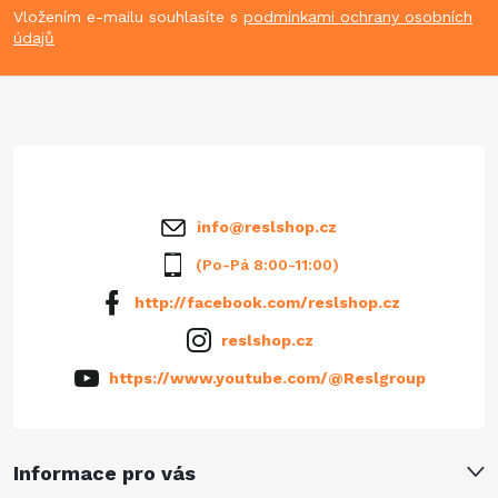
p
Vložením e-mailu souhlasíte s
podmínkami ochrany osobních
údajů
a
t
í
info
@
reslshop.cz
(Po-Pá 8:00-11:00)
http://facebook.com/reslshop.cz
reslshop.cz
https://www.youtube.com/@Reslgroup
Informace pro vás