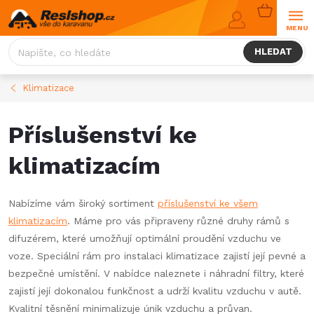
Přejít
NÁKUPNÍ
na
KOŠÍK
obsah
HLEDAT
Klimatizace
Příslušenství ke
klimatizacím
Nabízíme vám široký sortiment
příslušenství ke všem
klimatizacím
. Máme pro vás připraveny různé druhy rámů s
difuzérem, které umožňují optimální proudění vzduchu ve
voze. Speciální rám pro instalaci klimatizace zajistí její pevné a
bezpečné umístění. V nabídce naleznete i náhradní filtry, které
zajistí její dokonalou funkčnost a udrží kvalitu vzduchu v autě.
Kvalitní těsnění minimalizuje únik vzduchu a průvan.