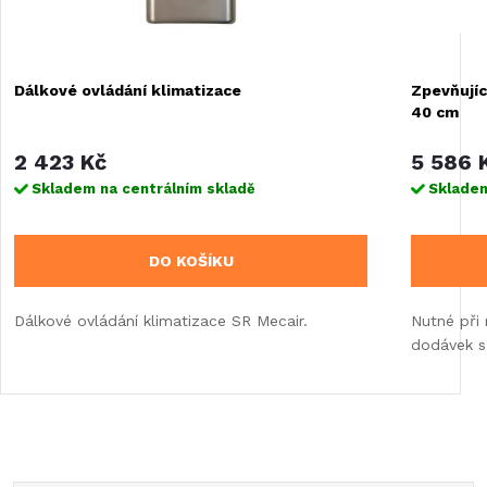
Dálkové ovládání klimatizace
Zpevňujíc
40 cm
2 423 Kč
5 586 
Skladem na centrálním skladě
Skladem
DO KOŠÍKU
Dálkové ovládání klimatizace SR Mecair.
Nutné při 
dodávek s