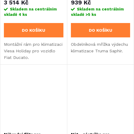
3 514 Kč
939 Kč
Skladem na centrálním
Skladem na centrálním
skladě
4 ks
skladě
>5 ks
DO KOŠÍKU
DO KOŠÍKU
Montážní rám pro klimatizaci
Obdelníková mřížka výdechu
Viesa Holiday pro vozidlo
klimatizace Truma Saphir.
Fiat Ducato.