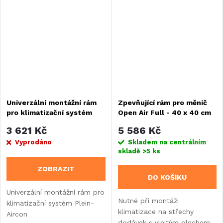
Univerzální montážní rám
Zpevňující rám pro měnič
pro klimatizační systém
Open Air Full - 40 x 40 cm
Plein-Aircon
3 621 Kč
5 586 Kč
Vyprodáno
Skladem na centrálním
skladě
>5 ks
ZOBRAZIT
DO KOŠÍKU
Univerzální montážní rám pro
Nutné při montáži
klimatizační systém Plein-
klimatizace na střechy
Aircon
dodávek s vlnitým plechem.