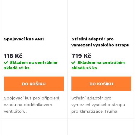
Spojovací kus ANH
Střešní adaptér pro
vymezení vysokého stropu
pro klimatizace Truma
118 Kč
719 Kč
Aventa
Skladem na centrálním
Skladem na centrálním
skladě
>5 ks
skladě
>5 ks
DO KOŠÍKU
DO KOŠÍKU
Spojovací kus pro připojení
Střešní adaptér pro
vzadu na obdélníkovém
vymezení vysokého stropu
ventilátoru.
pro klimatizace Truma
Aventa.