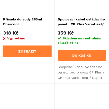
Přísada do vody 365ml
Spojovací kabel ovládacího
Ebercool
panelu CP Plus VarioHeat/
Saphir Compact
318 Kč
359 Kč
Vyprodáno
Skladem na centrálním
skladě
>5 ks
ZOBRAZIT
DO KOŠÍKU
Spojovací kabel ovládacího
panelu pro provoz CP Plus /
CP Plus Vario Heat / Saphir
Compact od sériového čísla
23091001.