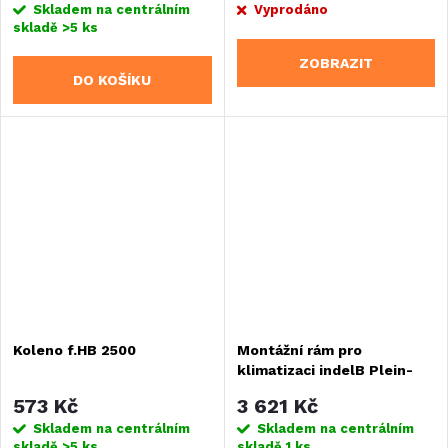
Skladem na centrálním
Vyprodáno
skladě
>5 ks
ZOBRAZIT
DO KOŠÍKU
Koleno f.HB 2500
Montážní rám pro
klimatizaci indelB Plein-
Aircon pro Fiat Ducato
573 Kč
3 621 Kč
X250/X290
Skladem na centrálním
Skladem na centrálním
skladě
>5 ks
skladě
1 ks