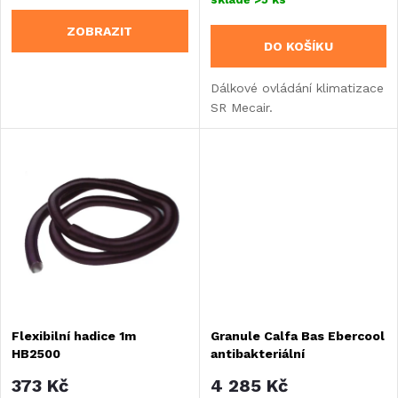
o
o
ZOBRAZIT
DO KOŠÍKU
d
d
Dálkové ovládání klimatizace
u
SR Mecair.
u
k
k
t
t
ů
ů
Flexibilní hadice 1m
Granule Calfa Bas Ebercool
HB2500
antibakteriální
373 Kč
4 285 Kč