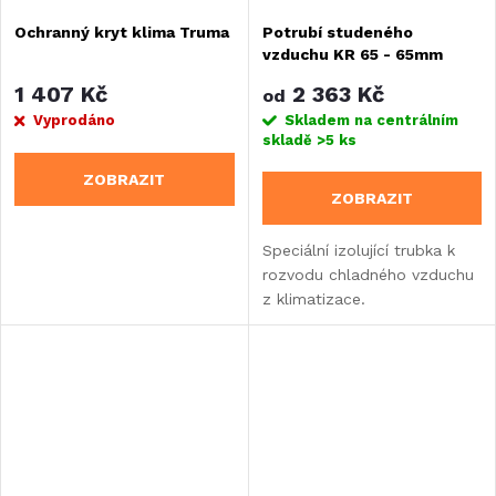
Ochranný kryt klima Truma
Potrubí studeného
vzduchu KR 65 - 65mm
1 407 Kč
2 363 Kč
od
Vyprodáno
Skladem na centrálním
skladě
>5 ks
ZOBRAZIT
ZOBRAZIT
Speciální izolující trubka k
rozvodu chladného vzduchu
z klimatizace.