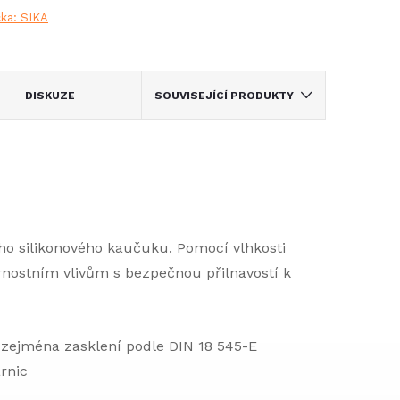
čka:
SIKA
DISKUZE
SOUVISEJÍCÍ PRODUKTY
ního silikonového kaučuku. Pomocí vlhkosti
trnostním vlivům s bezpečnou přilnavostí k
 zejména zasklení podle DIN 18 545-E
rnic