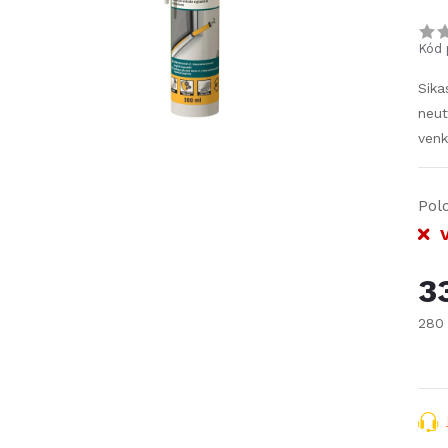
Kód 
Sika
neut
venk
Pol
V
3
280
Měr
cena