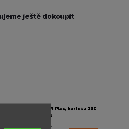
ujeme ještě dokoupit
tuše 300
Sikasil-N Plus, kartuše 300
ml, šedý
339 Kč