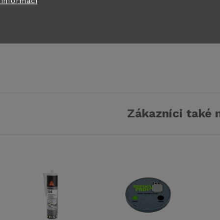
 informací
Skladem na
Skladem na
DO KOŠÍKU
DO
centrálním
centrálním
skladě
>5 ks
skladě
>5 ks
Kód:
29414
Zákazníci také 