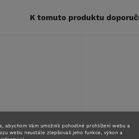
K tomuto produktu doporuč
Sikasil-N Plus, kartuše 300
Sikasil-N Plus, kar
ml, průhledný
ml, černý
s, abychom Vám umožnili pohodlné prohlížení webu a
ozu webu neustále zlepšovali jeho funkce, výkon a
339 Kč
339 Kč