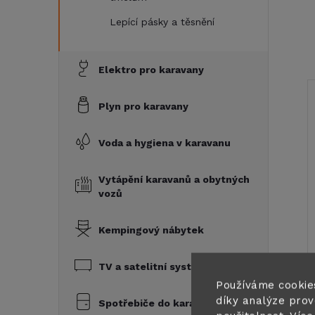
Lepící pásky a těsnění
Elektro pro karavany
Plyn pro karavany
Voda a hygiena v karavanu
Vytápění karavanů a obytných
vozů
Kempingový nábytek
TV a satelitní systémy
Používáme cookie
díky analýze prov
Spotřebiče do karavanu