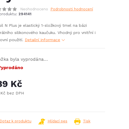
Neohodnoceno
Podrobnosti hodnocení
produktu:
294141
sil N Plus je elastický 1-složkový tmel na bázi
rálního silikonového kaučuku. Vhodný pro vnitřní i
ovní použití.
Detailní informace
ožka byla vyprodána…
yprodáno
39 Kč
 Kč bez DPH
ná
:
Dotaz k produktu
Hlídací pes
Tisk