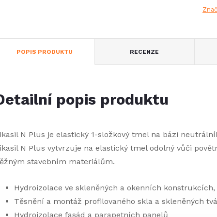
Zna
POPIS PRODUKTU
RECENZE
Detailní popis produktu
ikasil N Plus je elastický 1-složkový tmel na bázi neutrál
ikasil N Plus vytvrzuje na elastický tmel odolný vůči pově
ěžným stavebním materiálům.
Hydroizolace ve skleněných a okenních konstrukcích,
Těsnění a montáž profilovaného skla a skleněných tvá
Hydroizolace fasád a parapetních panelů