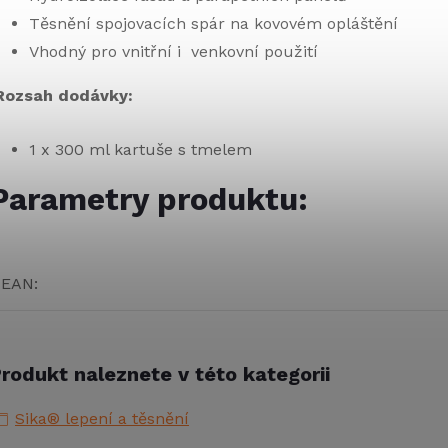
Těsnění spojovacích spár na kovovém opláštění
Vhodný pro vnitřní i venkovní použití
Rozsah dodávky:
1 x 300 ml kartuše s tmelem
Parametry produktu:
EAN
:
rodukt naleznete v této kategorii
Sika® lepení a těsnění