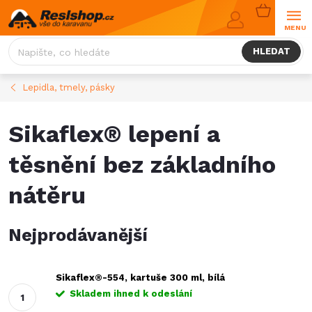
Přejít
NÁKUPNÍ
na
KOŠÍK
obsah
HLEDAT
Lepidla, tmely, pásky
Sikaflex® lepení a
těsnění bez základního
nátěru
Nejprodávanější
Sikaflex®-554, kartuše 300 ml, bílá
Skladem ihned k odeslání