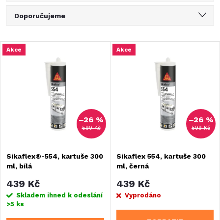
Ř
Doporučujeme
a
Nejlevnější
V
Akce
Akce
Nejdražší
z
ý
Nejprodávanější
e
Abecedně
p
n
–26 %
–26 %
i
599 Kč
599 Kč
í
s
Sikaflex®-554, kartuše 300
Sikaflex 554, kartuše 300
p
ml, bílá
ml, černá
p
r
439 Kč
439 Kč
r
Skladem ihned k odeslání
Vyprodáno
>5 ks
o