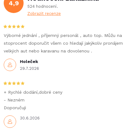
d
4,9
524 hodnocení
a
Zobrazit recenze
c
í
Výborné jednání , příjemný personál , auto top. Můžu na
stoprocent doporučit všem co hledají jakýkoliv pronájem
p
velkých aut nebo karavanu na dovolenou .
r
Holeček
29.7.2026
v
k
+ Rychlé dodání,dobré ceny
y
- Nezném
Doporučuji
v
30.6.2026
ý
p