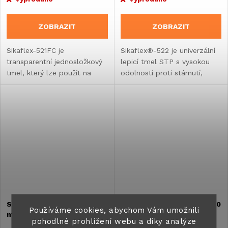
ZOBRAZIT
ZOBRAZIT
Sikaflex-521FC je
Sikaflex®-522 je univerzální
transparentní jednosložkový
lepicí tmel STP s vysokou
tmel, který lze použít na
odolností proti stárnutí,
mnoho podkladů bez
plísním a povětrnostním
základního nátěru.
vlivům. Použitelný na mnoha
podkladech bez základního
nátěru. Neobsahuje...
Sikaflex®-522, kartuše 300
Sikaflex®-522, kartuše 300
Používáme cookies, abychom Vám umožnili
ml, černá
ml, šedá
pohodlné prohlížení webu a díky analýze