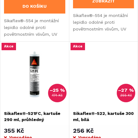
o
ZOBRAZIT
DO KOŠÍKU
d
d
Sikaflex®-554 je montážní
Sikaflex®-554 je montážní
lepidlo odolné proti
u
lepidlo odolné proti
povětrnostním vlivům, UV
u
povětrnostním vlivům, UV
záření a stárnutí. Použitelný
k
záření a stárnutí. Použitelný
na mnoha podkladech bez
k
Akce
Akce
na mnoha podkladech bez
základního nátěru.
t
základního nátěru.
t
ů
ů
–25 %
–27 %
474 Kč
355 Kč
Sikaflex®-521FC, kartuše
Sikaflex®-522, kartuše 300
290 ml, průhledný
ml, bílá
355 Kč
256 Kč
Vyprodáno
Vyprodáno