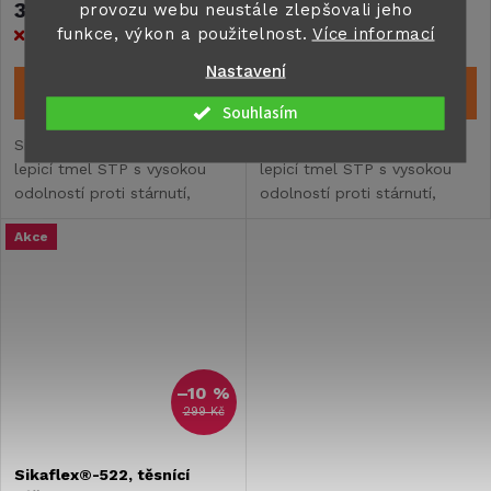
333 Kč
317 Kč
provozu webu neustále zlepšovali jeho
funkce, výkon a použitelnost.
Více informací
Vyprodáno
Vyprodáno
Nastavení
ZOBRAZIT
ZOBRAZIT
Souhlasím
Sikaflex®-522 je univerzální
Sikaflex®-522 je univerzální
lepicí tmel STP s vysokou
lepicí tmel STP s vysokou
odolností proti stárnutí,
odolností proti stárnutí,
plísním a povětrnostním
plísním a povětrnostním
Akce
vlivům. Použitelný na mnoha
vlivům. Použitelný na mnoha
podkladech bez základního
podkladech bez základního
nátěru. Neobsahuje...
nátěru. Neobsahuje...
–10 %
299 Kč
Sikaflex®-522, těsnící