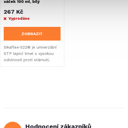
sáček 100 ml, bílý
267 Kč
Vyprodáno
ZOBRAZIT
Sikaflex-522® je univerzální
STP lepicí tmel s vysokou
odolností proti stárnutí,
plísním a povětrnostním
vlivům. Lze použít na mnoho
podkladů bez základního
O
nátěru. Bez...
v
l
á
Hodnocení zákazníků