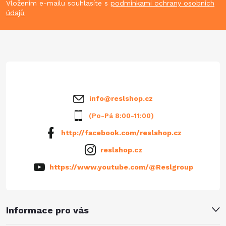
p
Vložením e-mailu souhlasíte s
podmínkami ochrany osobních
údajů
a
t
í
info
@
reslshop.cz
(Po-Pá 8:00-11:00)
http://facebook.com/reslshop.cz
reslshop.cz
https://www.youtube.com/@Reslgroup
Informace pro vás