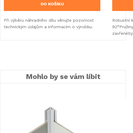
DO KOŠÍKU
Při výběru náhradního dílu věnujte pozornost
Robustní 
technickým údajům a informacím o výrobku.
92°Pružiny
zavřenéSy
Mohlo by se vám líbit