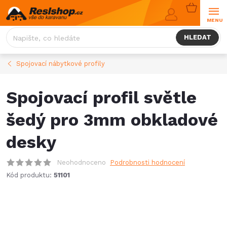
Přejít
NÁKUPNÍ
na
KOŠÍK
obsah
HLEDAT
Spojovací nábytkové profily
Spojovací profil světle
šedý pro 3mm obkladové
desky
Neohodnoceno
Podrobnosti hodnocení
Kód produktu:
51101