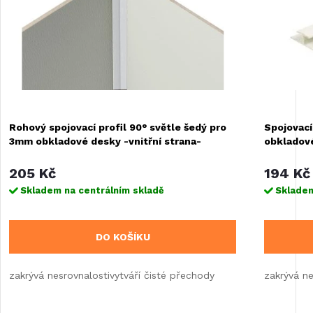
Rohový spojovací profil 90° světle šedý pro
Spojovací
3mm obkladové desky -vnitřní strana-
obkladov
205 Kč
194 Kč
Skladem na centrálním skladě
Skladem
DO KOŠÍKU
zakrývá nesrovnalostivytváří čisté přechody
zakrývá ne