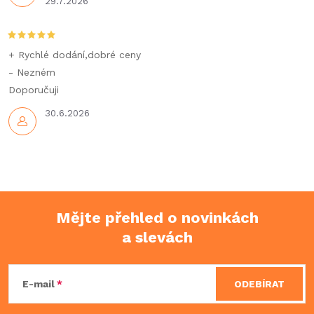
29.7.2026
+ Rychlé dodání,dobré ceny
- Nezném
Doporučuji
30.6.2026
Mějte přehled o novinkách
a slevách
Z
á
E-mail
ODEBÍRAT