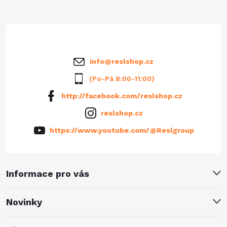
t
í
info
@
reslshop.cz
(Po-Pá 8:00-11:00)
http://facebook.com/reslshop.cz
reslshop.cz
https://www.youtube.com/@Reslgroup
Informace pro vás
Novinky