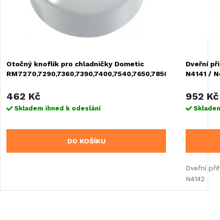
Otočný knoflík pro chladničky Dometic
Dveřní př
RM7270,7290,7360,7390,7400,7540,7650,7850
N4141 / 
462 Kč
952 Kč
Skladem ihned k odeslání
Skladem
DO KOŠÍKU
Dveřní při
N4142