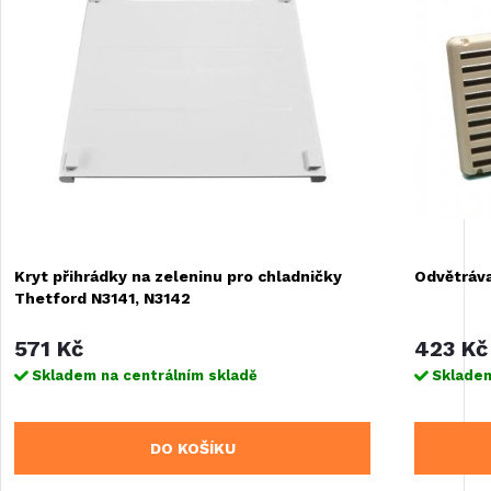
Kryt přihrádky na zeleninu pro chladničky
Odvětráva
Thetford N3141, N3142
571 Kč
423 Kč
Skladem na centrálním skladě
Skladem
DO KOŠÍKU