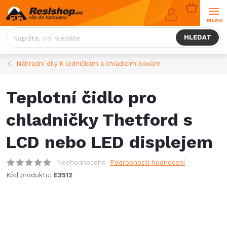
Přejít
NÁKUPNÍ
na
KOŠÍK
obsah
HLEDAT
Náhradní díly k ledničkám a chladícím boxům
Teplotní čidlo pro
chladničky Thetford s
LCD nebo LED displejem
Neohodnoceno
Podrobnosti hodnocení
Kód produktu:
E3512