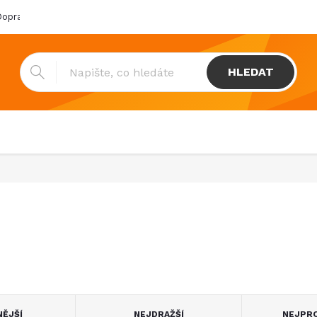
oprava & platba
Katalogy
Showroom
Obchodní podmínk
HLEDAT
NĚJŠÍ
NEJDRAŽŠÍ
NEJPRO