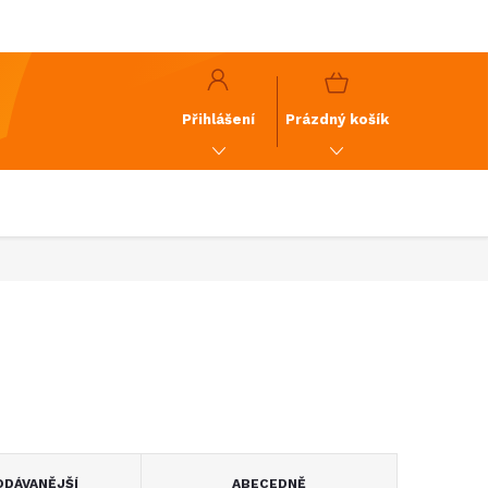
y
GDPR
NÁKUPNÍ
KOŠÍK
Přihlášení
Prázdný košík
DÁVANĚJŠÍ
ABECEDNĚ