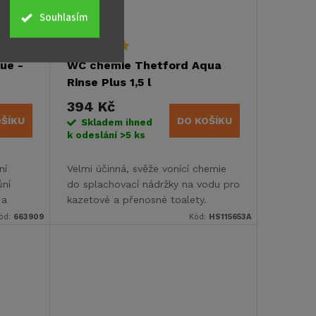
Souhlasím
ue -
WC chemie Thetford Aqua
Rinse Plus 1,5 l
394 Kč
OŠÍKU
DO KOŠÍKU
Skladem ihned
k odeslání
>5 ks
ní
Velmi účinná, svěže vonící chemie
ůní
do splachovací nádržky na vodu pro
 a
kazetové a přenosné toalety.
ód:
663909
Kód:
HS115653A