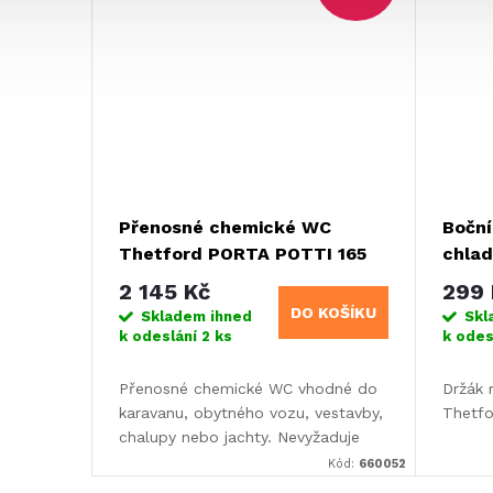
Přenosné chemické WC
Boční
Thetford PORTA POTTI 165
chlad
4
2 145 Kč
299 
DO KOŠÍKU
Skladem ihned
Skl
k odeslání
2 ks
k odes
Přenosné chemické WC vhodné do
Držák 
karavanu, obytného vozu, vestavby,
Thetfo
chalupy nebo jachty. Nevyžaduje
připojení k odpadu nebo
Kód:
660052
vodovodnímu systému.