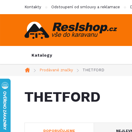
Přejít
Kontakty
Odstoupení od smlouvy a reklamace
D
na
obsah
Katalogy
Prodávané značky
THETFORD
Domů
THETFORD
Ř
DOPORUČUJEME
NEJLEV