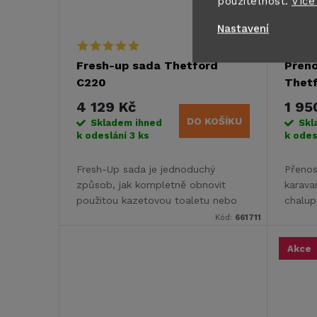
použitelnost.
Více
Nastavení
Fresh-up sada Thetford
Přen
C220
Thet
4 129 Kč
1 95
DO KOŠÍKU
Skladem ihned
Skl
k odeslání
3 ks
k odes
Fresh-Up sada je jednoduchý
Přeno
způsob, jak kompletně obnovit
karava
použitou kazetovou toaletu nebo
chalup
jako náhradní nádrž pro delší cesty.
připoj
Kód:
661711
vodov
Akce