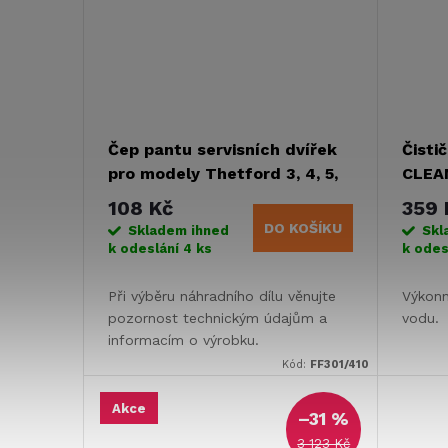
Čep pantu servisních dvířek
Čisti
pro modely Thetford 3, 4, 5,
CLEA
6, 7
108 Kč
359 
DO KOŠÍKU
Skladem ihned
Skl
k odeslání
4 ks
k odes
Při výběru náhradního dílu věnujte
Výkonn
pozornost technickým údajům a
vodu.
informacím o výrobku.
Kód:
FF301/410
Akce
–31 %
3 123 Kč