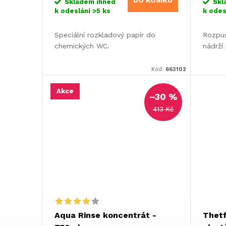
DO KOŠÍKU
o
Skladem ihned
Skl
k odeslání
>5 ks
k odes
u
d
Speciální rozkladový papír do
Rozpu
k
chemických WC.
nádrží
u
t
Kód:
663102
k
ů
Akce
–30 %
t
413 Kč
ů
Aqua Rinse koncentrát -
Thetf