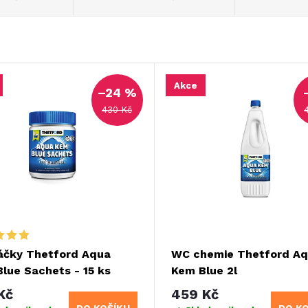
Akce
–24 %
430 Kč
áčky Thetford Aqua
WC chemie Thetford A
lue Sachets - 15 ks
Kem Blue 2l
Kč
459 Kč