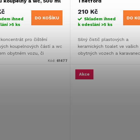
ů koupelny a wc, 500 ml
Thetford
Kč
210 Kč
DO KOŠÍKU
DO K
adem ihned
Skladem ihned
lání
>5 ks
k odeslání
>5 ks
 koncentrát pro čištění
Silný čistič plastových a
vých koupelnových částí a wc
keramických toalet ve vašich
em obytném vozu, či
obytných vozech a karavanec
nu.
Kód:
61477
Akce