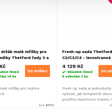
 držák malé mřížky pro
Fresh-up sada Thetfor
ničky Thetford řady 3 a
C2/C3/C4 - levostranná
instalace
Kč
4 129 Kč
DO KOŠÍKU
DO K
adem ihned
Skladem ihned
lání
>5 ks
k odeslání
2 ks
malé mřížky pro lednice
Fresh-Up sada je jednoduchý
rd.
způsob, jak kompletně obnov
použitou kazetovou toaletu 
jako náhradní nádrž pro delší 
Kód:
E1717
K