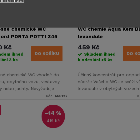
 informací
osné chemické WC
WC chemie Aqua Kem Bl
ford PORTA POTTI 345
levandule
0 Kč
459 Kč
DO KOŠÍKU
DO K
adem ihned
Skladem ihned
lání
3 ks
k odeslání
>5 ks
sné chemické WC vhodné do
Účinný koncentrát pro odpad
nu, obytného vozu, vestavby,
nádrže Vašeho WC se svěží v
y nebo jachty. Nevyžaduje
levandule v obytných vozech
ení k odpadu nebo
karavanech.
Kód:
660122
K
odnímu systému.
–14 %
419 Kč