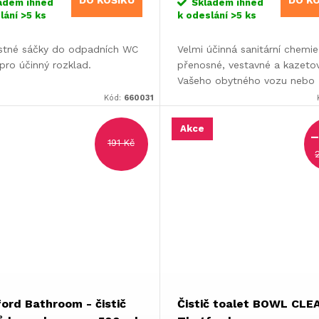
DO KOŠÍKU
DO K
adem ihned
Skladem ihned
lání
>5 ks
k odeslání
>5 ks
stné sáčky do odpadních WC
Velmi účinná sanitární chemie
 pro účinný rozklad.
přenosné, vestavné a kazet
Vašeho obytného vozu nebo
karavanu.
Kód:
660031
Akce
–
191 Kč
ord Bathroom - čistič
Čistič toalet BOWL CLE