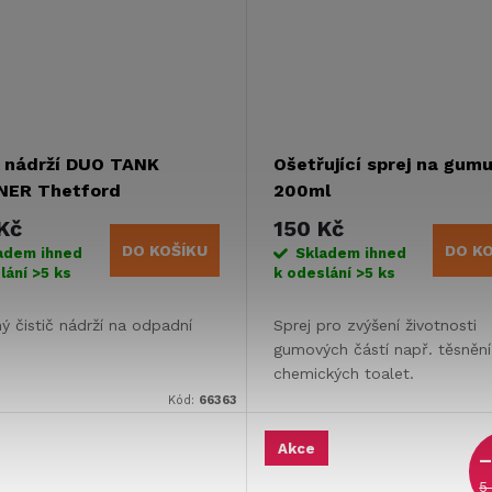
č nádrží DUO TANK
Ošetřující sprej na gum
NER Thetford
200ml
Kč
150 Kč
DO KOŠÍKU
DO K
adem ihned
Skladem ihned
lání
>5 ks
k odeslání
>5 ks
ý čistič nádrží na odpadní
Sprej pro zvýšení životnosti
gumových částí např. těsnění
chemických toalet.
Kód:
66363
Akce
–
5