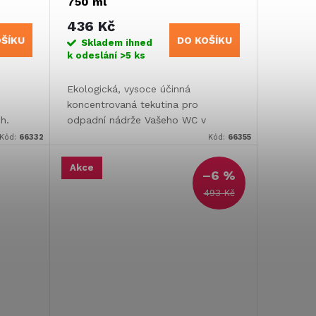
750 ml
436 Kč
OŠÍKU
DO KOŠÍKU
Skladem ihned
k odeslání
>5 ks
Ekologická, vysoce účinná
koncentrovaná tekutina pro
h.
odpadní nádrže Vašeho WC v
obytných vozech a karavanech.
Kód:
66332
Kód:
66355
Akce
–6 %
493 Kč