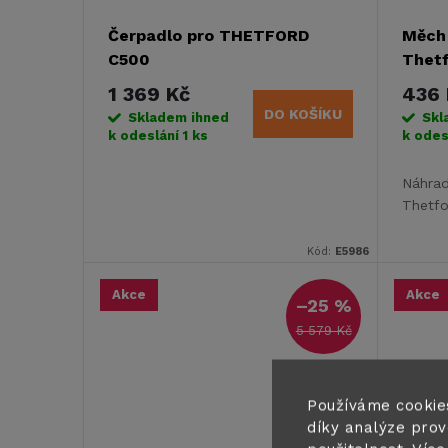
Čerpadlo pro THETFORD
Měch
C500
Thet
1 369 Kč
436 
DO KOŠÍKU
Skladem ihned
Skl
k odeslání
1 ks
k odes
Náhra
Thetf
Kód:
E5986
Akce
Akce
–25 %
5 579 Kč
Používáme cookie
díky analýze prov