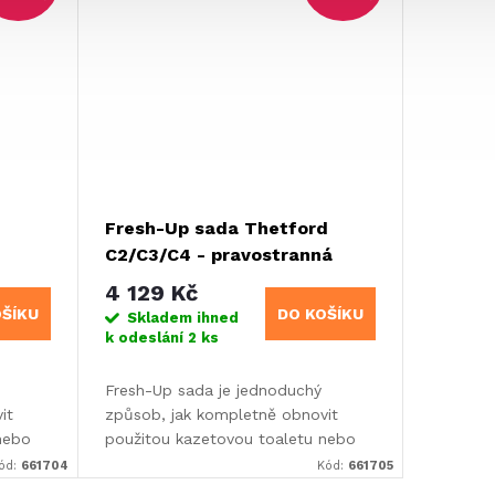
d
Fresh-Up sada Thetford
C2/C3/C4 - pravostranná
instalace
4 129 Kč
OŠÍKU
DO KOŠÍKU
Skladem ihned
k odeslání
2 ks
Fresh-Up sada je jednoduchý
it
způsob, jak kompletně obnovit
nebo
použitou kazetovou toaletu nebo
cesty.
jako náhradní nádrž pro delší cesty.
ód:
661704
Kód:
661705