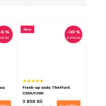
Akce
–6 %
–30 %
493 Kč
5 579 Kč
qua
Fresh-up sada Thetford
C250/C260
3 850 Kč