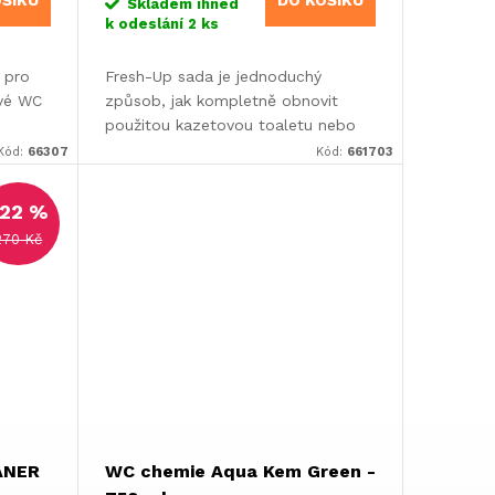
OŠÍKU
DO KOŠÍKU
Skladem ihned
k odeslání
2 ks
 pro
Fresh-Up sada je jednoduchý
ové WC
způsob, jak kompletně obnovit
použitou kazetovou toaletu nebo
jako náhradní nádrž pro delší cesty.
Kód:
66307
Kód:
661703
22 %
270 Kč
ANER
WC chemie Aqua Kem Green -