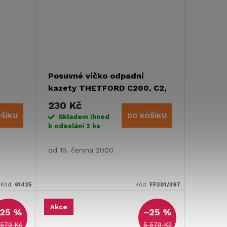
u
Posuvné víčko odpadní
kazety THETFORD C200, C2,
C3, C4
230 Kč
OŠÍKU
DO KOŠÍKU
Skladem ihned
k odeslání
2 ks
od 15. června 2000
Kód:
61425
Kód:
FF301/397
Akce
25 %
–25 %
 579 Kč
5 579 Kč