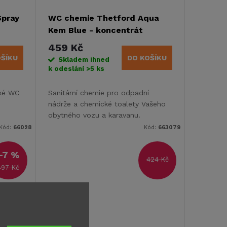
pray
WC chemie Thetford Aqua
Kem Blue - koncentrát
459 Kč
OŠÍKU
DO KOŠÍKU
Skladem ihned
k odeslání
>5 ks
cké WC
Sanitární chemie pro odpadní
nádrže a chemické toalety Vašeho
obytného vozu a karavanu.
Kód:
66028
Kód:
663079
–7 %
424 Kč
497 Kč