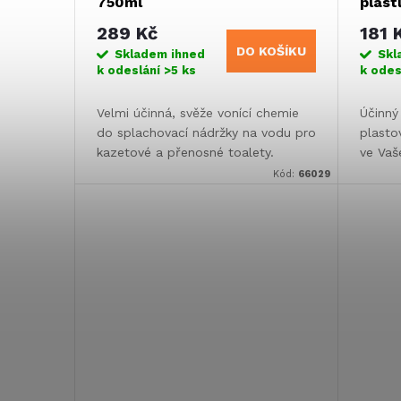
750ml
plast
289 Kč
181 
DO KOŠÍKU
Skladem ihned
Skl
k odeslání
>5 ks
k odes
Velmi účinná, svěže vonící chemie
Účinný
do splachovací nádržky na vodu pro
plasto
kazetové a přenosné toalety.
ve Vaš
karava
Kód:
66029