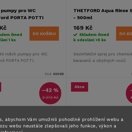
 pumpy pro WC
THETFORD Aqua Rinse S
ford PORTA POTTI
- 500ml
Kč
169 Kč
DO KOŠÍKU
DO K
adem ihned
Skladem ihned
lání
1 ks
k odeslání
>5 ks
dní měch pumpy pro WC
Dezinfekční sprej pro chemi
ord PORTA POTTI.
karavanů a obytných vozů
Kód:
66088
Akce
–42 %
3 373 Kč
s, abychom Vám umožnili pohodlné prohlížení webu a
ozu webu neustále zlepšovali jeho funkce, výkon a