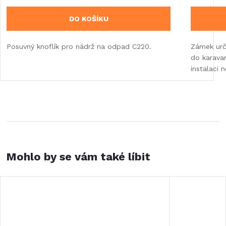
DO KOŠÍKU
Posuvný knoflík pro nádrž na odpad C220.
Zámek urč
do karava
instalaci 