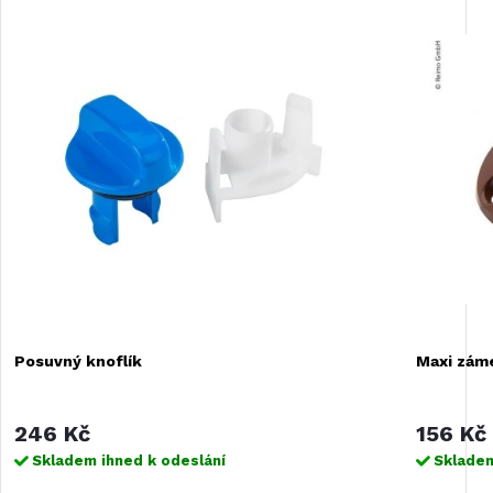
Posuvný knoflík
Maxi záme
246 Kč
156 Kč
Skladem ihned k odeslání
Skladem