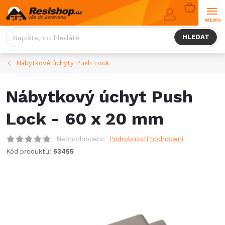
Přejít
NÁKUPNÍ
na
KOŠÍK
obsah
HLEDAT
Nábytkové úchyty Push Lock
Nábytkový úchyt Push
Lock - 60 x 20 mm
Neohodnoceno
Podrobnosti hodnocení
Kód produktu:
53455