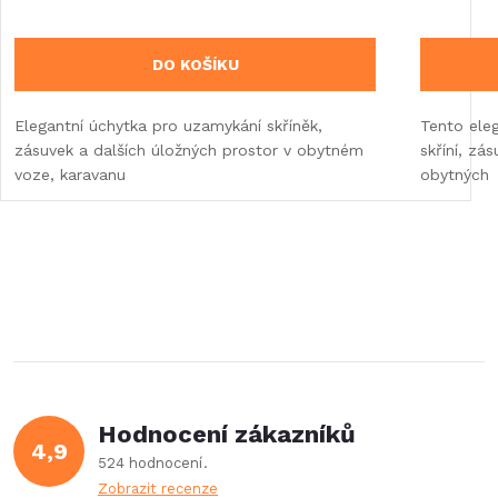
DO KOŠÍKU
Elegantní úchytka pro uzamykání skříněk,
Tento eleg
zásuvek a dalších úložných prostor v obytném
skříní, zá
voze, karavanu
obytných
Hodnocení zákazníků
4,9
524 hodnocení
Zobrazit recenze