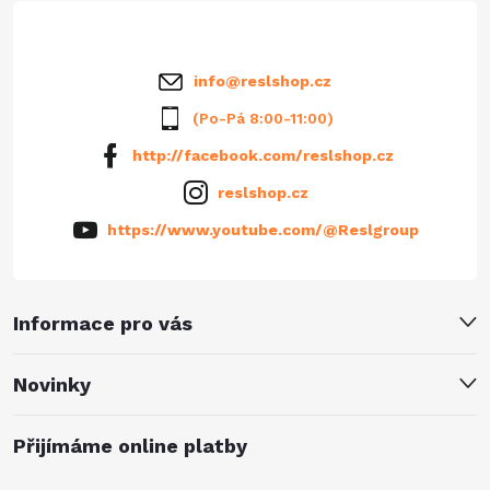
í
info
@
reslshop.cz
(Po-Pá 8:00-11:00)
http://facebook.com/reslshop.cz
reslshop.cz
https://www.youtube.com/@Reslgroup
Informace pro vás
Novinky
Přijímáme online platby