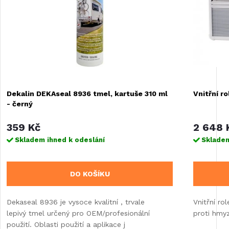
Dekalin DEKAseal 8936 tmel, kartuše 310 ml
Vnitřní r
- černý
359 Kč
2 648 
Skladem ihned k odeslání
Skladem
DO KOŠÍKU
Dekaseal 8936 je vysoce kvalitní , trvale
Vnitřní r
lepivý tmel určený pro OEM/profesionální
proti hmy
použití. Oblasti použití a aplikace j