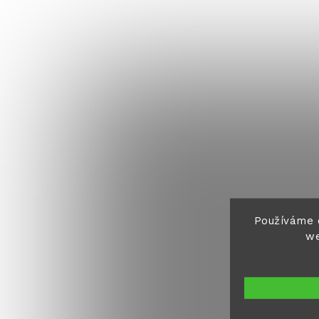
Používáme 
we