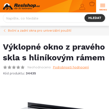
Přejít
NÁKUPNÍ
na
KOŠÍK
obsah
HLEDAT
Boční a zadní okna pro univerzální použití
Výklopné okno z pravého
skla s hliníkovým rámem
Neohodnoceno
Podrobnosti hodnocení
Kód produktu:
34435