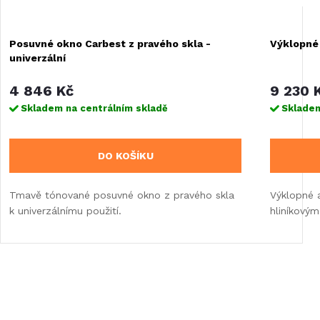
Posuvné okno Carbest z pravého skla -
Výklopné
univerzální
4 846 Kč
9 230 
Skladem na centrálním skladě
Skladem
DO KOŠÍKU
Tmavě tónované posuvné okno z pravého skla
Výklopné a
k univerzálnímu použití.
hliníkovým