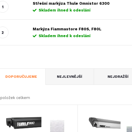
Střešní markýza Thule Omnistor 6300
Skladem ihned k odeslání
Markýza Fiammastore F80S, F80L
Skladem ihned k odeslání
Ř
DOPORUČUJEME
NEJLEVNĚJŠÍ
NEJDRAŽŠÍ
a
položek celkem
z
V
e
ý