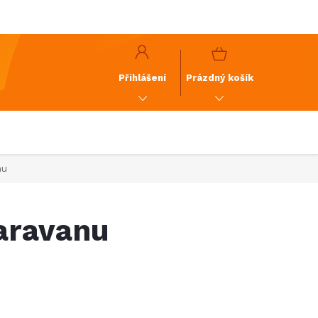
y
GDPR
NÁKUPNÍ
KOŠÍK
Přihlášení
Prázdný košík
nu
aravanu