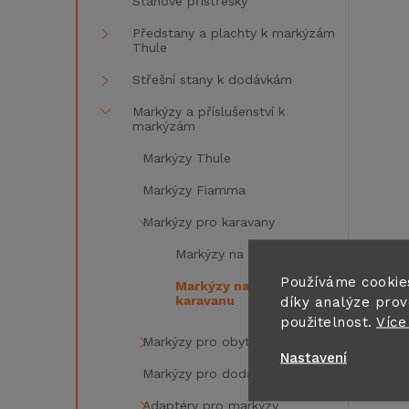
Stanové přístřešky
Předstany a plachty k markýzám
Thule
Střešní stany k dodávkám
Markýzy a příslušenství k
markýzám
Markýzy Thule
Markýzy Fiamma
i
Markýzy pro karavany
Markýzy na bok karavanu
Používáme cookie
Markýzy na střechu
karavanu
díky analýze prov
použitelnost.
Více
Markýzy pro obytná auta
Nastavení
Markýzy pro dodávky
Adaptéry pro markýzy