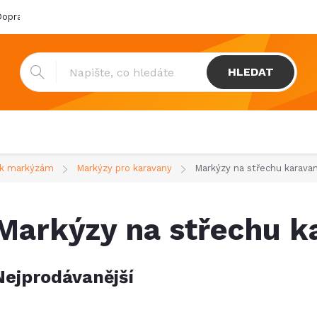
oprava & platba
Katalogy
Showroom
Obchodní podmínk
HLEDAT
í k markýzám
Markýzy pro karavany
Markýzy na střechu karava
Markýzy na střechu k
Nejprodávanější