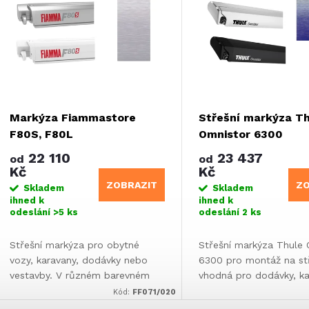
n
p
p
s
r
p
Markýza Fiammastore
Střešní markýza T
o
F80S, F80L
Omnistor 6300
r
22 110
23 437
od
od
d
Kč
Kč
o
ZOBRAZIT
ZO
Skladem
Skladem
ihned k
ihned k
u
odeslání
>5 ks
odeslání
2 ks
d
k
Střešní markýza pro obytné
Střešní markýza Thule 
u
vozy, karavany, dodávky nebo
6300 pro montáž na st
t
vestavby. V různém barevném
vhodná pro dodávky, ka
k
provedení plátna nebo pouzdra.
obytná auta.
Kód:
FF071/020
Různé rozměry.