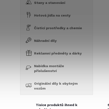
Stany a stanování
Hotová jídla na cesty
Čistící prostředky a chemie
Náhradní díly
Reklamní předměty a dárky
Nabídka montáže
příslušenství
Originální díly k obytným
vozům
Tisíce produktů ihned k