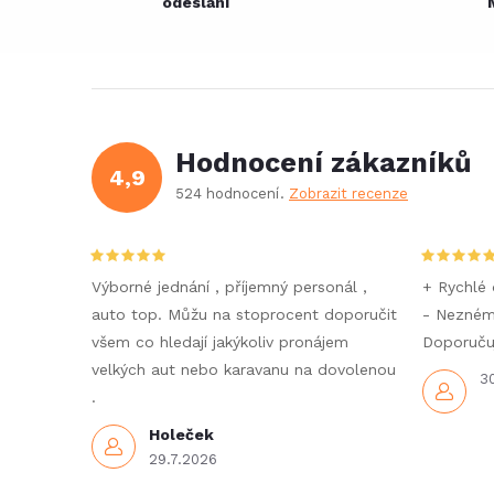
odeslání
Hodnocení zákazníků
4,9
524 hodnocení
Zobrazit recenze
Výborné jednání , příjemný personál ,
+ Rychlé 
auto top. Můžu na stoprocent doporučit
- Nezné
všem co hledají jakýkoliv pronájem
Doporučuj
velkých aut nebo karavanu na dovolenou
3
.
Holeček
29.7.2026