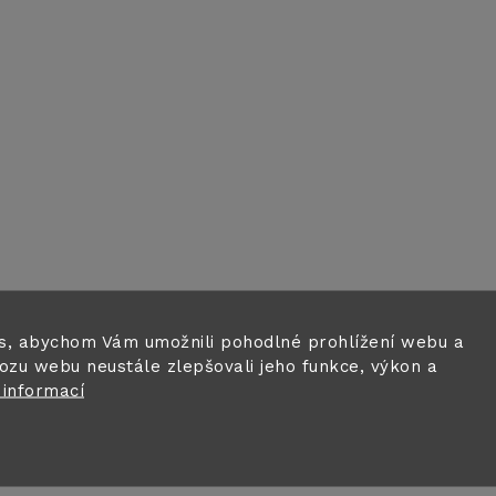
v
k
y
v
ý
p
s
s, abychom Vám umožnili pohodlné prohlížení webu a
u
ozu webu neustále zlepšovali jeho funkce, výkon a
 informací