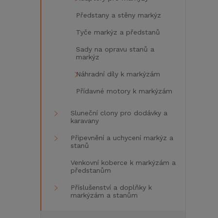
Předstany a stěny markýz
Tyče markýz a předstanů
Sady na opravu stanů a
markýz
Náhradní díly k markýzám
Přídavné motory k markýzám
Sluneční clony pro dodávky a
karavany
Připevnění a uchycení markýz a
stanů
Venkovní koberce k markýzám a
předstanům
Příslušenství a doplňky k
markýzám a stanům