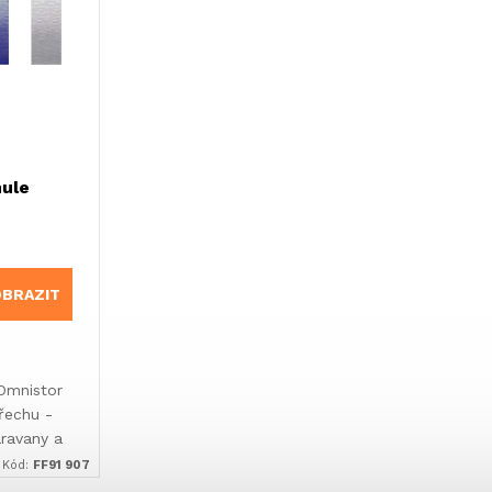
hule
BRAZIT
Omnistor
řechu -
ravany a
Kód:
FF91 907