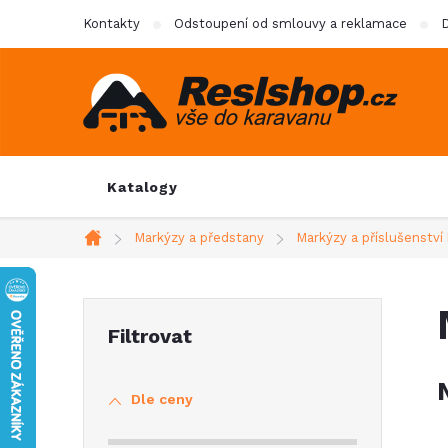
Přejít
Kontakty
Odstoupení od smlouvy a reklamace
D
na
obsah
Katalogy
Markýzy a předstany
Markýzy a příslušenstv
Domů
P
o
Dle ceny
s