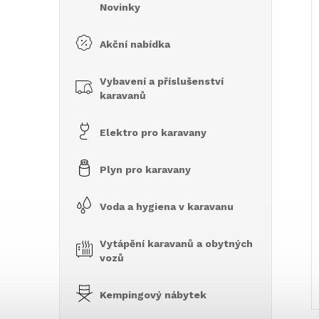
Novinky
e
í
l
Akční nabídka
i
Vybavení a příslušenství
karavanů
Elektro pro karavany
Plyn pro karavany
Voda a hygiena v karavanu
Vytápění karavanů a obytných
vozů
Kempingový nábytek