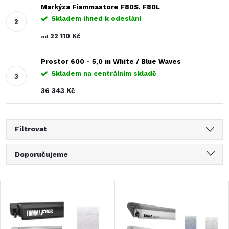
Markýza Fiammastore F80S, F80L
Skladem ihned k odeslání
22 110 Kč
od
Prostor 600 - 5,0 m White / Blue Waves
Skladem na centrálním skladě
36 343 Kč
Filtrovat
Ř
Doporučujeme
a
Nejlevnější
V
Nejdražší
z
ý
Nejprodávanější