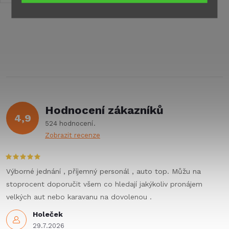
obytné vozyVelká rozkládací
plocha s dostatkem
stínuHliníkové koncovky
O
odolné proti nárazům a...
v
l
á
Hodnocení zákazníků
d
4,9
524 hodnocení
a
Zobrazit recenze
c
í
Výborné jednání , příjemný personál , auto top. Můžu na
stoprocent doporučit všem co hledají jakýkoliv pronájem
p
velkých aut nebo karavanu na dovolenou .
r
Holeček
29.7.2026