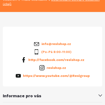
p
údajů
a
t
í
info
@
reslshop.cz
(Po-Pá 8:00-11:00)
http://facebook.com/reslshop.cz
reslshop.cz
https://www.youtube.com/@Reslgroup
Informace pro vás