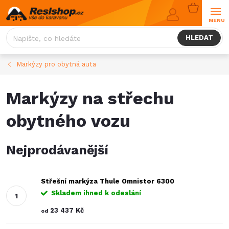
Přejít
NÁKUPNÍ
na
KOŠÍK
obsah
HLEDAT
Markýzy pro obytná auta
Markýzy na střechu
obytného vozu
Nejprodávanější
Střešní markýza Thule Omnistor 6300
Skladem ihned k odeslání
23 437 Kč
od