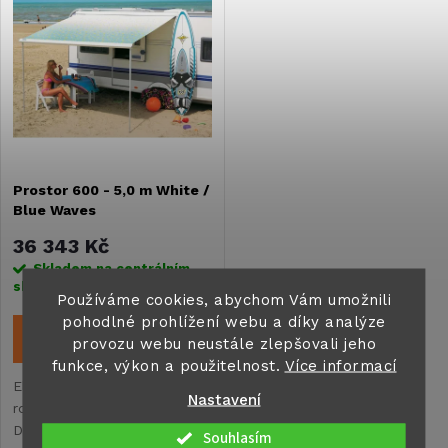
t
t
ů
ů
Prostor 600 - 5,0 m White /
Blue Waves
36 343 Kč
Skladem na centrálním
skladě
1 ks
Používáme cookies, abychom Vám umožnili
pohodlné prohlížení webu a díky analýze
DO KOŠÍKU
provozu webu neustále zlepšovali jeho
funkce, výkon a použitelnost.
Více informací
Elegantní pouzdro s malými
Nastavení
rozměryIdeální pro Fiat
Ducato, Mercedes Benz a
Souhlasím