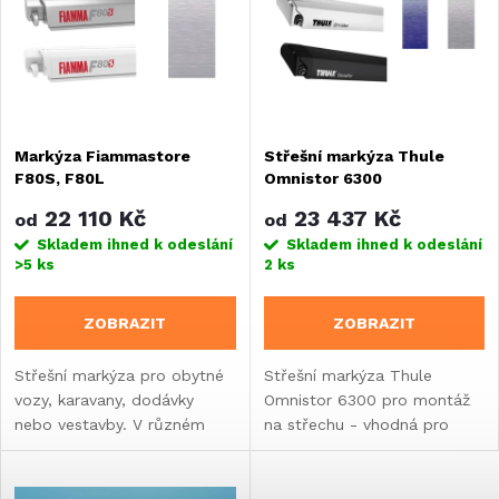
e
Abecedně
p
n
i
í
s
Markýza Fiammastore
Střešní markýza Thule
p
F80S, F80L
Omnistor 6300
p
r
22 110 Kč
23 437 Kč
od
od
r
Skladem ihned k odeslání
Skladem ihned k odeslání
>5 ks
2 ks
o
o
ZOBRAZIT
ZOBRAZIT
d
d
Střešní markýza pro obytné
Střešní markýza Thule
u
vozy, karavany, dodávky
Omnistor 6300 pro montáž
u
nebo vestavby. V různém
na střechu - vhodná pro
k
barevném provedení plátna
dodávky, karavany a obytná
k
nebo pouzdra. Různé
auta.
rozměry.