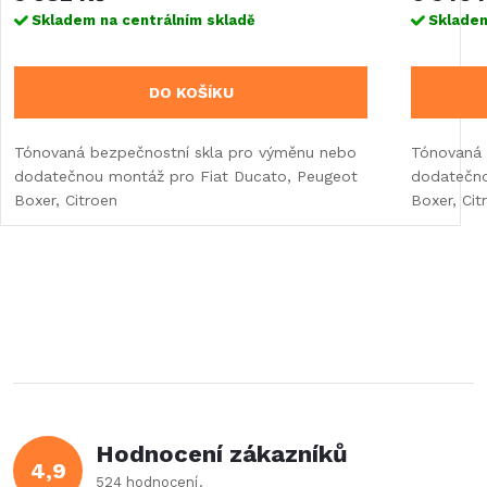
Skladem na centrálním skladě
Skladem
DO KOŠÍKU
Tónovaná bezpečnostní skla pro výměnu nebo
Tónovaná 
dodatečnou montáž pro Fiat Ducato, Peugeot
dodatečno
Boxer, Citroen
Boxer, Cit
Hodnocení zákazníků
4,9
524 hodnocení