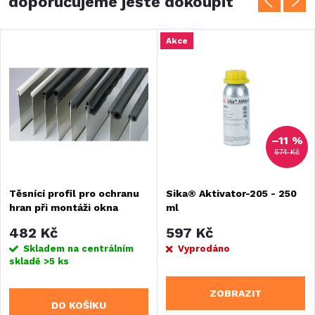
doporučujeme ještě dokoupit
Akce
–11 %
674 Kč
Těsnící profil pro ochranu
Sika® Aktivator-205 - 250
hran při montáži okna
ml
482 Kč
597 Kč
Skladem na centrálním
Vyprodáno
skladě
>5 ks
ZOBRAZIT
DO KOŠÍKU