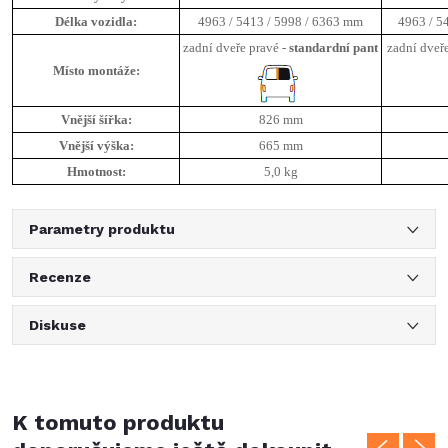
Délka vozidla:
4963 / 5413 / 5998 / 6363 mm
4963 / 5
zadní dveře pravé -
standardní pant
zadní dveře
Místo montáže:
Vnější šířka:
826 mm
Vnější výška:
665 mm
Hmotnost:
5,0 kg
Parametry produktu
Recenze
Diskuse
K tomuto produktu