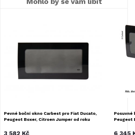
Mohlo by se vám líbit
Pevné boční okno Carbest pro Fiat Ducato,
Posuvné b
Peugeot Boxer, Citroen Jumper od roku
Peugeot B
2007
2007
3 582 Kč
6 345 