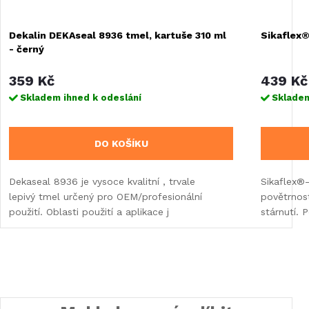
Dekalin DEKAseal 8936 tmel, kartuše 310 ml
Sikaflex®
- černý
359 Kč
439 Kč
Skladem ihned k odeslání
Skladem
DO KOŠÍKU
Dekaseal 8936 je vysoce kvalitní , trvale
Sikaflex®-
lepivý tmel určený pro OEM/profesionální
povětrnos
použití. Oblasti použití a aplikace j
stárnutí. 