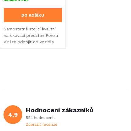
DO KOŠÍKU
Samostatně stojící kvalitní
nafukovací předstan Ponza
Air lze odpojit od vozidla
bez nutnosti vyfouknutí a
sbalení.
O
v
l
á
Hodnocení zákazníků
d
4,9
524 hodnocení
a
Zobrazit recenze