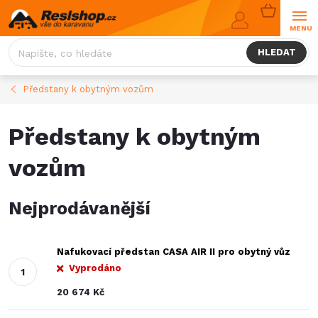
Přejít
NÁKUPNÍ
na
KOŠÍK
obsah
HLEDAT
Předstany k obytným vozům
Předstany k obytným
vozům
Nejprodávanější
Nafukovací předstan CASA AIR II pro obytný vůz
Vyprodáno
20 674 Kč