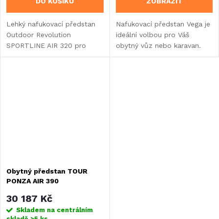
DO KOŠÍKU
ZOBRAZIT
Lehký nafukovací předstan
Nafukovací předstan Vega je
Outdoor Revolution
ideální volbou pro Váš
SPORTLINE AIR 320 pro
obytný vůz nebo karavan.
karavany a obytné vozy pro
montážní výšku 250 - 265
cm.
Obytný předstan TOUR
PONZA AIR 390
30 187 Kč
Skladem na centrálním
skladě
>5 ks