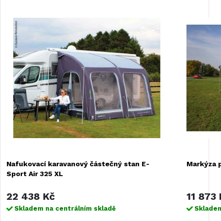
Nafukovací karavanový částečný stan E-
Markýza p
Sport Air 325 XL
22 438 Kč
11 873 
Skladem na centrálním skladě
Skladem