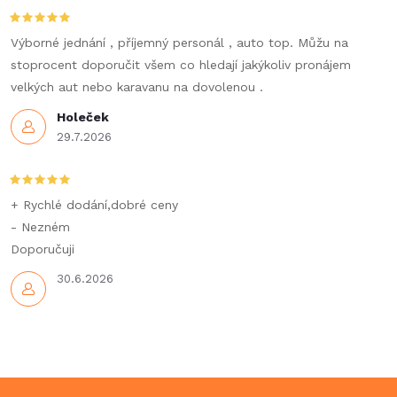
c
í
Výborné jednání , příjemný personál , auto top. Můžu na
stoprocent doporučit všem co hledají jakýkoliv pronájem
p
velkých aut nebo karavanu na dovolenou .
r
Holeček
29.7.2026
v
k
+ Rychlé dodání,dobré ceny
y
- Nezném
Doporučuji
v
30.6.2026
ý
p
i