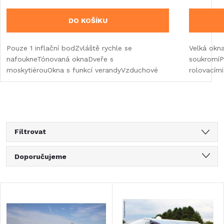
DO KOŠÍKU
Pouze 1 inflační bodZvláště rychle se
Velká okn
nafoukneTónovaná oknaDveře s
soukromíP
moskytiérouOkna s funkcí verandyVzduchové
rolovacími
Filtrovat
Ř
Doporučujeme
a
Nejlevnější
V
Nejdražší
z
ý
Nejprodávanější