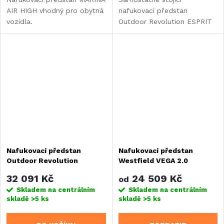
AIR HIGH vhodný pro obytná
nafukovací předstan
vozidla.
Outdoor Revolution ESPRIT
PRO X 350M vhodný pro
obytný automobil nebo
karavan.
Nafukovací předstan
Nafukovací předstan
Outdoor Revolution
Westfield VEGA 2.0
SPORTLITE AIR 320
32 091 Kč
24 509 Kč
od
Skladem na centrálním
Skladem na centrálním
skladě
>5 ks
skladě
>5 ks