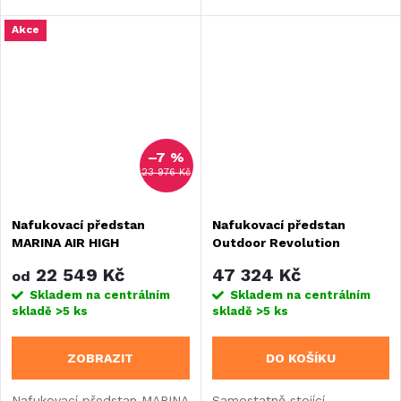
Akce
–7 %
23 976 Kč
Nafukovací předstan
Nafukovací předstan
MARINA AIR HIGH
Outdoor Revolution
ESPRIT PRO X 350M
22 549 Kč
47 324 Kč
od
Skladem na centrálním
Skladem na centrálním
skladě
>5 ks
skladě
>5 ks
ZOBRAZIT
DO KOŠÍKU
Nafukovací předstan MARINA
Samostatně stojící