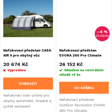
t
vzduchovou hadicí pro rychlé
je součástí dodávkyDvojité
t
nastaveníBoční panely...
potrubí ø 5 7 mm
ů
ů
–4 %
27 475 Kč
Nafukovací předstan CASA
Nafukovací předstan
AIR II pro obytný vůz
EVORA 260 Pro Climate
20 674 Kč
26 152 Kč
Vyprodáno
Skladem na centrálním
skladě
>5 ks
ZOBRAZIT
DO KOŠÍKU
Nafukovací stan určený pro
Nafukovací předstan
obytný automobil. Snadné a
Outdoor Revolution EVORA
rychlé sestavení.
260 Pro Climate.