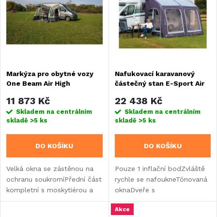
e
Abecedně
p
n
i
í
s
Markýza pro obytné vozy
Nafukovací karavanový
p
One Beam Air High
částečný stan E-Sport Air
p
325 XL
r
11 873 Kč
22 438 Kč
r
Skladem na centrálním
Skladem na centrálním
skladě
>5 ks
skladě
>5 ks
o
o
DO KOŠÍKU
DO KOŠÍKU
d
d
Velká okna se zástěnou na
Pouze 1 inflační bodZvláště
u
ochranu soukromíPřední část
rychle se nafoukneTónovaná
u
kompletní s moskytiérou a
oknaDveře s
k
rolovacími kryty uvnitř i
moskytiérouOkna s funkcí
k
Akce
zvenkuPouze s jednou
verandyVzduchové čerpadlo