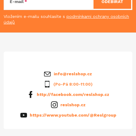
á
E-mail
ODEBÍRAT
p
Vložením e-mailu souhlasíte s
podmínkami ochrany osobních
údajů
a
t
í
info
@
reslshop.cz
(Po-Pá 8:00-11:00)
http://facebook.com/reslshop.cz
reslshop.cz
https://www.youtube.com/@Reslgroup