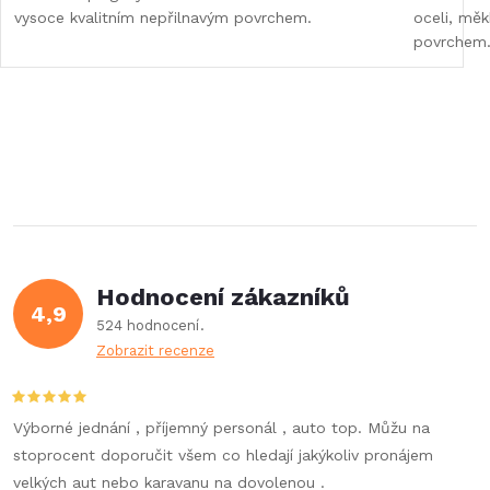
vysoce kvalitním nepřilnavým povrchem.
oceli, měk
povrchem.
Hodnocení zákazníků
4,9
524 hodnocení
Zobrazit recenze
Výborné jednání , příjemný personál , auto top. Můžu na
stoprocent doporučit všem co hledají jakýkoliv pronájem
velkých aut nebo karavanu na dovolenou .