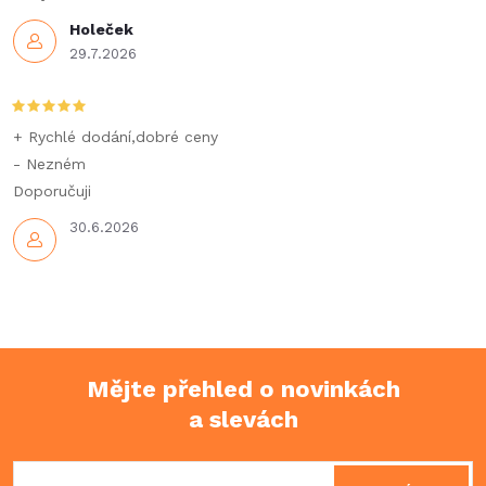
Holeček
29.7.2026
+ Rychlé dodání,dobré ceny
- Nezném
Doporučuji
30.6.2026
Mějte přehled o novinkách
a slevách
Z