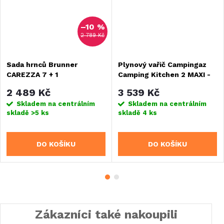
–10 %
2 789 Kč
Sada hrnců Brunner
Plynový vařič Campingaz
CAREZZA 7 + 1
Camping Kitchen 2 MAXI -
50 mbar
2 489 Kč
3 539 Kč
Skladem na centrálním
Skladem na centrálním
skladě
>5 ks
skladě
4 ks
DO KOŠÍKU
DO KOŠÍKU
Zákazníci také nakoupili