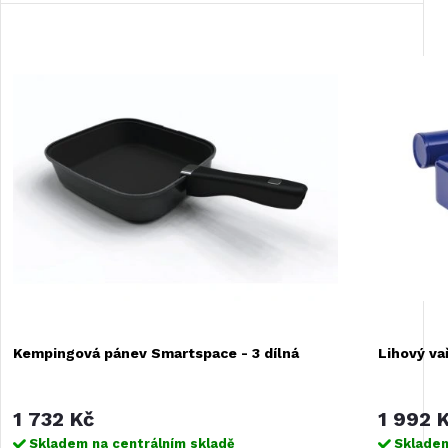
Kempingová pánev Smartspace - 3 dílná
Lihový va
1 732 Kč
1 992 
Skladem na centrálním skladě
Skladem