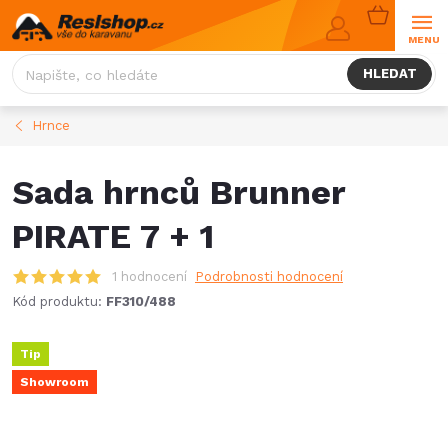
Přejít
NÁKUPNÍ
na
KOŠÍK
obsah
HLEDAT
Hrnce
Sada hrnců Brunner
PIRATE 7 + 1
1 hodnocení
Podrobnosti hodnocení
Kód produktu:
FF310/488
Tip
Showroom