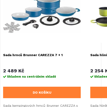
Sada hrnců Brunner CAREZZA 7 + 1
Sada hlin
2 489 Kč
2 254 
Skladem na centrálním skladě
Skladem
DO KOŠÍKU
Sada kempingových hrnců Brunner CAREZZA s
Sada hliní