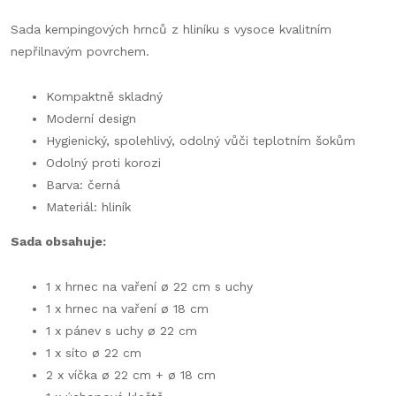
Sada kempingových hrnců z hliníku s vysoce kvalitním
nepřilnavým povrchem.
Kompaktně skladný
Moderní design
Hygienický, spolehlivý, odolný vůči teplotním šokům
Odolný proti korozi
Barva: černá
Materiál: hliník
Sada obsahuje:
1 x hrnec na vaření ø 22 cm s uchy
1 x hrnec na vaření ø 18 cm
1 x pánev s uchy ø 22 cm
1 x síto ø 22 cm
2 x víčka ø 22 cm + ø 18 cm