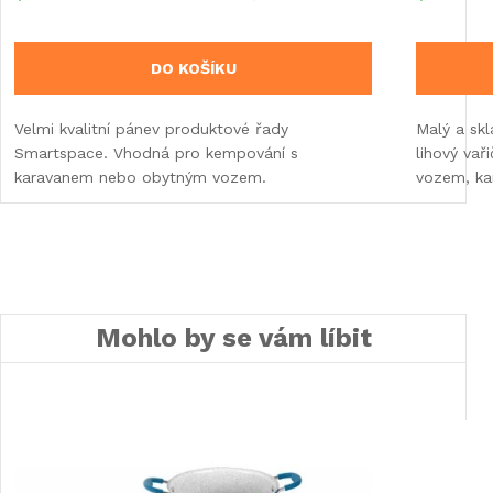
DO KOŠÍKU
Velmi kvalitní pánev produktové řady
Malý a sk
Smartspace. Vhodná pro kempování s
lihový va
karavanem nebo obytným vozem.
vozem, k
Mohlo by se vám líbit