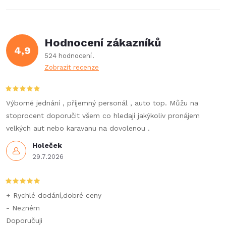
k
c
o
í
v
Hodnocení zákazníků
4,9
á
p
524 hodnocení
n
Zobrazit recenze
r
í
v
Výborné jednání , příjemný personál , auto top. Můžu na
k
stoprocent doporučit všem co hledají jakýkoliv pronájem
velkých aut nebo karavanu na dovolenou .
y
Holeček
v
29.7.2026
ý
p
+ Rychlé dodání,dobré ceny
- Nezném
i
Doporučuji