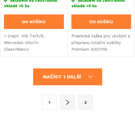
Skladem na centrálním
Skladem na centrálním
skladě
>5 ks
skladě
>5 ks
DO KOŠÍKU
DO KOŠÍKU
> (např. VW T4/5/6,
Praktická taška pro uložení a
Mercedes Vito/V-
přepravu rotační sušičky
Class/Marco
Premium 430/019.
Polo/Viano/Metris, Renault
Trafic a podobné typy, Adria
Active, Citroen Spacetourer
O
a podobné typy, Pössl
NAČÍST 1 DALŠÍ
Campster,...
v
l
S
1
2
t
á
r
d
á
a
n