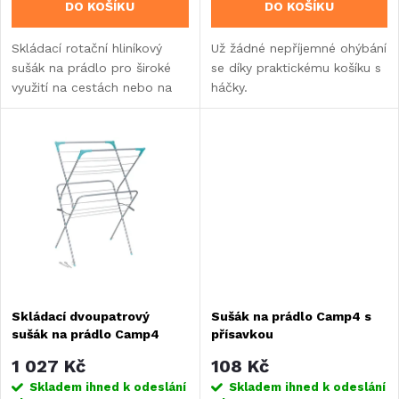
DO KOŠÍKU
DO KOŠÍKU
d
d
Skládací rotační hliníkový
Už žádné nepříjemné ohýbání
u
sušák na prádlo pro široké
se díky praktickému košíku s
u
využití na cestách nebo na
háčky.
k
chalupě či doma.
k
t
t
ů
ů
Skládací dvoupatrový
Sušák na prádlo Camp4 s
sušák na prádlo Camp4
přísavkou
1 027 Kč
108 Kč
Skladem ihned k odeslání
Skladem ihned k odeslání