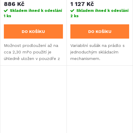
886 Kč
1 127 Kč
pouzdra z nerezové oceli
Skladem ihned k odeslání
Skladem ihned k odeslání
1 ks
2 ks
DO KOŠÍKU
DO KOŠÍKU
Možnost prodloužení až na
Variabilní sušák na prádlo s
cca 2,30 mPo použití je
jednoduchým skládacím
úhledně uložen v pouzdře z
mechanismem.
nerezové oceli.