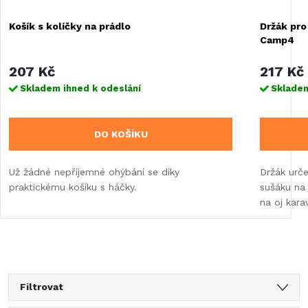
Košík s kolíčky na prádlo
Držák pro
Camp4
207 Kč
217 Kč
Skladem ihned k odeslání
Skladem
DO KOŠÍKU
Už žádné nepříjemné ohýbání se díky
Držák urč
praktickému košíku s háčky.
sušáku na 
na oj kara
Filtrovat