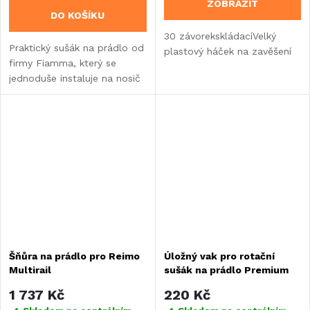
ZOBRAZIT
DO KOŠÍKU
30 závorekskládacíVelký
Praktický sušák na prádlo od
plastový háček na zavěšení
firmy Fiamma, který se
jednoduše instaluje na nosič
jízdních kol
Šňůra na prádlo pro Reimo
Úložný vak pro rotační
Multirail
sušák na prádlo Premium
1 737 Kč
220 Kč