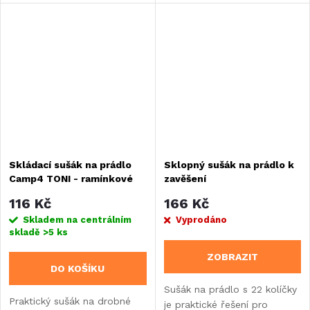
hodí do karavanu, obytného
vozu, vestavby nebo lodi.
Skládací sušák na prádlo
Sklopný sušák na prádlo k
Camp4 TONI - ramínkové
zavěšení
zavěšení
116 Kč
166 Kč
Skladem na centrálním
Vyprodáno
skladě
>5 ks
ZOBRAZIT
DO KOŠÍKU
Sušák na prádlo s 22 kolíčky
Praktický sušák na drobné
je praktické řešení pro