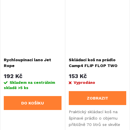
Robustní konstrukce s
prázdninové prádlo. Součástí
průměrem trubek 40 mm....
jsou čtyři...
Rychloupínací lano Jet
Skládací koš na prádlo
Rope
Camp4 FLIP FLOP TWO
192 Kč
153 Kč
Skladem na centrálním
Vyprodáno
skladě
>5 ks
ZOBRAZIT
DO KOŠÍKU
Praktický skládací koš na
špinavé prádlo o objemu
přibližně 70 litrů se skvěle