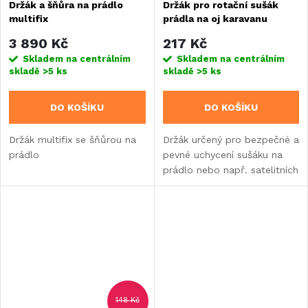
Držák a šňůra na prádlo
Držák pro rotační sušák
multifix
prádla na oj karavanu
Camp4
3 890 Kč
217 Kč
Skladem na centrálním
Skladem na centrálním
skladě
>5 ks
skladě
>5 ks
DO KOŠÍKU
DO KOŠÍKU
Držák multifix se šňůrou na
Držák určený pro bezpečné a
prádlo
pevné uchycení sušáku na
prádlo nebo např. satelitních
antén na oj karavanu.
148 Kč