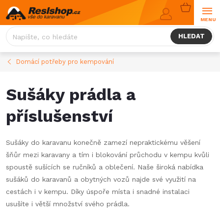
Přejít
NÁKUPNÍ
na
KOŠÍK
obsah
HLEDAT
Domácí potřeby pro kempování
Sušáky prádla a
příslušenství
Sušáky do karavanu konečně zamezí nepraktickému věšení
šňůr mezi karavany a tím i blokování průchodu v kempu kvůli
spoustě sušících se ručníků a oblečení. Naše široká nabídka
sušáků do karavanů a obytných vozů najde své využití na
cestách i v kempu. Díky úspoře místa i snadné instalaci
usušíte i větší množství svého prádla.