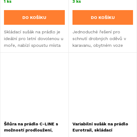
1 ks
3 ks
DO KOŠÍKU
DO KOŠÍKU
Skládací sušák na prádlo je
Jednoduché řešení pro
ideální pro letní dovolenou u
schnutí drobných oděvů v
moře, nabízí spoustu místa
karavanu, obytném voze
pro sušení osušek a dalšího
nebo vestavbě.
prádla.
Šňůra na prádlo C-LINE s
Variabilní sušák na prádlo
možností prodloužení,
Eurotrail, skládací
délka: 2 m, protikus