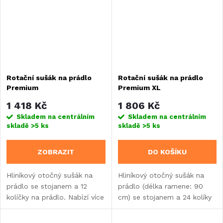
Rotační sušák na prádlo
Rotační sušák na prádlo
Premium
Premium XL
1 418 Kč
1 806 Kč
Skladem na centrálním
Skladem na centrálním
skladě
>5 ks
skladě
>5 ks
ZOBRAZIT
DO KOŠÍKU
Hliníkový otočný sušák na
Hliníkový otočný sušák na
prádlo se stojanem a 12
prádlo (délka ramene: 90
kolíčky na prádlo. Nabízí více
cm) se stojanem a 24 kolíky
než 15 m prostoru pro vaše
na prádlo nabízí více než 20
prázdninové prádlo.
m prostoru pro vaše