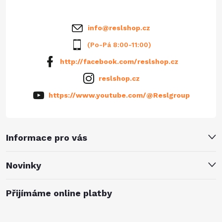
í
info
@
reslshop.cz
(Po-Pá 8:00-11:00)
http://facebook.com/reslshop.cz
reslshop.cz
https://www.youtube.com/@Reslgroup
Informace pro vás
Novinky
Přijímáme online platby