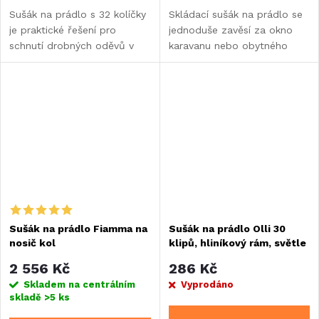
Sušák na prádlo s 32 kolíčky
Skládací sušák na prádlo se
je praktické řešení pro
jednoduše zavěsí za okno
schnutí drobných oděvů v
karavanu nebo obytného
karavanu, obytném voze
vozu.
nebo při kempování v
přírodě.
Sušák na prádlo Fiamma na
Sušák na prádlo Olli 30
nosič kol
klipů, hliníkový rám, světle
modrý
2 556 Kč
286 Kč
Skladem na centrálním
Vyprodáno
skladě
>5 ks