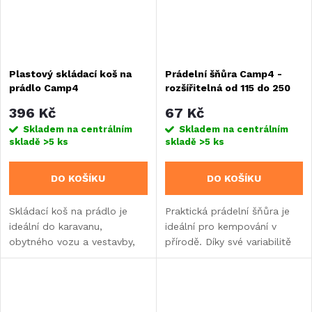
Plastový skládací koš na
Prádelní šňůra Camp4 -
prádlo Camp4
rozšířitelná od 115 do 250
cm
396 Kč
67 Kč
Skladem na centrálním
Skladem na centrálním
skladě
>5 ks
skladě
>5 ks
DO KOŠÍKU
DO KOŠÍKU
Skládací koš na prádlo je
Praktická prádelní šňůra je
ideální do karavanu,
ideální pro kempování v
obytného vozu a vestavby,
přírodě. Díky své variabilitě
protože ušetří spoustu
lze nastavit na délku 115 -
místa.
250 cm.