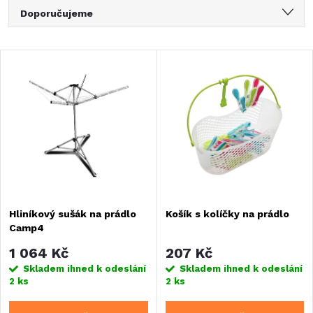
Ř
Doporučujeme
a
Nejlevnější
V
Nejdražší
z
ý
Nejprodávanější
e
Abecedně
p
n
i
í
s
Hliníkový sušák na prádlo
Košík s kolíčky na prádlo
p
Camp4
p
r
1 064 Kč
207 Kč
r
Skladem ihned k odeslání
Skladem ihned k odeslání
2 ks
2 ks
o
o