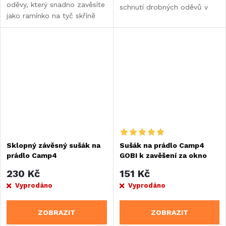
oděvy, který snadno zavěsíte
schnutí drobných oděvů v
jako ramínko na tyč skříně
karavanu, obytném voze
nebo větev. Ideální řešení
nebo při kempování v
pro pobyt v přírodě a
přírodě.
kempování.
Sklopný závěsný sušák na
Sušák na prádlo Camp4
prádlo Camp4
GOBI k zavěšení za okno
230 Kč
151 Kč
Vyprodáno
Vyprodáno
ZOBRAZIT
ZOBRAZIT