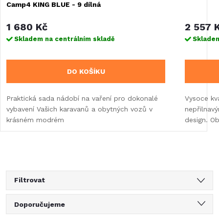
Camp4 KING BLUE - 9 dílná
1 680 Kč
2 557 
Skladem na centrálním skladě
Skladem
DO KOŠÍKU
Praktická sada nádobí na vaření pro dokonalé
Vysoce kva
vybavení Vašich karavanů a obytných vozů v
nepřilnav
krásném modrém
design. Ob
Filtrovat
Ř
Doporučujeme