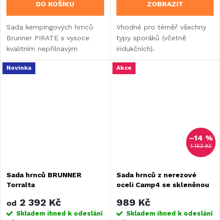
DO KOŠÍKU
ZOBRAZIT
Sada kempingových hrnců
Vhodné pro téměř všechny
Brunner PIRATE s vysoce
typy sporáků (včetně
kvalitním nepřilnavým
indukčních).
povrchem.
Novinka
Akce
–14 %
1 163 Kč
Sada hrnců BRUNNER
Sada hrnců z nerezové
Torralta
oceli Camp4 se skleněnou
poklicí - 6 dílná
2 392 Kč
989 Kč
od
Skladem ihned k odeslání
Skladem ihned k odeslání