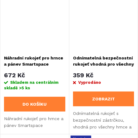
Náhradní rukojeť pro hrnce
Odnímatelná bezpečnostní
a pánev Smartspace
rukojeť vhodná pro všechny
hrnce a pánve
672 Kč
359 Kč
Skladem na centrálním
Vyprodáno
skladě
>5 ks
ZOBRAZIT
DO KOŠÍKU
Odnímatelná rukojeť s
Náhradní rukojeť pro hrnce a
bezpečnostní zástrčkou,
pánev Smartspace
vhodná pro všechny hrnce a
pánve.