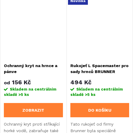
Novinka
Ochranný kryt na hrnce a
Rukojeť L Spacemaster pro
pánve
sady hrnců BRUNNER
Torralta a Pirate
156 Kč
494 Kč
od
Spacemaster Mini
Skladem na centrálním
Skladem na centrálním
skladě
>5 ks
skladě
>5 ks
ZOBRAZIT
DO KOŠÍKU
Ochranný kryt proti stříkající
Tato rukojeť od firmy
horké vodě, zabraňuje také
Brunner byla speciálně