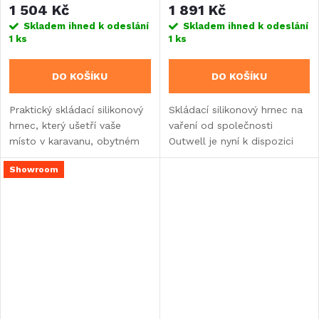
1 504 Kč
1 891 Kč
Skladem ihned k odeslání
Skladem ihned k odeslání
1 ks
1 ks
DO KOŠÍKU
DO KOŠÍKU
Praktický skládací silikonový
Skládací silikonový hrnec na
hrnec, který ušetří vaše
vaření od společnosti
místo v karavanu, obytném
Outwell je nyní k dispozici
vozu nebo vestavbě.
také s objemem 4,5 litru.
Showroom