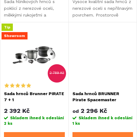
Sada hliníkových hrnců s
Vysoce kvalitní sada hrnců z
u
poklicí z nerezové oceli,
nerezové oceli s nepřilnavým
u
měkkými rukojeťmi a
povrchem. Prostorově
k
nepřilnavým povrchem. V
úsporný design. Obzvláště
k
Tip
krásném zeleném odstínu.
vhodný pro rekreační vozidla
t
a lodě. Velký hrnec a pánev
Showroom
t
jsou vybaveny...
ů
ů
2 789 Kč
Sada hrnců Brunner PIRATE
Sada hrnců BRUNNER
7 + 1
Pirate Spacemaster
2 392 Kč
2 296 Kč
od
Skladem ihned k odeslání
Skladem ihned k odeslání
2 ks
1 ks