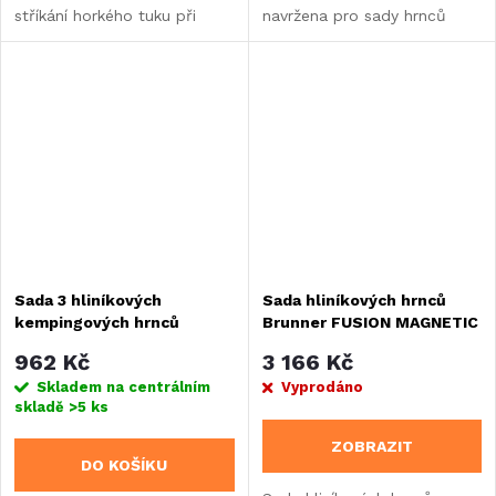
stříkání horkého tuku při
navržena pro sady hrnců
smažení a chrání před
Torralta a Pirate
popálením a znečištěním
Spacemaster Mini. Je ideální,
kuchyňské linky.
když potřebujete další
rukojeť nebo když je ta,
kterou máte,...
Sada 3 hliníkových
Sada hliníkových hrnců
kempingových hrnců
Brunner FUSION MAGNETIC
Camp4 s pokličkami - 6
7+1
962 Kč
3 166 Kč
dílná
Skladem na centrálním
Vyprodáno
skladě
>5 ks
ZOBRAZIT
DO KOŠÍKU