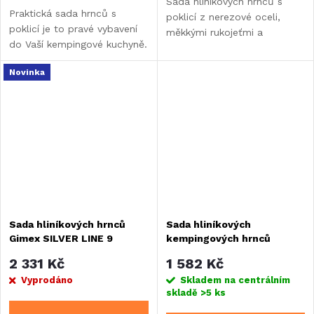
Sada hliníkových hrnců s
Praktická sada hrnců s
poklicí z nerezové oceli,
poklicí je to pravé vybavení
měkkými rukojeťmi a
do Vaší kempingové kuchyně.
nepřilnavým povrchem. V
Je určena pro menší varné
krásném stříbrném odstínu.
Novinka
plochy.
Sada hliníkových hrnců
Sada hliníkových
Gimex SILVER LINE 9
kempingových hrnců
Camp4 - 7 dílná
2 331 Kč
1 582 Kč
Vyprodáno
Skladem na centrálním
skladě
>5 ks