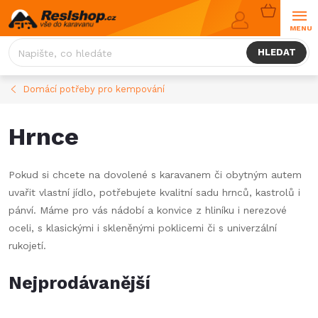
Přejít
NÁKUPNÍ
na
KOŠÍK
obsah
HLEDAT
Domácí potřeby pro kempování
Hrnce
Pokud si chcete na dovolené s karavanem či obytným autem
uvařit vlastní jídlo, potřebujete kvalitní sadu hrnců, kastrolů i
pánví. Máme pro vás nádobí a konvice z hliníku i nerezové
oceli, s klasickými i skleněnými poklicemi či s univerzální
rukojetí.
Nejprodávanější