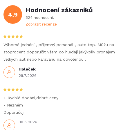
í
v
Hodnocení zákazníků
4,9
á
p
524 hodnocení
n
Zobrazit recenze
r
í
v
Výborné jednání , příjemný personál , auto top. Můžu na
k
stoprocent doporučit všem co hledají jakýkoliv pronájem
velkých aut nebo karavanu na dovolenou .
y
Holeček
v
29.7.2026
ý
p
+ Rychlé dodání,dobré ceny
- Nezném
i
Doporučuji
s
30.6.2026