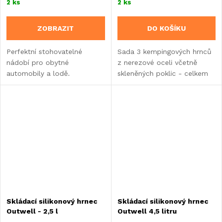
2 ks
2 ks
ZOBRAZIT
DO KOŠÍKU
Perfektní stohovatelné
Sada 3 kempingových hrnců
nádobí pro obytné
z nerezové oceli včetně
automobily a lodě.
skleněných poklic - celkem
sada 6 kusů.
Skládací silikonový hrnec
Skládací silikonový hrnec
Outwell - 2,5 l
Outwell 4,5 litru