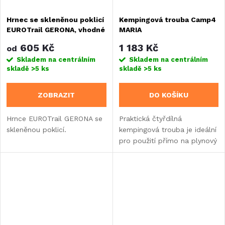
Hrnec se skleněnou poklicí
Kempingová trouba Camp4
EUROTrail GERONA, vhodné
MARIA
na indukci, různé rozměry
605 Kč
1 183 Kč
od
Skladem na centrálním
Skladem na centrálním
skladě
>5 ks
skladě
>5 ks
ZOBRAZIT
DO KOŠÍKU
Hrnce EUROTrail GERONA se
Praktická čtyřdílná
skleněnou poklicí.
kempingová trouba je ideální
pro použití přímo na plynový
vařič při kempování nebo
pikniku.