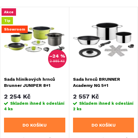
a
Nejlevnější
V
Akce
Nejdražší
z
Tip
ý
Nejprodávanější
Showroom
e
Abecedně
p
n
–24 %
i
2 985 Kč
í
s
Sada hliníkových hrnců
Sada hrnců BRUNNER
p
Brunner JUNIPER 8+1
Academy NG 5+1
p
r
2 254 Kč
2 557 Kč
r
Skladem ihned k odeslání
Skladem ihned k odeslání
4 ks
2 ks
o
o
DO KOŠÍKU
DO KOŠÍKU
d
d