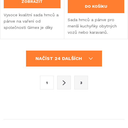
ZOBRAZIT
DO KOŠÍKU
Vysoce kvalitní sada hrnců a
Sada hrnců a pánve pro
pánve na vaření od
menší kuchyňky obytných
společnosti Gimex je díky
vozů nebo karavanů.
stohovatelnosti vhodná do
menších prostor karavanu,
obytného vozu nebo
vestavby.
O
NAČÍST 24 DALŠÍCH
v
l
S
1
3
t
á
r
d
á
a
n
k
c
o