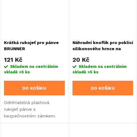
Krátká rukojeť pro pánve
Náhradní knoflík pro poklici
BRUNNER
silikonového hrnce na
vaření
121 Kč
20 Kč
Skladem na centrálním
Skladem na centrálním
skladě
>5 ks
skladě
>5 ks
DO KOŠÍKU
DO KOŠÍKU
Odnímatelná plastová
rukojeť pánve s
bezpečnostním zámkem.
Krátké provedení.