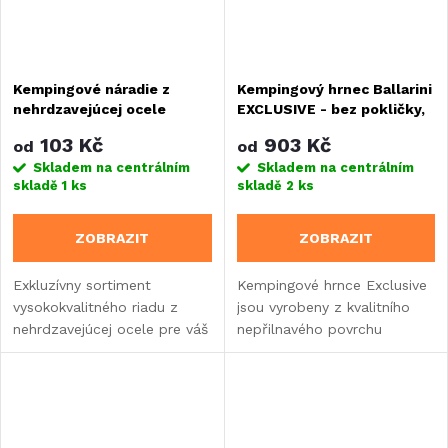
Kempingové náradie z
Kempingový hrnec Ballarini
nehrdzavejúcej ocele
EXCLUSIVE - bez pokličky,
QUICK CLACK - rôzne typy
různé rozměry
103 Kč
903 Kč
od
od
Skladem na centrálním
Skladem na centrálním
skladě
1 ks
skladě
2 ks
ZOBRAZIT
ZOBRAZIT
Exkluzívny sortiment
Kempingové hrnce Exclusive
vysokokvalitného riadu z
jsou vyrobeny z kvalitního
nehrdzavejúcej ocele pre váš
nepřilnavého povrchu
karavan alebo obytný
vhodné do domácnosti, na
automobil.
chatu, do karavanu nebo
obytného vozu.