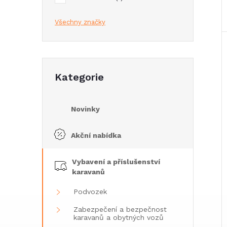
e
Všechny značky
l
Přeskočit
Kategorie
kategorie
Novinky
Akční nabídka
Vybavení a příslušenství
karavanů
Podvozek
Zabezpečení a bezpečnost
karavanů a obytných vozů