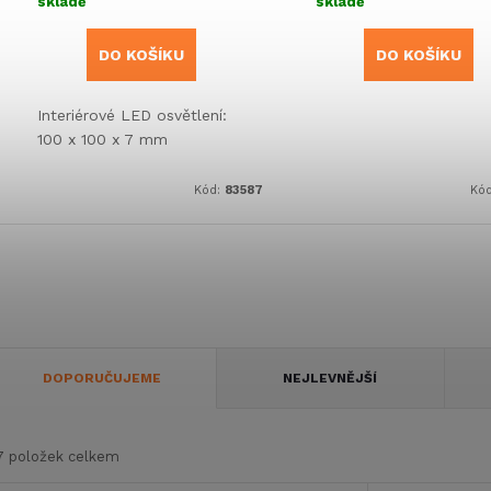
skladě
skladě
DO KOŠÍKU
DO KOŠÍKU
Interiérové LED osvětlení:
100 x 100 x 7 mm
Kód:
83587
Kó
Ř
DOPORUČUJEME
NEJLEVNĚJŠÍ
a
7
položek celkem
z