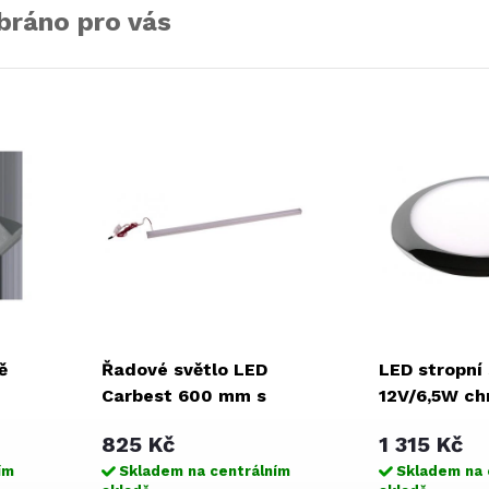
bráno pro vás
ě
Řadové světlo LED
LED stropní 
Carbest 600 mm s
12V/6,5W c
dotykovým spínačem
825 Kč
1 315 Kč
ím
Skladem na centrálním
Skladem na 