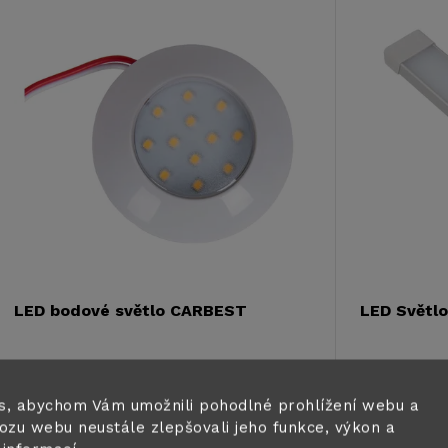
V
e
ý
n
p
p
s
r
p
o
r
LED bodové světlo CARBEST
LED Světl
d
o
276 Kč
1 103 Kč
u
DO KOŠÍKU
Skladem ihned k
Skladem 
d
s, abychom Vám umožnili pohodlné prohlížení webu a
odeslání
4 ks
odeslání
1 k
ozu webu neustále zlepšovali jeho funkce, výkon a
k