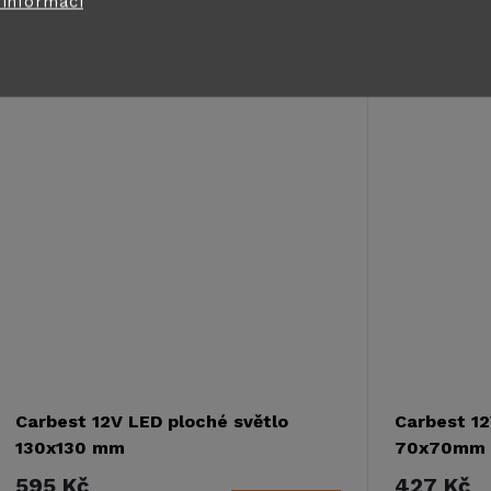
 informací
u
Bodové světlo Carbest pro karavany a
LED světlo s
t
obytné vozy.
pouzdrem.
k
Kód:
83373
ů
t
ů
Carbest 12V LED ploché světlo
Carbest 12
130x130 mm
70x70mm
595 Kč
427 Kč