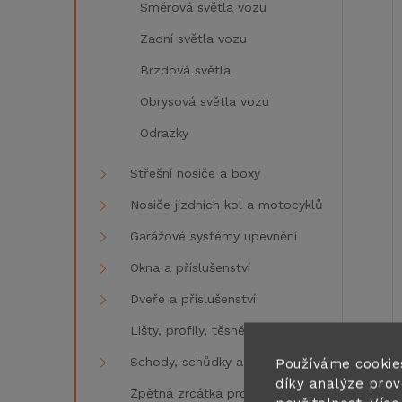
Směrová světla vozu
Zadní světla vozu
Brzdová světla
Obrysová světla vozu
í
Odrazky
i
Střešní nosiče a boxy
Nosiče jízdních kol a motocyklů
Garážové systémy upevnění
Okna a příslušenství
Dveře a příslušenství
Lišty, profily, těsnění
Schody, schůdky a žebříky
Používáme cookie
díky analýze prov
Zpětná zrcátka pro karavany a