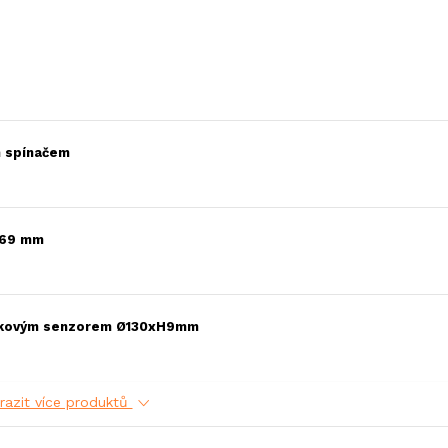
m spínačem
Ø 69 mm
otykovým senzorem Ø130xH9mm
razit více produktů