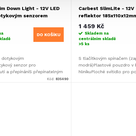
im Down Light - 12V LED
Carbest SlimLite - 12V
dotykovým senzorem
reflektor 185x110x12m
mm
1 459 Kč
na
Skladem na
DO KOŠÍKU
kladě
centrálním skladě
>5 ks
s dotykovým
S tlačítkovým spínačem (zap
ykový senzor pro
modrá)Plastové pouzdro v 
utí a přepínáníS přepínatelným
hliníkuPloché svítidlo pro 
ím světlem36 bílých a 6
montáž
Kód:
835490
 diodSvítidlo pro povrchovou