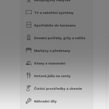
Kempingový nábytek
TV a satelitní systémy
Spotřebiče do karavanu
Domácí potřeby, grily a vařiče
Markýzy a předstany
Stany a stanování
Hotová jídla na cesty
Čistící prostředky a chemie
Náhradní díly