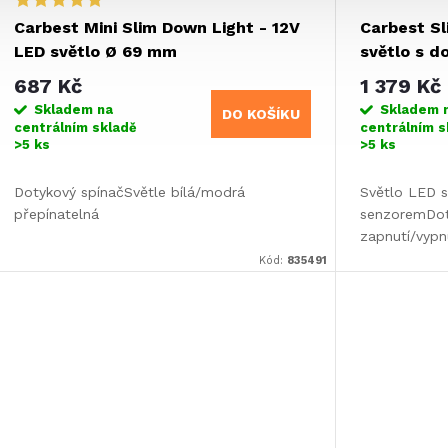
Carbest Mini Slim Down Light - 12V
Carbest Sl
LED světlo Ø 69 mm
světlo s 
Ø130xH9
687 Kč
1 379 Kč
Skladem na
Skladem 
DO KOŠÍKU
centrálním skladě
centrálním s
>5 ks
>5 ks
Dotykový spínačSvětle bílá/modrá
Světlo LED 
přepínatelná
senzoremDot
zapnutí/vypn
modrým nočn
Kód:
835491
modrých LED
montáž...