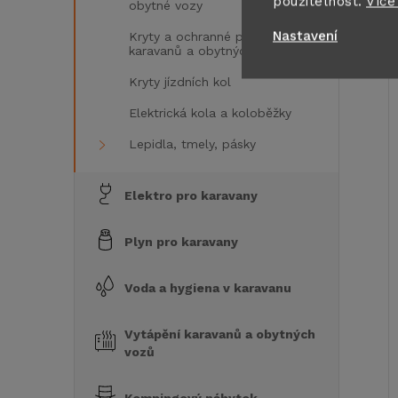
použitelnost.
Více
obytné vozy
Nastavení
Kryty a ochranné plachty
karavanů a obytných vozidel
Kryty jízdních kol
Elektrická kola a koloběžky
Lepidla, tmely, pásky
Elektro pro karavany
Plyn pro karavany
Voda a hygiena v karavanu
Vytápění karavanů a obytných
vozů