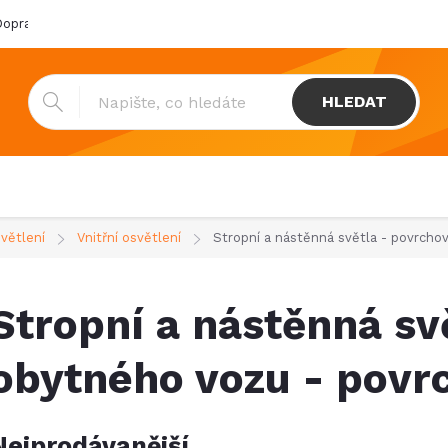
oprava & platba
Katalogy
Showroom
Obchodní podmínk
HLEDAT
světlení
Vnitřní osvětlení
Stropní a nástěnná světla - povrch
Stropní a nástěnná sv
obytného vozu - povr
Nejprodávanější