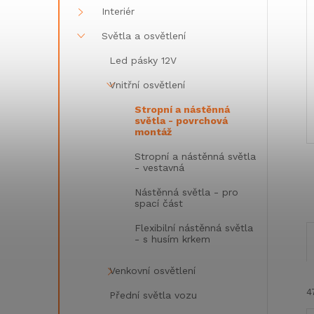
Interiér
Světla a osvětlení
Led pásky 12V
Vnitřní osvětlení
Stropní a nástěnná
světla - povrchová
montáž
Stropní a nástěnná světla
- vestavná
Nástěnná světla - pro
spací část
Flexibilní nástěnná světla
- s husím krkem
Venkovní osvětlení
4
Přední světla vozu