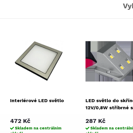
Vy
Interiérové LED světlo
LED světlo do skřín
12V/0,8W stříbrné s
magnetickým
472 Kč
287 Kč
spínačem
Skladem na centrálním
Skladem na centráln