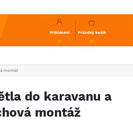
y
GDPR
NÁKUPNÍ
KOŠÍK
Přihlášení
Prázdný košík
ová montáž
ětla do karavanu a
chová montáž