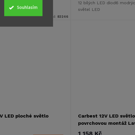
 elegantním hliníkovým
12 bílých LED diod6 modrý
Souhlasím
světel LED
Kód:
83246
V LED ploché světlo
Carbest 12V LED světlo
povrchovou montáž Lav
1 158 Kč