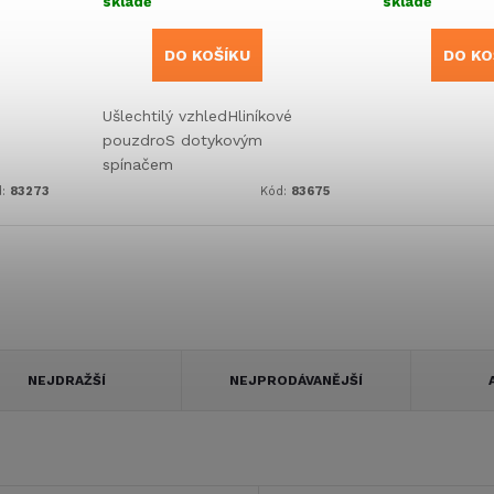
skladě
skladě
DO KOŠÍKU
DO KO
Ušlechtilý vzhledHliníkové
pouzdroS dotykovým
spínačem
d:
83273
Kód:
83675
NEJDRAŽŠÍ
NEJPRODÁVANĚJŠÍ