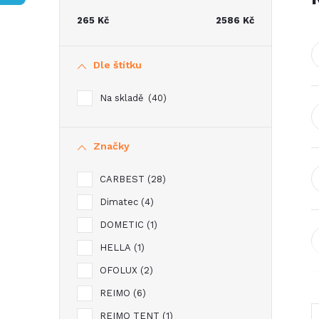
t
265
Kč
2586
Kč
r
Dle štítku
a
Na skladě
40
n
Značky
n
CARBEST
28
í
Dimatec
4
p
DOMETIC
1
HELLA
1
a
OFOLUX
2
n
REIMO
6
REIMO TENT
1