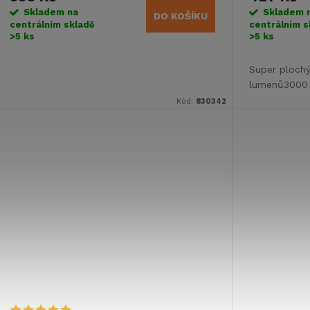
Skladem na
Skladem 
DO KOŠÍKU
centrálním skladě
centrálním s
>5 ks
>5 ks
Super ploch
lumenů3000 
Kód:
830342