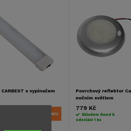
o CARBEST s vypínačem
Povrchový reflektor Ca
nočním světlem
779 Kč
DO KOŠÍKU
ihned k
Skladem ihned k
s
odeslání
1 ks