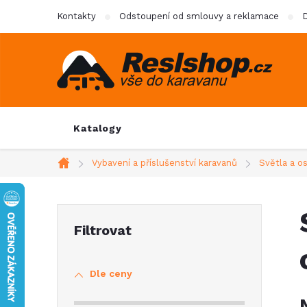
Přejít
Kontakty
Odstoupení od smlouvy a reklamace
D
na
obsah
Katalogy
Vybavení a příslušenství karavanů
Světla a o
Domů
P
o
Dle ceny
s