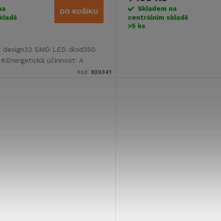
na
Skladem na
DO KOŠÍKU
kladě
centrálním skladě
>5 ks
ý design33 SMD LED diod350
KEnergetická účinnost: A
Kód:
830341