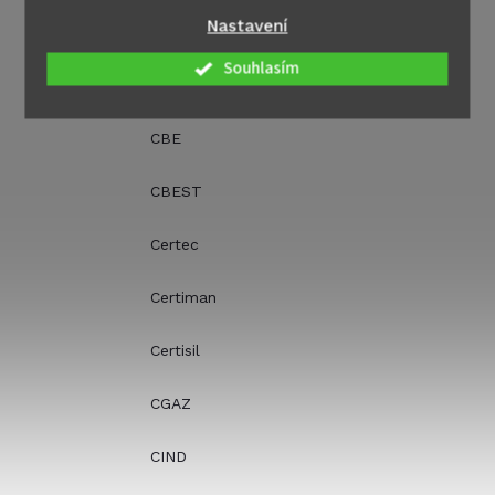
Nastavení
CasusGrill ApS
Souhlasím
Cavagna
CBE
CBEST
Certec
Certiman
Certisil
CGAZ
CIND