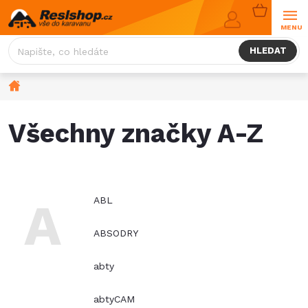
Přejít
NÁKUPNÍ
na
KOŠÍK
obsah
HLEDAT
Domů
Všechny značky A-Z
A
ABL
ABSODRY
abty
abtyCAM