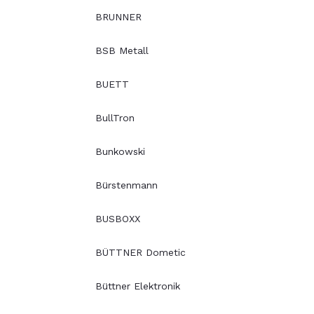
BRUNNER
BSB Metall
BUETT
BullTron
Bunkowski
Bürstenmann
BUSBOXX
BÜTTNER Dometic
Büttner Elektronik