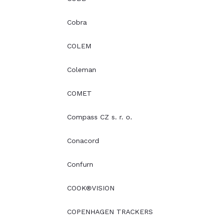
Cobra
COLEM
Coleman
COMET
Compass CZ s. r. o.
Conacord
Confurn
COOK®VISION
COPENHAGEN TRACKERS