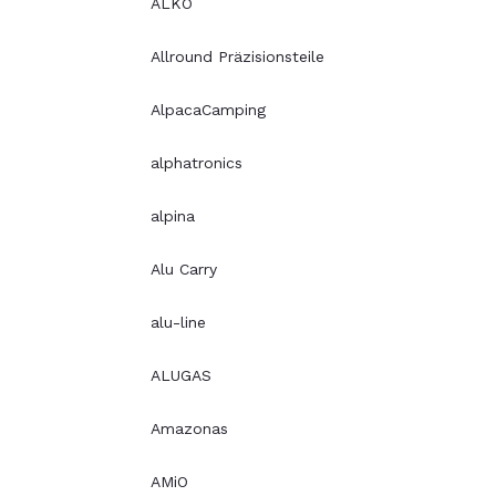
ALKO
Allround Präzisionsteile
AlpacaCamping
alphatronics
alpina
Alu Carry
alu-line
ALUGAS
Amazonas
AMiO